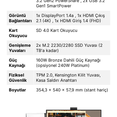
3.2 Gen2 PowerShare , 2x USB 3.2
Gen1 SmartPower
Görüntü
1x DisplayPort 1.4a , 1x HDMI Çıkış
Bağlantıları
2.1 (4K) , 1x HDMI Giriş 1.4 (FHD)
Kart
SD 4.0 Kart Okuyucu
Okuyucu
Genişleme
2x M.2 2230/2280 SSD Yuvası (2
Yuvaları
TB'a kadar)
Güç
160W Bronze Dahili Güç Kaynağı
Kaynağı
(opsiyonel 240W Platinum)
Fiziksel
TPM 2.0, Kensington Kilit Yuvası,
Güvenlik
Kasa Saldırı Anahtarı
Boyutlar
354,3 x 540 x 57,9 mm (stant hariç)