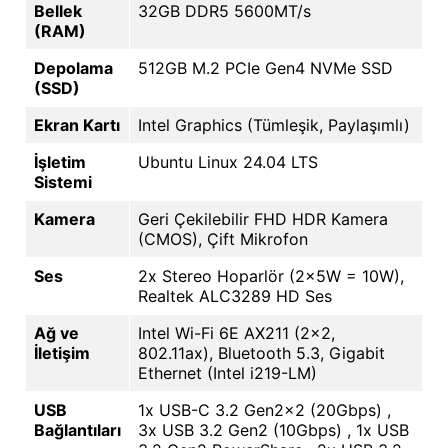
Bellek
32GB DDR5 5600MT/s
(RAM)
Depolama
512GB M.2 PCIe Gen4 NVMe SSD
(SSD)
Ekran Kartı
Intel Graphics (Tümleşik, Paylaşımlı)
İşletim
Ubuntu Linux 24.04 LTS
Sistemi
Kamera
Geri Çekilebilir FHD HDR Kamera
(CMOS), Çift Mikrofon
Ses
2x Stereo Hoparlör (2x5W = 10W),
Realtek ALC3289 HD Ses
Ağ ve
Intel Wi-Fi 6E AX211 (2x2,
İletişim
802.11ax), Bluetooth 5.3, Gigabit
Ethernet (Intel i219-LM)
USB
1x USB-C 3.2 Gen2x2 (20Gbps) ,
Bağlantıları
3x USB 3.2 Gen2 (10Gbps) , 1x USB