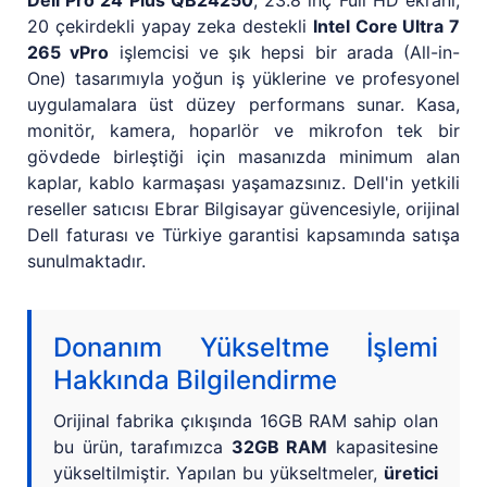
Dell Pro 24 Plus QB24250
, 23.8 inç Full HD ekranı,
20 çekirdekli yapay zeka destekli
Intel Core Ultra 7
265 vPro
işlemcisi ve şık hepsi bir arada (All-in-
One) tasarımıyla yoğun iş yüklerine ve profesyonel
uygulamalara üst düzey performans sunar. Kasa,
monitör, kamera, hoparlör ve mikrofon tek bir
gövdede birleştiği için masanızda minimum alan
kaplar, kablo karmaşası yaşamazsınız. Dell'in yetkili
reseller satıcısı Ebrar Bilgisayar güvencesiyle, orijinal
Dell faturası ve Türkiye garantisi kapsamında satışa
sunulmaktadır.
Donanım Yükseltme İşlemi
Hakkında Bilgilendirme
Orijinal fabrika çıkışında 16GB RAM sahip olan
bu ürün, tarafımızca
32GB RAM
kapasitesine
yükseltilmiştir. Yapılan bu yükseltmeler,
üretici