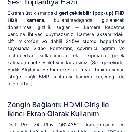
Ses: Toplantıya Hazır
Ekranın üst kısmındaki
geri çekilebilir (pop-up) FHD
HDR kamera
, kullanılmadığında gizlenerek
donanımsal gizlilik sağlar — kamera kapatma
bandına ihtiyaç duymazsınız. Kamera aksamındaki
çift mikrofon ve dahili 2x5W stereo hoparlörler
sayesinde video konferans, çevrimiçi eğitim ve
multimedya kullanımında ek ekipmana gerek
kalmadan net ses iletişimi kurarsınız. (Seri genelinde,
Varlık Algılama ve ExpressSign-in yüz tanıma sunan
isteğe bağlı 5MP kızılötesi kamera seçeneği de
mevcuttur.)
Zengin Bağlantı: HDMI Giriş ile
İkinci Ekran Olarak Kullanım
Dell Pro 24 Plus QB24250, kategorisinin en
kapsamlı bağlantı setlerinden birini sunar. 20Gbps