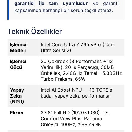
garantisi ile tam uyumludur
ve garanti
kapsamında herhangi bir sorun teşkil etmez.
Teknik Özellikler
İşlemci
Intel Core Ultra 7 265 vPro (Core
Modeli
Ultra Serisi 2)
İşlemci
20 Çekirdek (8 Performans + 12
Gücü
Verimlilik), 20 İş Parçacığı, 30MB
Önbellek, 2.40GHz Temel - 5.30GHz
Turbo Frekans, 65W
Yapay
Intel AI Boost NPU — 13 TOPS'a
Zeka
kadar yapay zeka performansı
(NPU)
Ekran
23.8" Full HD (1920x1080) IPS,
ComfortView Plus, Parlama
Önleyici, 100Hz, %99 sRGB