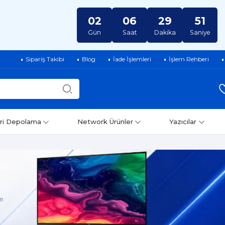
02
06
29
50
Gün
Saat
Dakika
Saniye
Sipariş Takibi
Blog
İade İşlemleri
İşlem Rehberi
ri Depolama
Network Ürünler
Yazıcılar