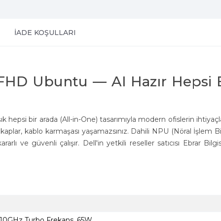
İADE KOŞULLARI
 FHD Ubuntu — AI Hazır Hepsi 
ık hepsi bir arada (All-in-One) tasarımıyla modern ofislerin ihtiyaçl
kaplar, kablo karmaşası yaşamazsınız. Dahili NPU (Nöral İşlem Bi
arlı ve güvenli çalışır. Dell'in yetkili reseller satıcısı Ebrar Bilgi
 5.10GHz Turbo Frekans, 65W