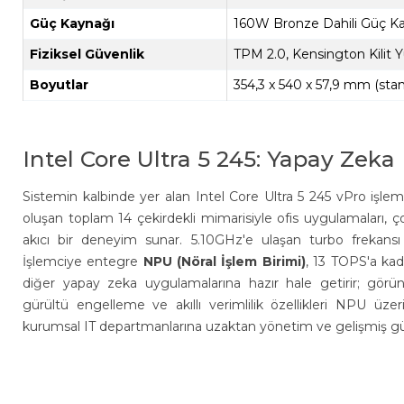
Güç Kaynağı
160W Bronze Dahili Güç Ka
Fiziksel Güvenlik
TPM 2.0, Kensington Kilit Yu
Boyutlar
354,3 x 540 x 57,9 mm (stan
Intel Core Ultra 5 245: Yapay Zeka
Sistemin kalbinde yer alan Intel Core Ultra 5 245 vPro işle
oluşan toplam 14 çekirdekli mimarisiyle ofis uygulamaları, ç
akıcı bir deneyim sunar. 5.10GHz'e ulaşan turbo frekans
İşlemciye entegre
NPU (Nöral İşlem Birimi)
, 13 TOPS'a kad
diğer yapay zeka uygulamalarına hazır hale getirir; görü
gürültü engelleme ve akıllı verimlilik özellikleri NPU üzer
kurumsal IT departmanlarına uzaktan yönetim ve gelişmiş güv