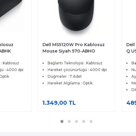
blosuz
Dell MS5120W Pro Kablosuz
Dell
-ABHK
Mouse Siyah 570-ABHO
Q US
580
 : Kablosuz
Bağlantı Teknolojisi : Kablosuz
Ba
ü : 4000 dpi
Hareket çözünürlüğü : 4000 dpi
Nu
Optik
Düğmeler : 7 Adet
Ay
Hareket Algılama : Optik
Me
Di
1.349,00 TL
48