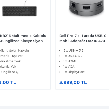
 KB216 Multimedia Kablolu
Dell Pro 7 si 1 arada USB-C
B İngilizce Klavye Siyah
Mobil Adaptör DA310 470-
-ADHK
AEUP
ğlantı Şekli : Kablolu
2 x USB-A 3.2
merik Tuş : Var
1 x USB-C 3.2
dınlatma : Yok
1 x HDMI
kanik : Yok
1 x VGA
l : İngilizce Q
1 x DisplayPort
9,00 TL
3.999,00 TL