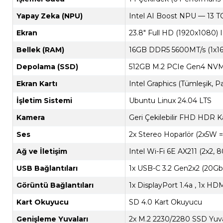
Yapay Zeka (NPU)
Intel AI Boost NPU — 13 T
Ekran
23.8" Full HD (1920x1080)
Bellek (RAM)
16GB DDR5 5600MT/s (1x1
Depolama (SSD)
512GB M.2 PCIe Gen4 NV
Ekran Kartı
Intel Graphics (Tümleşik, Pa
İşletim Sistemi
Ubuntu Linux 24.04 LTS
Kamera
Geri Çekilebilir FHD HDR 
Ses
2x Stereo Hoparlör (2x5W 
Ağ ve İletişim
Intel Wi-Fi 6E AX211 (2x2, 8
USB Bağlantıları
1x USB-C 3.2 Gen2x2 (20Gb
Görüntü Bağlantıları
1x DisplayPort 1.4a , 1x HDM
Kart Okuyucu
SD 4.0 Kart Okuyucu
Genişleme Yuvaları
2x M.2 2230/2280 SSD Yuvas