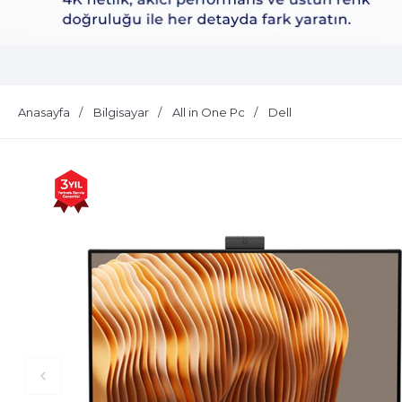
Dell Plus S2725QS
Anasayfa
Bilgisayar
All in One Pc
Dell