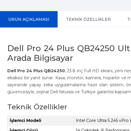
ÜRÜN AÇIKLAMASI
TEKNİK ÖZELLİKLER
T
Dell Pro 24 Plus QB24250 Ul
Arada Bilgisayar
Dell Pro 24 Plus QB24250
, 23.8 inç Full HD ekranı, yeni n
eksiksiz bir yanıt sunar. Kasa, monitör, kamera, hoparlör ve
sayesinde yapay zeka uygulamalarına hazır olan sistem, ö
güvencesiyle, orijinal Dell faturası ve Türkiye garantisi kapsa
Teknik Özellikler
İşlemci Modeli
Intel Core Ultra 5 245 vPro (
İşlemci Gücü
14 Çekirdek (6 Performans 