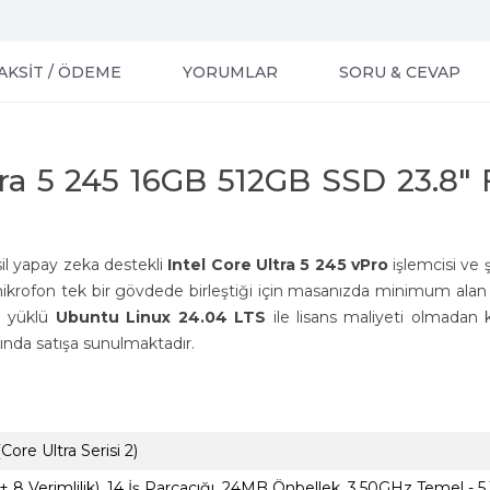
AKSİT / ÖDEME
YORUMLAR
SORU & CEVAP
tra 5 245 16GB 512GB SSD 23.8"
esil yapay zeka destekli
Intel Core Ultra 5 245 vPro
işlemcisi ve ş
 mikrofon tek bir gövdede birleştiği için masanızda minimum alan 
n yüklü
Ubuntu Linux 24.04 LTS
ile lisans maliyeti olmadan kar
mında satışa sunulmaktadır.
Core Ultra Serisi 2)
+ 8 Verimlilik), 14 İş Parçacığı, 24MB Önbellek, 3.50GHz Temel -