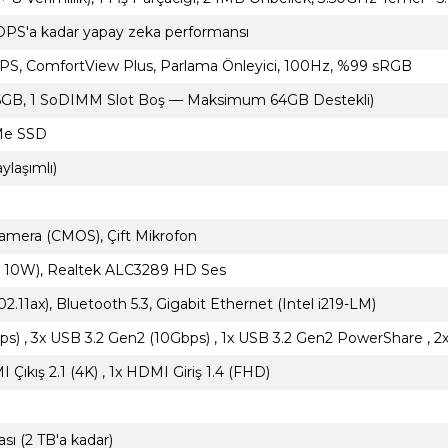
OPS'a kadar yapay zeka performansı
 IPS, ComfortView Plus, Parlama Önleyici, 100Hz, %99 sRGB
6GB, 1 SoDIMM Slot Boş — Maksimum 64GB Destekli)
Me SSD
ylaşımlı)
Kamera (CMOS), Çift Mikrofon
= 10W), Realtek ALC3289 HD Ses
02.11ax), Bluetooth 5.3, Gigabit Ethernet (Intel i219-LM)
ps) , 3x USB 3.2 Gen2 (10Gbps) , 1x USB 3.2 Gen2 PowerShare ,
I Çıkış 2.1 (4K) , 1x HDMI Giriş 1.4 (FHD)
ı (2 TB'a kadar)