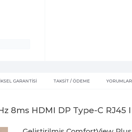
IKSEL GARANTISI
TAKSİT / ÖDEME
YORUMLAR
0Hz 8ms HDMI DP Type-C RJ45 I
Geliştirilmiş ComfortView Plus