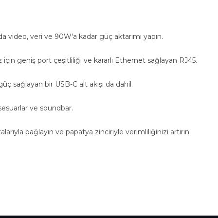
da video, veri ve 90W'a kadar güç aktarımı yapın.
için geniş port çeşitliliği ve kararlı Ethernet sağlayan RJ45.
üç sağlayan bir USB-C alt akışı da dahil.
suarlar ve soundbar.
larıyla bağlayın ve papatya zinciriyle verimliliğinizi artırın