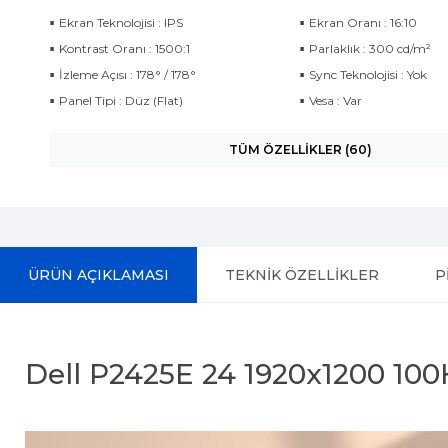
Ekran Teknolojisi : IPS
Ekran Oranı : 16:10
Kontrast Oranı : 1500:1
Parlaklık : 300 cd/m²
İzleme Açısı : 178° / 178°
Sync Teknolojisi : Yok
Panel Tipi : Düz (Flat)
Vesa : Var
TÜM ÖZELLİKLER (60)
ÜRÜN AÇIKLAMASI
TEKNİK ÖZELLİKLER
P
Dell P2425E 24 1920x1200 10