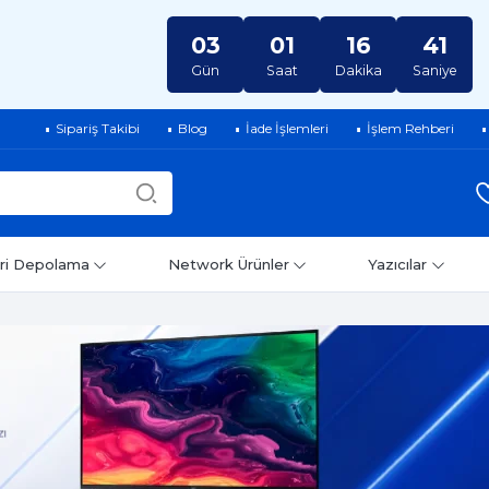
03
01
16
40
Gün
Saat
Dakika
Saniye
Sipariş Takibi
Blog
İade İşlemleri
İşlem Rehberi
ri Depolama
Network Ürünler
Yazıcılar