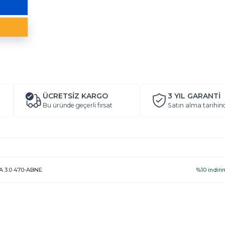
ÜCRETSİZ KARGO
3 YIL
GARANTİ
Bu üründe geçerli fırsat
Satın alma tarihin
-A 3.0 470-ABNE
%10 indiri