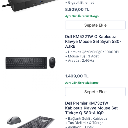
• Gigabit Ethernet
8.809,00 TL
Sepete Ekle
Dell KM5221W Q Kablosuz
Klavye Mouse Set Siyah 580-
AJRB
• Hareket Çözünürlüğü : 1000DPI
• Mouse Tuş : 3 Adet
• Arayüz : 2.4GHz
1.409,00 TL
Sepete Ekle
Dell Premier KM7321W
Kablosuz Klavye Mouse Set
Türkçe Q 580-AJQR
• Bağlantı Şekli : Kablosuz
• Tuş Dizilimi : Q Türkçe
• Algılayıcı : Optik