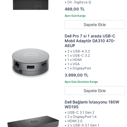
• Dil : İngilizce Q
489,00 TL
Sepete Ekle
Dell Pro 7 si 1 arada USB-C
Mobil Adaptör DA310 470-
AEUP
• 2 x USB-A 3.2
• 1 x USB-C 3.2
• 1 x HDMI
• 1 x VGA
• 1 x DisplayPort
3.999,00 TL
Sepete Ekle
Dell Bağlantı İstasyonu 180W
WD19S
• USB-C 3.1 Gen 2
• 2 x DisplayPort 1.4
• HDMI 2.0
• 2 x USB-A 3.1 Gen 1