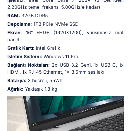
İşlemci:
Intel Core Ultra 7 268V (8 çekirdek,
2.20GHz temel frekans, 5.00GHz'e kadar)
RAM:
32GB DDR5
Depolama:
1TB PCIe NVMe SSD
Ekran:
16" FHD+ (1920x1200), yansımasız mat
panel
Grafik Kartı:
Intel Grafik
İşletim Sistemi:
Windows 11 Pro
Bağlantı Noktaları:
2x USB 3.2 Gen1, 1x USB-C, 1x
HDMI, 1x RJ-45 Ethernet, 1x 3.5mm ses jakı
Batarya:
3 hücreli, 55Wh
Ağırlık:
Yaklaşık 1.8 kg