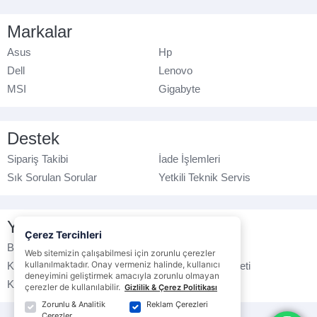
Markalar
Asus
Hp
Dell
Lenovo
MSI
Gigabyte
Destek
Sipariş Takibi
İade İşlemleri
Sık Sorulan Sorular
Yetkili Teknik Servis
Yasal Bilgilendirme
Çerez Tercihleri
Banka Hesap No
Çerez Politikası
Web sitemizin çalışabilmesi için zorunlu çerezler
kullanılmaktadır. Onay vermeniz halinde, kullanıcı
Kullanım Koşulları
Ticari Elektronik İleti
deneyimini geliştirmek amacıyla zorunlu olmayan
K.V.K.K. Politikası
Veri Gizliliği
çerezler de kullanılabilir.
Gizlilik & Çerez Politikası
Zorunlu & Analitik
Reklam Çerezleri
Çerezler