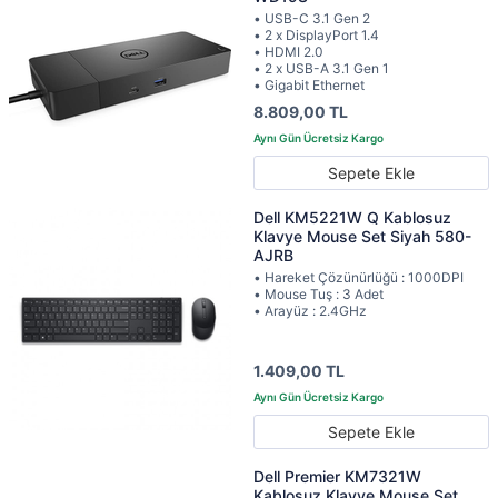
• USB-C 3.1 Gen 2
• 2 x DisplayPort 1.4
• HDMI 2.0
• 2 x USB-A 3.1 Gen 1
• Gigabit Ethernet
8.809,00 TL
Sepete Ekle
Dell KM5221W Q Kablosuz
Klavye Mouse Set Siyah 580-
AJRB
• Hareket Çözünürlüğü : 1000DPI
• Mouse Tuş : 3 Adet
• Arayüz : 2.4GHz
1.409,00 TL
Sepete Ekle
Dell Premier KM7321W
Kablosuz Klavye Mouse Set