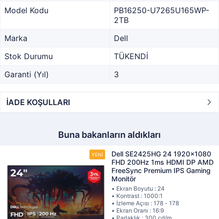
Model Kodu
PB16250-U7265U165WP-
2TB
Marka
Dell
Stok Durumu
TÜKENDİ
Garanti (Yıl)
3
İADE KOŞULLARI
Buna bakanların aldıkları
Dell SE2425HG 24 1920x1080
FHD 200Hz 1ms HDMI DP AMD
FreeSync Premium IPS Gaming
Monitör
• Ekran Boyutu : 24
• Kontrast : 1000:1
• İzleme Açısı : 178 - 178
• Ekran Oranı : 16:9
• Parlaklık : 300 cd/m