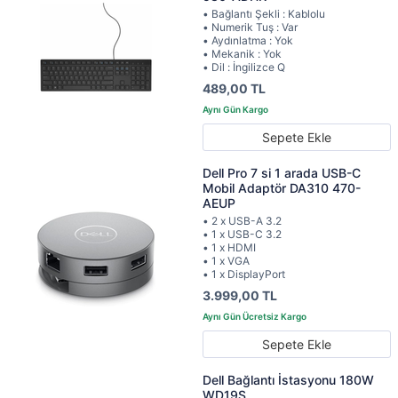
• Bağlantı Şekli : Kablolu
• Numerik Tuş : Var
• Aydınlatma : Yok
• Mekanik : Yok
• Dil : İngilizce Q
489,00 TL
Sepete Ekle
Dell Pro 7 si 1 arada USB-C
Mobil Adaptör DA310 470-
AEUP
• 2 x USB-A 3.2
• 1 x USB-C 3.2
• 1 x HDMI
• 1 x VGA
• 1 x DisplayPort
3.999,00 TL
Sepete Ekle
Dell Bağlantı İstasyonu 180W
WD19S