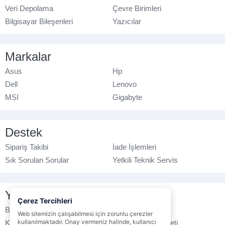
Veri Depolama
Çevre Birimleri
Bilgisayar Bileşenleri
Yazıcılar
Markalar
Asus
Hp
Dell
Lenovo
MSI
Gigabyte
Destek
Sipariş Takibi
İade İşlemleri
Sık Sorulan Sorular
Yetkili Teknik Servis
Yasal Bilgilendirme
Çerez Tercihleri
Banka Hesap No
Çerez Politikası
Web sitemizin çalışabilmesi için zorunlu çerezler
kullanılmaktadır. Onay vermeniz halinde, kullanıcı
Kullanım Koşulları
Ticari Elektronik İleti