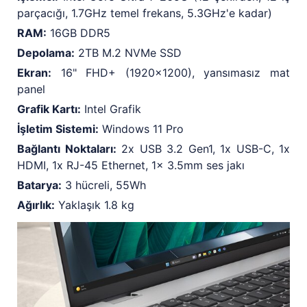
parçacığı, 1.7GHz temel frekans, 5.3GHz'e kadar)
RAM:
16GB DDR5
Depolama:
2TB M.2 NVMe SSD
Ekran:
16" FHD+ (1920x1200), yansımasız mat
panel
Grafik Kartı:
Intel Grafik
İşletim Sistemi:
Windows 11 Pro
Bağlantı Noktaları:
2x USB 3.2 Gen1, 1x USB-C, 1x
HDMI, 1x RJ-45 Ethernet, 1x 3.5mm ses jakı
Batarya:
3 hücreli, 55Wh
Ağırlık:
Yaklaşık 1.8 kg