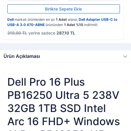
Birlikte Sepete Ekle
Dell
markalı ürünlerden en az
1 Adet
alana,
Dell Adapter USB-C to
USB-A 3.0 470-ABNE
ürününden
1 Adet %10
indirimli!.
319,00 TL
yerine sadece
287,10 TL
Ürün Açıklaması
Dell Pro 16 Plus
PB16250 Ultra 5 238V
32GB 1TB SSD Intel
Arc 16 FHD+ Windows