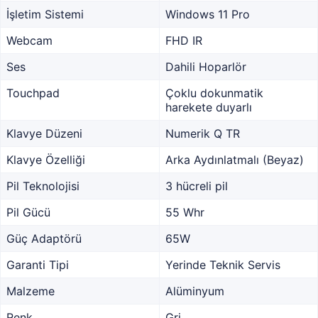
İşletim Sistemi
Windows 11 Pro
Webcam
FHD IR
Ses
Dahili Hoparlör
Touchpad
Çoklu dokunmatik
harekete duyarlı
Klavye Düzeni
Numerik Q TR
Klavye Özelliği
Arka Aydınlatmalı (Beyaz)
Pil Teknolojisi
3 hücreli pil
Pil Gücü
55 Whr
Güç Adaptörü
65W
Garanti Tipi
Yerinde Teknik Servis
Malzeme
Alüminyum
Renk
Gri