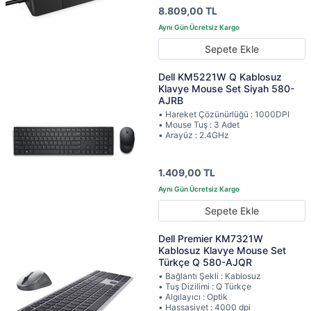
8.809,00 TL
Sepete Ekle
Dell KM5221W Q Kablosuz
Klavye Mouse Set Siyah 580-
AJRB
• Hareket Çözünürlüğü : 1000DPI
• Mouse Tuş : 3 Adet
• Arayüz : 2.4GHz
1.409,00 TL
Sepete Ekle
Dell Premier KM7321W
Kablosuz Klavye Mouse Set
Türkçe Q 580-AJQR
• Bağlantı Şekli : Kablosuz
• Tuş Dizilimi : Q Türkçe
• Algılayıcı : Optik
• Hassasiyet : 4000 dpi