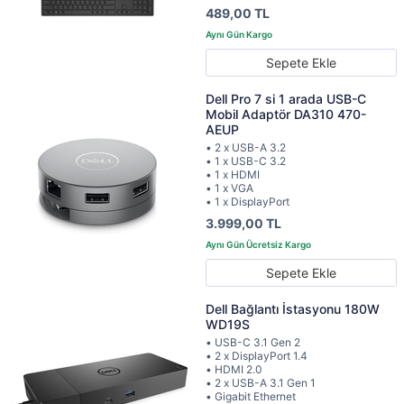
489,00 TL
Sepete Ekle
Dell Pro 7 si 1 arada USB-C
Mobil Adaptör DA310 470-
AEUP
• 2 x USB-A 3.2
• 1 x USB-C 3.2
• 1 x HDMI
• 1 x VGA
• 1 x DisplayPort
3.999,00 TL
Sepete Ekle
Dell Bağlantı İstasyonu 180W
WD19S
• USB-C 3.1 Gen 2
• 2 x DisplayPort 1.4
• HDMI 2.0
• 2 x USB-A 3.1 Gen 1
• Gigabit Ethernet