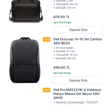
• Derinlik 2 cm
• Yükseklik 24 cm
• Genişlik 34 cm
879,00 TL
Sepete Ekle
Dell EcoLoop 14-16 Sırt Çantası
460-BDSS
• 16 inçe kadar
• Derinlik 31 cm
• Yükseklik 14 cm
• Genişlik 44 cm
699,00 TL
Sepete Ekle
Dell Pro KM5221W Q Kablosuz
Klavye Mouse Set Beyaz 580-
AKHG
• Hareket Çözünürlüğü : 1000DPI