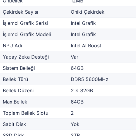
Önbellek
12MB
Çekirdek Sayısı
Oniki Çekirdek
İşlemci Grafik Serisi
Intel Grafik
İşlemci Grafik Modeli
Intel Grafik
NPU Adı
Intel AI Boost
Yapay Zeka Desteği
Var
Sistem Belleği
64GB
Bellek Türü
DDR5 5600MHz
Bellek Düzeni
2 x 32GB
Max.Bellek
64GB
Toplam Bellek Slotu
2
Sabit Disk
Yok
SSD Disk
2TB