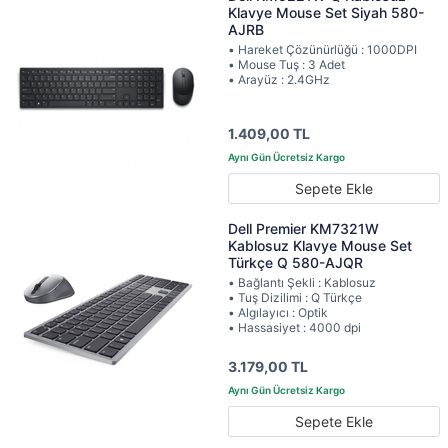
Klavye Mouse Set Siyah 580-
AJRB
• Hareket Çözünürlüğü : 1000DPI
• Mouse Tuş : 3 Adet
• Arayüz : 2.4GHz
1.409,00 TL
Sepete Ekle
Dell Premier KM7321W
Kablosuz Klavye Mouse Set
Türkçe Q 580-AJQR
• Bağlantı Şekli : Kablosuz
• Tuş Dizilimi : Q Türkçe
• Algılayıcı : Optik
• Hassasiyet : 4000 dpi
3.179,00 TL
Sepete Ekle