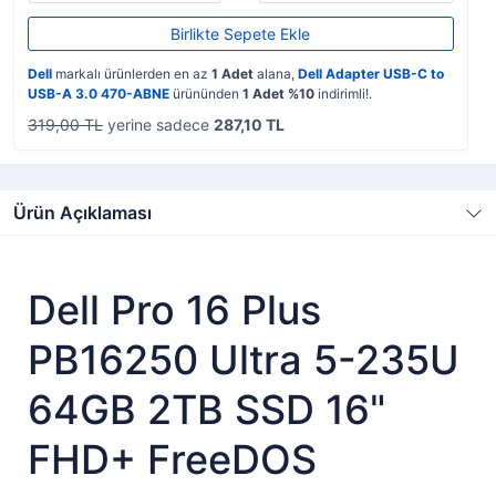
Birlikte Sepete Ekle
Dell
markalı ürünlerden en az
1 Adet
alana,
Dell Adapter USB-C to
USB-A 3.0 470-ABNE
ürününden
1 Adet %10
indirimli!.
319,00 TL
yerine sadece
287,10 TL
Ürün Açıklaması
Dell Pro 16 Plus
PB16250 Ultra 5-235U
64GB 2TB SSD 16"
FHD+ FreeDOS