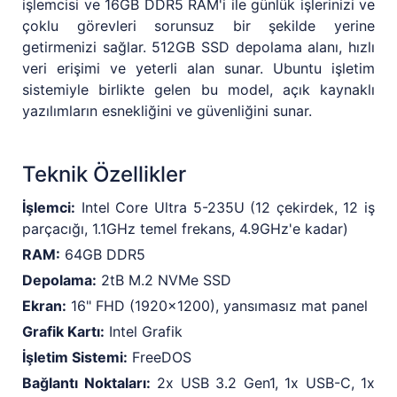
işlemcisi ve 16GB DDR5 RAM'i ile günlük işlerinizi ve
çoklu görevleri sorunsuz bir şekilde yerine
getirmenizi sağlar. 512GB SSD depolama alanı, hızlı
veri erişimi ve yeterli alan sunar. Ubuntu işletim
sistemiyle birlikte gelen bu model, açık kaynaklı
yazılımların esnekliğini ve güvenliğini sunar.
Teknik Özellikler
İşlemci:
Intel Core Ultra 5-235U (12 çekirdek, 12 iş
parçacığı, 1.1GHz temel frekans, 4.9GHz'e kadar)
RAM:
64GB DDR5
Depolama:
2tB M.2 NVMe SSD
Ekran:
16" FHD (1920x1200), yansımasız mat panel
Grafik Kartı:
Intel Grafik
İşletim Sistemi:
FreeDOS
Bağlantı Noktaları:
2x USB 3.2 Gen1, 1x USB-C, 1x