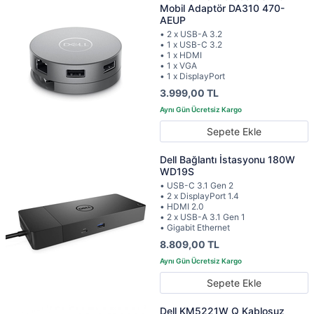
Mobil Adaptör DA310 470-
AEUP
• 2 x USB-A 3.2
• 1 x USB-C 3.2
• 1 x HDMI
• 1 x VGA
• 1 x DisplayPort
3.999,00 TL
Sepete Ekle
Dell Bağlantı İstasyonu 180W
WD19S
• USB-C 3.1 Gen 2
• 2 x DisplayPort 1.4
• HDMI 2.0
• 2 x USB-A 3.1 Gen 1
• Gigabit Ethernet
8.809,00 TL
Sepete Ekle
Dell KM5221W Q Kablosuz