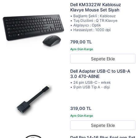
Dell KM3322W Kablosuz
Klavye Mouse Set Siyah
• Bağlantı Şekli : Kablosuz
• Tuş Dizilimi : Q TR Klavye
• Algılayıcı : Optik
• Hassasiyet : 1000 dpi
799,00 TL
Sepete Ekle
Dell Adapter USB-C to USB-A
3.0 470-ABNE
• 24 pin USB-C - erkek
• 9 pin USB Tip A - dişi
319,00 TL
Sepete Ekle
Dell Pro 14-16 Plus EcoLoop Sırt