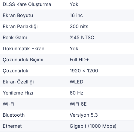
DLSS Kare Oluşturma
Yok
Ekran Boyutu
16 inc
Ekran Parlaklığı
300 nits
Renk Gamı
%45 NTSC
Dokunmatik Ekran
Yok
Çözünürlük Biçimi
Full HD+
Çözünürlük
1920 x 1200
Ekran Özelliği
WLED
Yenileme Hızı
60 Hz
Wi-Fi
WiFi 6E
Bluetooth
Versiyon 5.3
Ethernet
Gigabit (1000 Mbps)