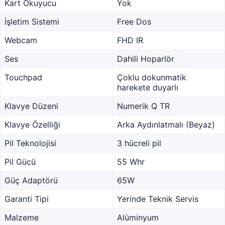
Kart Okuyucu
Yok
İşletim Sistemi
Free Dos
Webcam
FHD IR
Ses
Dahili Hoparlör
Touchpad
Çoklu dokunmatik
harekete duyarlı
Klavye Düzeni
Numerik Q TR
Klavye Özelliği
Arka Aydınlatmalı (Beyaz)
Pil Teknolojisi
3 hücreli pil
Pil Gücü
55 Whr
Güç Adaptörü
65W
Garanti Tipi
Yerinde Teknik Servis
Malzeme
Alüminyum