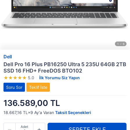
Dell
Dell Pro 16 Plus PB16250 Ultra 5 235U 64GB 2TB
SSD 16 FHD+ FreeDOS BTO102
5.0
İlk Yorumu Siz Yapın
Soru Sor
Teklif İste
136.589,00 TL
18.667,16 TL×9
Ay'a Varan
Taksit Seçenekleri
Adet