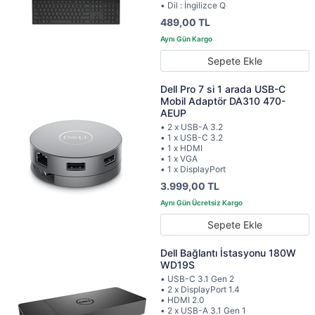
• Dil : İngilizce Q
489,00 TL
Sepete Ekle
Dell Pro 7 si 1 arada USB-C
Mobil Adaptör DA310 470-
AEUP
• 2 x USB-A 3.2
• 1 x USB-C 3.2
• 1 x HDMI
• 1 x VGA
• 1 x DisplayPort
3.999,00 TL
Sepete Ekle
Dell Bağlantı İstasyonu 180W
WD19S
• USB-C 3.1 Gen 2
• 2 x DisplayPort 1.4
• HDMI 2.0
• 2 x USB-A 3.1 Gen 1