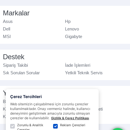
Markalar
Asus
Hp
Dell
Lenovo
MSI
Gigabyte
Destek
Sipariş Takibi
İade İşlemleri
Sık Sorulan Sorular
Yetkili Teknik Servis
Yasal Bilgilendirme
Çerez Tercihleri
Banka Hesap No
Çerez Politikası
Web sitemizin çalışabilmesi için zorunlu çerezler
kullanılmaktadır. Onay vermeniz halinde, kullanıcı
Kullanım Koşulları
Ticari Elektronik İleti
deneyimini geliştirmek amacıyla zorunlu olmayan
K.V.K.K. Politikası
Veri Gizliliği
çerezler de kullanılabilir.
Gizlilik & Çerez Politikası
Zorunlu & Analitik
Reklam Çerezleri
Çerezler