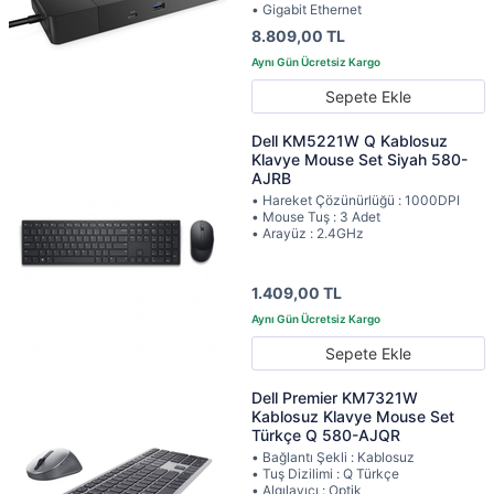
• Gigabit Ethernet
8.809,00 TL
Sepete Ekle
Dell KM5221W Q Kablosuz
Klavye Mouse Set Siyah 580-
AJRB
• Hareket Çözünürlüğü : 1000DPI
• Mouse Tuş : 3 Adet
• Arayüz : 2.4GHz
1.409,00 TL
Sepete Ekle
Dell Premier KM7321W
Kablosuz Klavye Mouse Set
Türkçe Q 580-AJQR
• Bağlantı Şekli : Kablosuz
• Tuş Dizilimi : Q Türkçe
• Algılayıcı : Optik