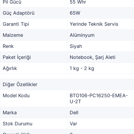
Pil Gücü
55 Whr
Güç Adaptörü
65W
Garanti Tipi
Yerinde Teknik Servis
Malzeme
Alüminyum
Renk
Siyah
Paket İçeriği
Notebook, Şarj Aleti
Ağırlık
1 kg - 2 kg
Diğer Özellikler
Model Kodu
BTO106-PC16250-EMEA-
U-2T
Marka
Dell
Stok Durumu
Var