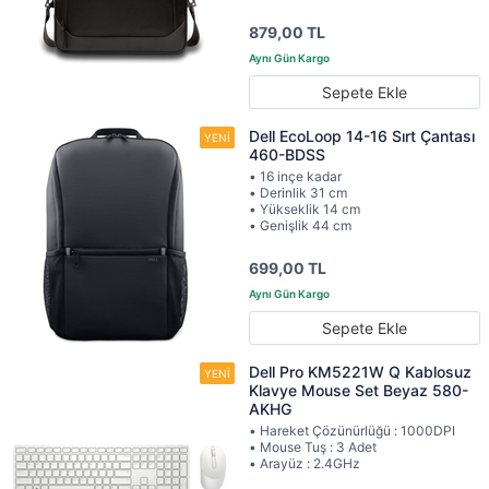
879,00 TL
Sepete Ekle
Dell EcoLoop 14-16 Sırt Çantası
460-BDSS
• 16 inçe kadar
• Derinlik 31 cm
• Yükseklik 14 cm
• Genişlik 44 cm
699,00 TL
Sepete Ekle
Dell Pro KM5221W Q Kablosuz
Klavye Mouse Set Beyaz 580-
AKHG
• Hareket Çözünürlüğü : 1000DPI
• Mouse Tuş : 3 Adet
• Arayüz : 2.4GHz