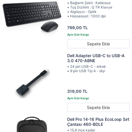
• Bağlantı Şekli : Kablosuz
• Tuş Dizilimi : Q TR Klavye
• Algılayıcı : Optik
• Hassasiyet : 1000 dpi
799,00 TL
Sepete Ekle
Dell Adapter USB-C to USB-A
3.0 470-ABNE
• 24 pin USB-C - erkek
• 9 pin USB Tip A - dişi
319,00 TL
Sepete Ekle
Dell Pro 14-16 Plus EcoLoop Sırt
Çantası 460-BDLE
• 15,6 inçe kadar