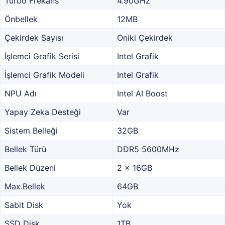
Turbo Frekans
4.90GHz
Önbellek
12MB
Çekirdek Sayısı
Oniki Çekirdek
İşlemci Grafik Serisi
Intel Grafik
İşlemci Grafik Modeli
Intel Grafik
NPU Adı
Intel AI Boost
Yapay Zeka Desteği
Var
Sistem Belleği
32GB
Bellek Türü
DDR5 5600MHz
Bellek Düzeni
2 x 16GB
Max.Bellek
64GB
Sabit Disk
Yok
SSD Disk
1TB