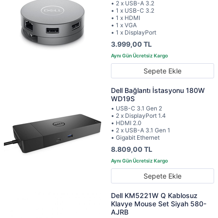
• 2 x USB-A 3.2
• 1 x USB-C 3.2
• 1 x HDMI
• 1 x VGA
• 1 x DisplayPort
3.999,00 TL
Sepete Ekle
Dell Bağlantı İstasyonu 180W
WD19S
• USB-C 3.1 Gen 2
• 2 x DisplayPort 1.4
• HDMI 2.0
• 2 x USB-A 3.1 Gen 1
• Gigabit Ethernet
8.809,00 TL
Sepete Ekle
Dell KM5221W Q Kablosuz
Klavye Mouse Set Siyah 580-
AJRB