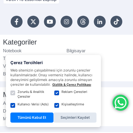
Kategoriler
Notebook
Bilgisayar
Tüketici Ürünleri
Monitörler
Çerez Tercihleri
Veri Depolama
Çevre Birimleri
Web sitemizin çalışabilmesi için zorunlu çerezler
Bilgisayar Bileşenleri
Yazıcılar
kullanılmaktadır. Onay vermeniz halinde, kullanıcı
deneyimini geliştirmek amacıyla zorunlu olmayan
çerezler de kullanılabilir.
Gizlilik & Çerez Politikası
Zorunlu & Analitik
Reklam Çerezleri
Markalar
Çerezler
Asus
Hp
Kullanıcı Verisi (Ads)
Kişiselleştirme
Dell
Lenovo
Tümünü Kabul Et
Seçimleri Kaydet
MSI
Gigabyte