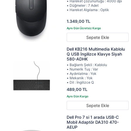
• Hareket çözünürlüğü : 4000 dpi
• Düğmeler : 7 Adet
• Hareket Algılama : Optik
1.349,00 TL
Sepete Ekle
Dell KB216 Multimedia Kablolu
Q USB İngilizce Klavye Siyah
580-ADHK
• Bağlantı Şekli : Kablolu
• Numerik Tuş : Var
• Aydınlatma : Yok
• Mekanik : Yok
• Dil : İngilizce Q
489,00 TL
Sepete Ekle
Dell Pro 7 si 1 arada USB-C
Mobil Adaptör DA310 470-
AEUP