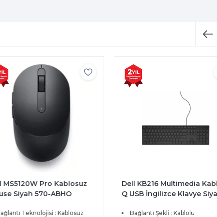
l MS5120W Pro Kablosuz
Dell KB216 Multimedia Kabl
se Siyah 570-ABHO
Q USB İngilizce Klavye Siya
580-ADHK
ğlantı Teknolojisi : Kablosuz
Bağlantı Şekli : Kablolu