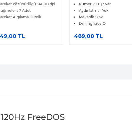
reket çözünürlüğü : 4000 dpi
Numerik Tuş : Var
ğmeler : 7 Adet
Aydınlatma : Yok
reket Algılama : Optik
Mekanik : Yok
Dil : İngilizce Q
49,00 TL
489,00 TL
D 120Hz FreeDOS