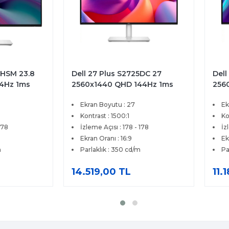
5HSM 23.8
Dell 27 Plus S2725DC 27
Dell
4Hz 1ms
2560x1440 QHD 144Hz 1ms
256
 Pivot
HDMI DP Type-C FreeSync
IPS
Ekran Boyutu : 27
Ek
tör
Pivot Premium IPS Monitör
Prem
Kontrast : 1500:1
Ko
178
İzleme Açısı : 178 - 178
İz
Ekran Oranı : 16:9
Ek
m
Parlaklık : 350 cd/m
Pa
14.519,00 TL
11.