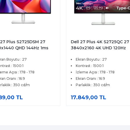
 27 Plus S2725DSM 27
Dell 27 Plus 4K S2725QC 27
0x1440 QHD 144Hz 1ms
3840x2160 4K UHD 120Hz
 HDMI DP FreeSync
4ms HDMI Type-C FreeSyn
ran Boyutu : 27
Ekran Boyutu : 27
ium IPS Pivot Monitor
Premium IPS Monitör
ntrast : 1500:1
Kontrast : 1500:1
leme Açısı : 178 - 178
İzleme Açısı : 178 - 178
ran Oranı : 16:9
Ekran Oranı : 16:9
rlaklık : 350 cd/m
Parlaklık : 350 cd/m
189,00 TL
17.849,00 TL