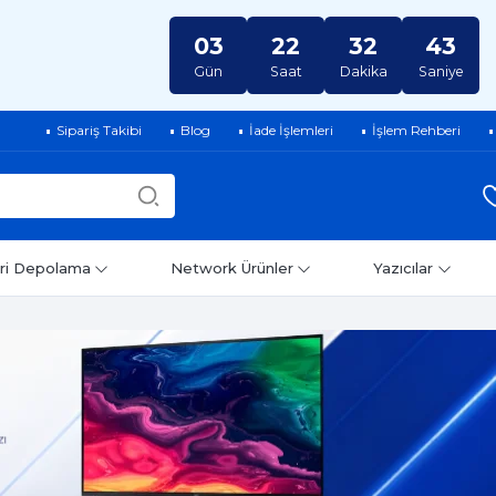
03
22
32
42
Gün
Saat
Dakika
Saniye
Sipariş Takibi
Blog
İade İşlemleri
İşlem Rehberi
ri Depolama
Network Ürünler
Yazıcılar