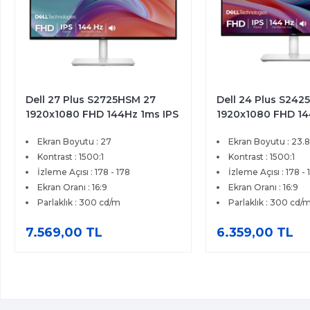
Dell 27 Plus S2725HSM 27
Dell 24 Plus S242
1920x1080 FHD 144Hz 1ms IPS
1920x1080 FHD 14
HDMI FreeSync Premium IPS
HDMI IPS FreeSync
Ekran Boyutu : 27
Ekran Boyutu : 23.8
Pivot Monitor
Profesyonel Moni
Kontrast : 1500:1
Kontrast : 1500:1
İzleme Açısı : 178 - 178
İzleme Açısı : 178 - 
Ekran Oranı : 16:9
Ekran Oranı : 16:9
Parlaklık : 300 cd/m
Parlaklık : 300 cd/
7.569,00 TL
6.359,00 TL