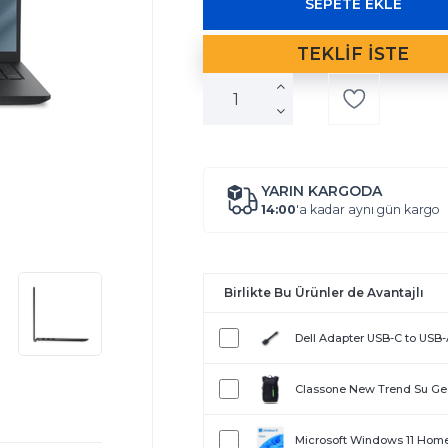
YARIN KARGODA
14:00
'a kadar aynı gün kargo
Birlikte Bu Ürünler de Avantajlı
Dell Adapter USB-C to USB
Classone New Trend Su Geçi
Microsoft Windows 11 Hom