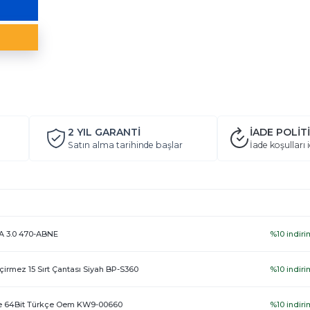
2 YIL
GARANTİ
İADE POLİT
Satın alma tarihinde başlar
İade koşulları i
-A 3.0 470-ABNE
%10 indiri
rmez 15 Sırt Çantası Siyah BP-S360
%10 indiri
e 64Bit Türkçe Oem KW9-00660
%10 indiri