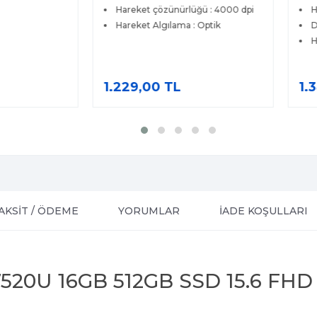
Hareket çözünürlüğü : 4000 dpi
Ha
Hareket Algılama : Optik
Dü
Ha
1.229,00 TL
1.3
AKSİT / ÖDEME
YORUMLAR
İADE KOŞULLARI
5 7520U 16GB 512GB SSD 15.6 FH