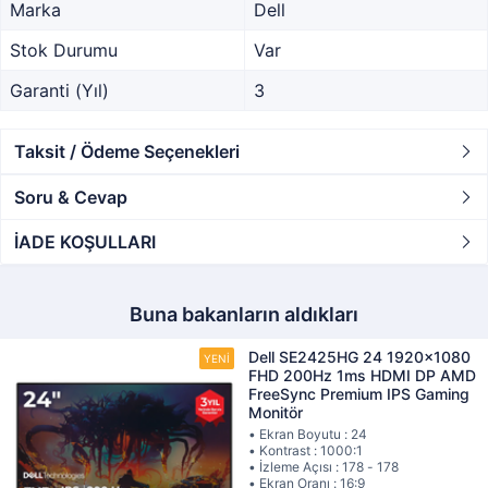
Marka
Dell
Stok Durumu
Var
Garanti (Yıl)
3
Taksit / Ödeme Seçenekleri
Soru & Cevap
İADE KOŞULLARI
Buna bakanların aldıkları
Dell SE2425HG 24 1920x1080
FHD 200Hz 1ms HDMI DP AMD
FreeSync Premium IPS Gaming
Monitör
• Ekran Boyutu : 24
• Kontrast : 1000:1
• İzleme Açısı : 178 - 178
• Ekran Oranı : 16:9