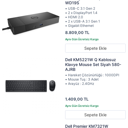
WD19S
• USB-C 3.1 Gen 2
• 2 x DisplayPort 1.4
• HDMI 2.0
• 2 x USB-A 3.1 Gen 1
• Gigabit Ethernet
8.809,00 TL
Sepete Ekle
Dell KM5221W Q Kablosuz
Klavye Mouse Set Siyah 580-
AJRB
• Hareket Çözünürlüğü : 1000DPI
• Mouse Tuş : 3 Adet
• Arayüz : 2.4GHz
1.409,00 TL
Sepete Ekle
Dell Premier KM7321W