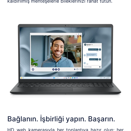
kaldırılmış menteşelerle bileklerinizi rahat tutun.
Bağlanın. İşbirliği yapın. Başarın.
HD web kamerasıyla her toplantıya hazır olun; her