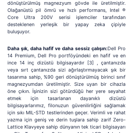
dönüştürülmüş magnezyum gövde ile üretilmiştir.
Olağanüstü pil ömrü ve hızlı performans, Intel ®
Core Ultra 200V serisi işlemciler tarafından
desteklenen yerleşik bir yapay zeka çipiyle
buluşuyor.
Daha şık, daha hafif ve daha sessiz çalışın:
Dell Pro
14 Premium, Dell Pro portföyündeki en hafif ve en
ince 14 inç dizüstü bilgisayardır [3] , çantanızda
veya sırt çantanızda sizi ağırlaştırmayacak şık bir
tasarıma sahip, %90 geri dönüştürülmüş birinci sınıf
magnezyumdan üretilmiştir. Size uyan bir cihazla
öne çıkın. İşinizin sizi götürdüğü her yere seyahat
etmek için tasarlanan dayanıklı dizüstü
bilgisayarlarımız, filonuzun güvenilirliğini sağlamak
için sıkı MIL-STD testlerinden geçer. Verimli ve rahat
yazma için geniş ve derin tuşlara sahip zarif Zero-
Lattice Klavyeye sahip dünyanın tek ticari bilgisayarı