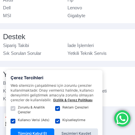
Dell
Lenovo
MSI
Gigabyte
Destek
Sipariş Takibi
İade İşlemleri
Sık Sorulan Sorular
Yetkili Teknik Servis
Yasal Bilgilendirme
Çerez Tercihleri
Banka Hesap No
Çerez Politikası
Web sitemizin çalışabilmesi için zorunlu çerezler
kullanılmaktadır. Onay vermeniz halinde, kullanıcı
Kullanım Koşulları
Ticari Elektronik İleti
deneyimini geliştirmek amacıyla zorunlu olmayan
K.V.K.K. Politikası
Veri Gizliliği
çerezler de kullanılabilir.
Gizlilik & Çerez Politikası
Zorunlu & Analitik
Reklam Çerezleri
Çerezler
Kullanıcı Verisi (Ads)
Kişiselleştirme
Tümünü Kabul Et
Seçimleri Kaydet