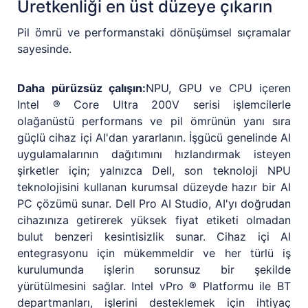
Üretkenliği en üst düzeye çıkarın
Pil ömrü ve performanstaki dönüşümsel sıçramalar
sayesinde.
Daha pürüzsüz çalışın:
NPU, GPU ve CPU içeren
Intel ® Core Ultra 200V serisi işlemcilerle
olağanüstü performans ve pil ömrünün yanı sıra
güçlü cihaz içi AI'dan yararlanın. İşgücü genelinde AI
uygulamalarının dağıtımını hızlandırmak isteyen
şirketler için; yalnızca Dell, son teknoloji NPU
teknolojisini kullanan kurumsal düzeyde hazır bir AI
PC çözümü sunar. Dell Pro AI Studio, AI'yı doğrudan
cihazınıza getirerek yüksek fiyat etiketi olmadan
bulut benzeri kesintisizlik sunar. Cihaz içi AI
entegrasyonu için mükemmeldir ve her türlü iş
kurulumunda işlerin sorunsuz bir şekilde
yürütülmesini sağlar. Intel vPro ® Platformu ile BT
departmanları, işlerini desteklemek için ihtiyaç