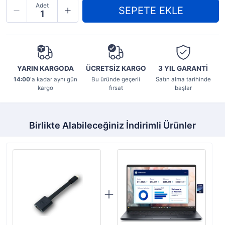
Adet
YARIN KARGODA
ÜCRETSİZ KARGO
3 YIL
GARANTİ
14:00
'a kadar aynı gün
Bu üründe geçerli
Satın alma tarihinde
kargo
fırsat
başlar
Birlikte Alabileceğiniz İndirimli Ürünler