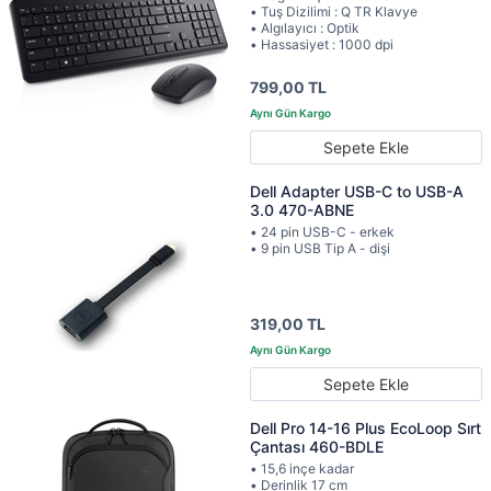
• Tuş Dizilimi : Q TR Klavye
• Algılayıcı : Optik
• Hassasiyet : 1000 dpi
799,00 TL
Sepete Ekle
Dell Adapter USB-C to USB-A
3.0 470-ABNE
• 24 pin USB-C - erkek
• 9 pin USB Tip A - dişi
319,00 TL
Sepete Ekle
Dell Pro 14-16 Plus EcoLoop Sırt
Çantası 460-BDLE
• 15,6 inçe kadar
• Derinlik 17 cm