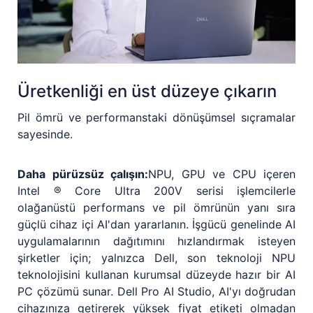
Üretkenliği en üst düzeye çıkarın
Pil ömrü ve performanstaki dönüşümsel sıçramalar
sayesinde.
Daha pürüzsüz çalışın:
NPU, GPU ve CPU içeren
Intel ® Core Ultra 200V serisi işlemcilerle
olağanüstü performans ve pil ömrünün yanı sıra
güçlü cihaz içi AI'dan yararlanın. İşgücü genelinde AI
uygulamalarının dağıtımını hızlandırmak isteyen
şirketler için; yalnızca Dell, son teknoloji NPU
teknolojisini kullanan kurumsal düzeyde hazır bir AI
PC çözümü sunar. Dell Pro AI Studio, AI'yı doğrudan
cihazınıza getirerek yüksek fiyat etiketi olmadan