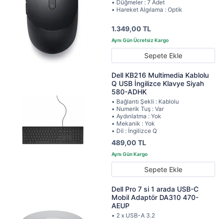
• Düğmeler : 7 Adet
• Hareket Algılama : Optik
1.349,00 TL
Sepete Ekle
Dell KB216 Multimedia Kablolu
Q USB İngilizce Klavye Siyah
580-ADHK
• Bağlantı Şekli : Kablolu
• Numerik Tuş : Var
• Aydınlatma : Yok
• Mekanik : Yok
• Dil : İngilizce Q
489,00 TL
Sepete Ekle
Dell Pro 7 si 1 arada USB-C
Mobil Adaptör DA310 470-
AEUP
• 2 x USB-A 3.2