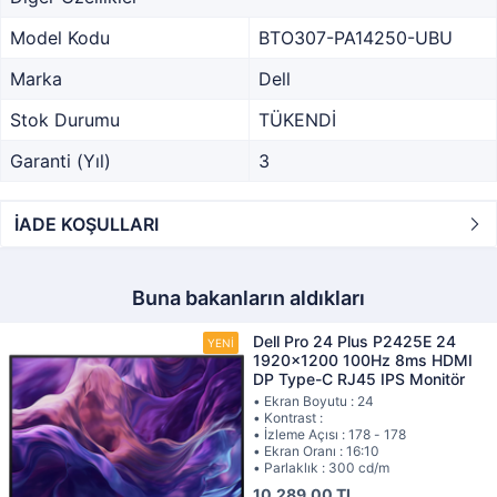
Model Kodu
BTO307-PA14250-UBU
Marka
Dell
Stok Durumu
TÜKENDİ
Garanti (Yıl)
3
İADE KOŞULLARI
Buna bakanların aldıkları
Dell Pro 24 Plus P2425E 24
1920x1200 100Hz 8ms HDMI
DP Type-C RJ45 IPS Monitör
• Ekran Boyutu : 24
• Kontrast :
• İzleme Açısı : 178 - 178
• Ekran Oranı : 16:10
• Parlaklık : 300 cd/m
10.289,00 TL