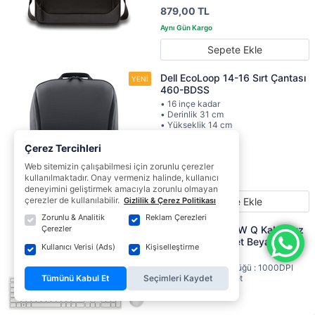
879,00 TL
Sepete Ekle
Dell EcoLoop 14-16 Sırt Çantası
460-BDSS
• 16 inçe kadar
• Derinlik 31 cm
• Yükseklik 14 cm
• Genişlik 44 cm
Çerez Tercihleri
699,00 TL
Web sitemizin çalışabilmesi için zorunlu çerezler
kullanılmaktadır. Onay vermeniz halinde, kullanıcı
deneyimini geliştirmek amacıyla zorunlu olmayan
çerezler de kullanılabilir.
Gizlilik & Çerez Politikası
Sepete Ekle
Zorunlu & Analitik
Reklam Çerezleri
Çerezler
Dell Pro KM5221W Q Kablosuz
Klavye Mouse Set Beyaz 580-
Kullanıcı Verisi (Ads)
Kişiselleştirme
AKHG
• Hareket Çözünürlüğü : 1000DPI
Tümünü Kabul Et
Seçimleri Kaydet
• Mouse Tuş : 3 Adet
• Arayüz : 2.4GHz