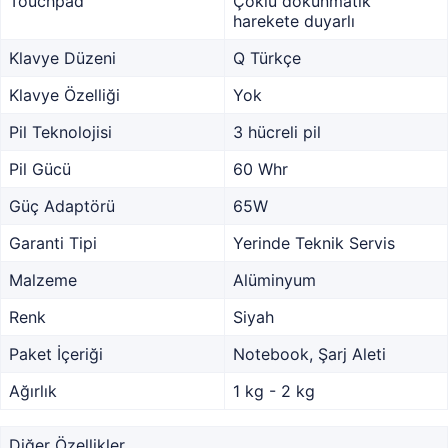
Touchpad
Çoklu dokunmatik
harekete duyarlı
Klavye Düzeni
Q Türkçe
Klavye Özelliği
Yok
Pil Teknolojisi
3 hücreli pil
Pil Gücü
60 Whr
Güç Adaptörü
65W
Garanti Tipi
Yerinde Teknik Servis
Malzeme
Alüminyum
Renk
Siyah
Paket İçeriği
Notebook, Şarj Aleti
Ağırlık
1 kg - 2 kg
Diğer Özellikler