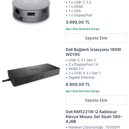
• 1 x USB-C 3.2
• 1 x HDMI
• 1 x VGA
• 1 x DisplayPort
3.999,00 TL
Sepete Ekle
Dell Bağlantı İstasyonu 180W
WD19S
• USB-C 3.1 Gen 2
• 2 x DisplayPort 1.4
• HDMI 2.0
• 2 x USB-A 3.1 Gen 1
• Gigabit Ethernet
8.809,00 TL
Sepete Ekle
Dell KM5221W Q Kablosuz
Klavye Mouse Set Siyah 580-
AJRB
• Hareket Çözünürlüğü : 1000DPI