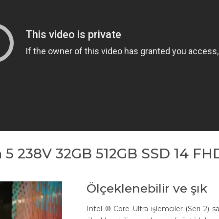
tra 5 238V 32GB 512GB SSD 14 F
Ölçeklenebilir ve şık
Intel ® Core Ultra işlemciler (Seri 2