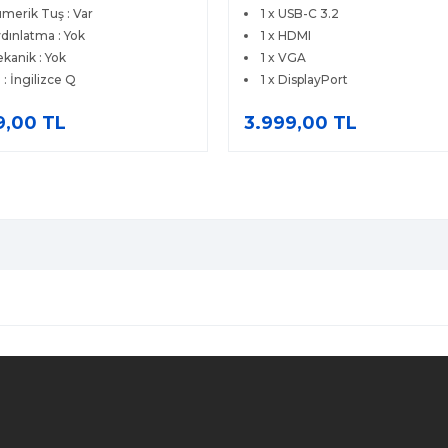
merik Tuş : Var
1 x USB-C 3.2
dınlatma : Yok
1 x HDMI
kanik : Yok
1 x VGA
l : İngilizce Q
1 x DisplayPort
9,00 TL
3.999,00 TL