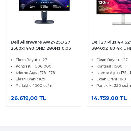
Dell Alienware AW2725D 27
Dell 27 Plus 4K S
2560x1440 QHD 280Hz 0.03
3840x2160 4K UH
ms HDMI DP Type-C True
4ms HDMI DP Fre
Ekran Boyutu : 27
Ekran Boyutu : 27
Black 400 QD-OLED Gaming
Premium IPS Moni
Monitör
Kontrast : 1.500.000:1
Kontrast : 1500:1
İzleme Açısı : 178 - 178
İzleme Açısı : 178 - 
Ekran Oranı : 16:9
Ekran Oranı : 16:9
Parlaklık : 1000 cd/m
Parlaklık : 350 cd/m
26.619,00 TL
14.759,00 TL