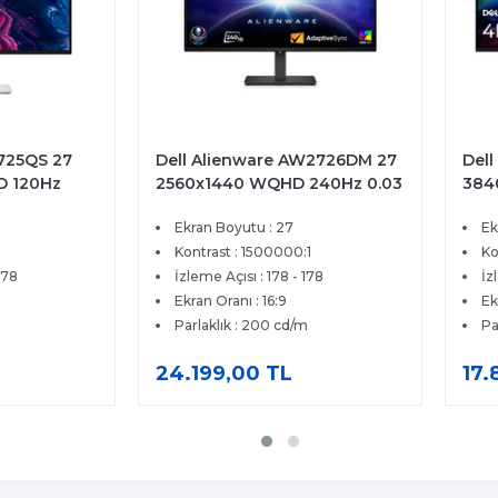
2725QS 27
Dell Alienware AW2726DM 27
Dell
D 120Hz
2560x1440 WQHD 240Hz 0.03
384
eSync
ms HDMI DP Adaptive Sync
4ms
Ekran Boyutu : 27
Ek
tör
QD-OLED Gaming Monitör
Pre
Kontrast : 1500000:1
Ko
178
İzleme Açısı : 178 - 178
İz
Ekran Oranı : 16:9
Ek
Parlaklık : 200 cd/m
Pa
24.199,00 TL
17.