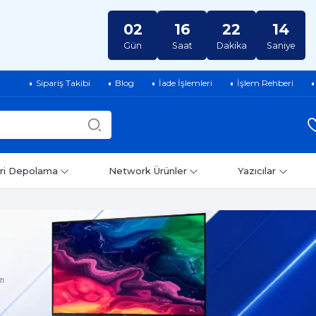
02
16
22
12
Gün
Saat
Dakika
Saniye
Sipariş Takibi
Blog
İade İşlemleri
İşlem Rehberi
ri Depolama
Network Ürünler
Yazıcılar