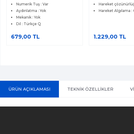
Numerik Tuş : Var
Hareket çözünürlüğ
Aydınlatma : Yok
Hareket Algılama : 
Mekanik : Yok
Dil : Türkçe Q
679,00 TL
1.229,00 TL
ÜRÜN AÇIKLAMASI
TEKNİK ÖZELLİKLER
V