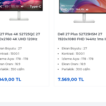
 27 Plus 4K S2725QC 27
Dell 27 Plus S2725HSM 27
0x2160 4K UHD 120Hz
1920x1080 FHD 144Hz 1ms 
 HDMI Type-C FreeSync
HDMI FreeSync Premium IP
ran Boyutu : 27
Ekran Boyutu : 27
mium IPS Monitör
Pivot Monitor
ntrast : 1500:1
Kontrast : 1500:1
leme Açısı : 178 - 178
İzleme Açısı : 178 - 178
ran Oranı : 16:9
Ekran Oranı : 16:9
rlaklık : 350 cd/m
Parlaklık : 300 cd/m
849,00 TL
7.569,00 TL