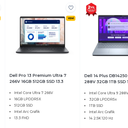
YENİ
Dell Pro 13 Premium Ultra 7
Dell 14 Plus DB14250 
266V 16GB 512GB SSD 13.3
288V 32GB 1TB SSD 1
FHD+ Ubuntu PA13250-BTO206
120Hz Windows 11 P
Intel Core Ultra 7 266V
Intel Core Ultra 9 288
16GB LPDDR5X
32GB LPDDR5x
512GB SSD
1TB SSD
Intel Arc Grafik
Intel Arc Grafik
13.3 FHD
14 2.5K 120 Hz