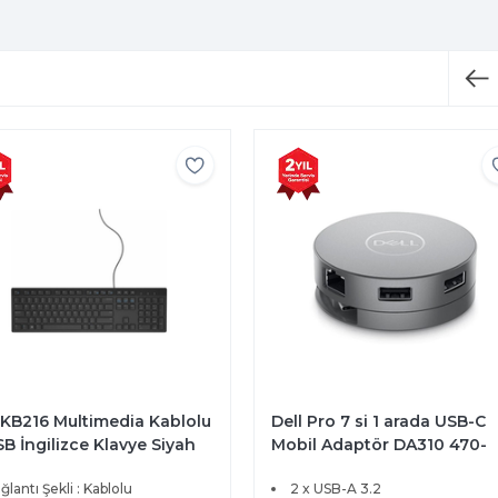
 KB216 Multimedia Kablolu
Dell Pro 7 si 1 arada USB-C
B İngilizce Klavye Siyah
Mobil Adaptör DA310 470-
-ADHK
AEUP
ğlantı Şekli : Kablolu
2 x USB-A 3.2