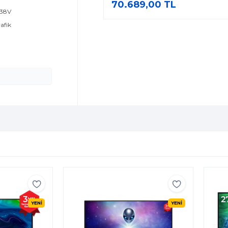
70.689,00 TL
238V
rafik
YENİ
YENİ