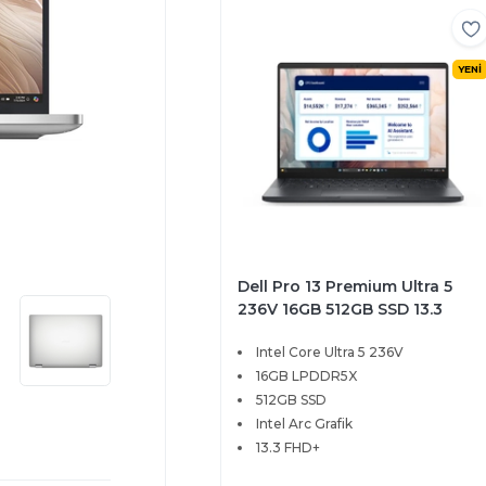
YENİ
Dell Pro 13 Premium Ultra 5
236V 16GB 512GB SSD 13.3
FHD+ Ubuntu PA13250-BTO203
Intel Core Ultra 5 236V
16GB LPDDR5X
512GB SSD
Intel Arc Grafik
13.3 FHD+