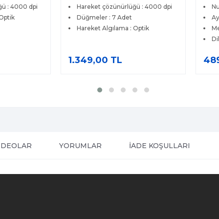
ü : 4000 dpi
Hareket çözünürlüğü : 4000 dpi
Nu
Optik
Düğmeler : 7 Adet
Ay
Hareket Algılama : Optik
Me
Di
1.349,00 TL
48
İDEOLAR
YORUMLAR
İADE KOŞULLARI