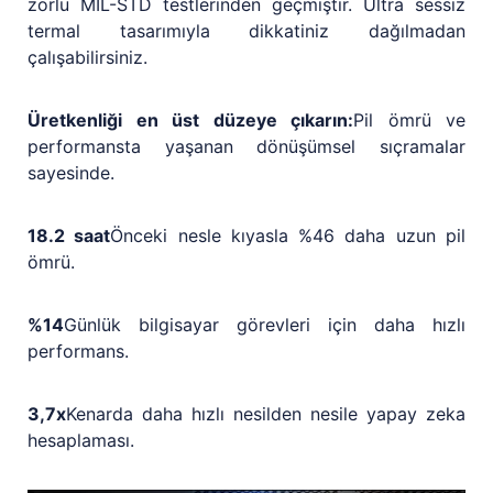
zorlu MIL-STD testlerinden geçmiştir. Ultra sessiz
termal tasarımıyla dikkatiniz dağılmadan
çalışabilirsiniz.
Üretkenliği en üst düzeye çıkarın:
Pil ömrü ve
performansta yaşanan dönüşümsel sıçramalar
sayesinde.
18.2 saat
Önceki nesle kıyasla %46 daha uzun pil
ömrü.
%14
Günlük bilgisayar görevleri için daha hızlı
performans.
3,7x
Kenarda daha hızlı nesilden nesile yapay zeka
hesaplaması.