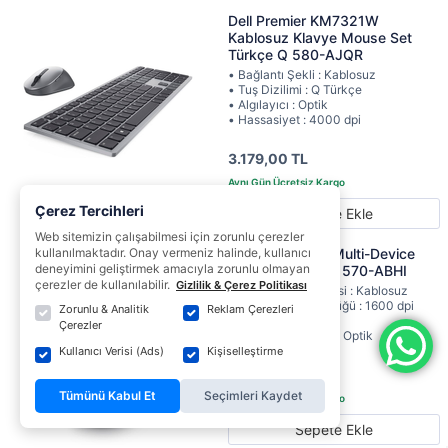
Dell Premier KM7321W
Kablosuz Klavye Mouse Set
Türkçe Q 580-AJQR
• Bağlantı Şekli : Kablosuz
• Tuş Dizilimi : Q Türkçe
• Algılayıcı : Optik
• Hassasiyet : 4000 dpi
3.179,00 TL
Çerez Tercihleri
Sepete Ekle
Web sitemizin çalışabilmesi için zorunlu çerezler
Dell MS5320W Multi-Device
kullanılmaktadır. Onay vermeniz halinde, kullanıcı
deneyimini geliştirmek amacıyla zorunlu olmayan
Kablosuz Mouse 570-ABHI
çerezler de kullanılabilir.
Gizlilik & Çerez Politikası
• Bağlantı Teknolojisi : Kablosuz
• Hareket çözünürlüğü : 1600 dpi
Zorunlu & Analitik
Reklam Çerezleri
• Düğmeler : 6 Adet
Çerezler
• Hareket Algılama : Optik
Kullanıcı Verisi (Ads)
Kişiselleştirme
1.349,00 TL
Tümünü Kabul Et
Seçimleri Kaydet
Sepete Ekle