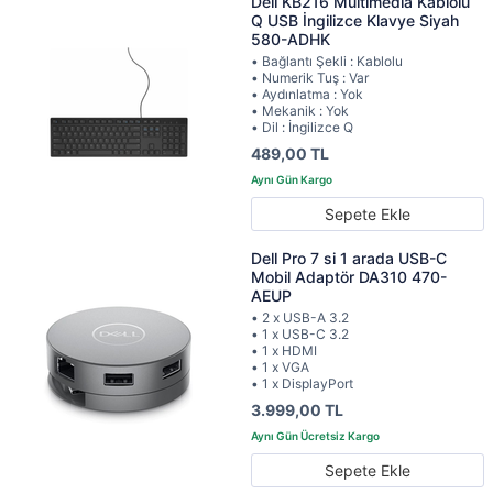
Dell KB216 Multimedia Kablolu
Q USB İngilizce Klavye Siyah
580-ADHK
• Bağlantı Şekli : Kablolu
• Numerik Tuş : Var
• Aydınlatma : Yok
• Mekanik : Yok
• Dil : İngilizce Q
489,00 TL
Sepete Ekle
Dell Pro 7 si 1 arada USB-C
Mobil Adaptör DA310 470-
AEUP
• 2 x USB-A 3.2
• 1 x USB-C 3.2
• 1 x HDMI
• 1 x VGA
• 1 x DisplayPort
3.999,00 TL
Sepete Ekle