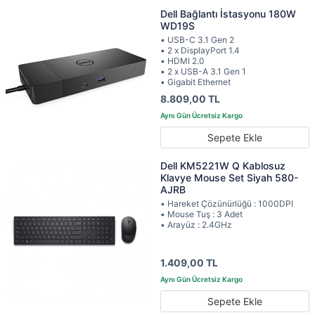
Dell Bağlantı İstasyonu 180W
WD19S
• USB-C 3.1 Gen 2
• 2 x DisplayPort 1.4
• HDMI 2.0
• 2 x USB-A 3.1 Gen 1
• Gigabit Ethernet
8.809,00 TL
Sepete Ekle
Dell KM5221W Q Kablosuz
Klavye Mouse Set Siyah 580-
AJRB
• Hareket Çözünürlüğü : 1000DPI
• Mouse Tuş : 3 Adet
• Arayüz : 2.4GHz
1.409,00 TL
Sepete Ekle