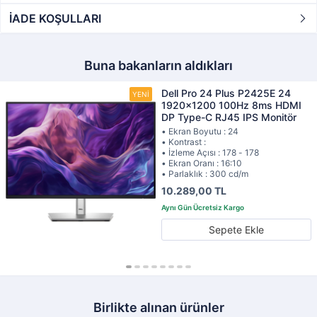
İADE KOŞULLARI
Buna bakanların aldıkları
Dell Pro 24 Plus P2425E 24
1920x1200 100Hz 8ms HDMI
DP Type-C RJ45 IPS Monitör
• Ekran Boyutu : 24
• Kontrast :
• İzleme Açısı : 178 - 178
• Ekran Oranı : 16:10
• Parlaklık : 300 cd/m
10.289,00 TL
Sepete Ekle
Birlikte alınan ürünler