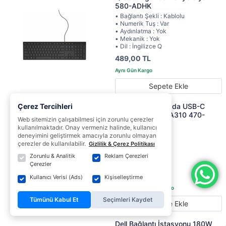
580-ADHK
• Bağlantı Şekli : Kablolu
• Numerik Tuş : Var
• Aydınlatma : Yok
• Mekanik : Yok
• Dil : İngilizce Q
489,00 TL
Sepete Ekle
Çerez Tercihleri
Dell Pro 7 si 1 arada USB-C
Mobil Adaptör DA310 470-
Web sitemizin çalışabilmesi için zorunlu çerezler
AEUP
kullanılmaktadır. Onay vermeniz halinde, kullanıcı
• 2 x USB-A 3.2
deneyimini geliştirmek amacıyla zorunlu olmayan
• 1 x USB-C 3.2
çerezler de kullanılabilir.
Gizlilik & Çerez Politikası
• 1 x HDMI
Zorunlu & Analitik
Reklam Çerezleri
• 1 x VGA
• 1 x DisplayPort
Çerezler
3.999,00 TL
Kullanıcı Verisi (Ads)
Kişiselleştirme
Tümünü Kabul Et
Seçimleri Kaydet
Sepete Ekle
Dell Bağlantı İstasyonu 180W