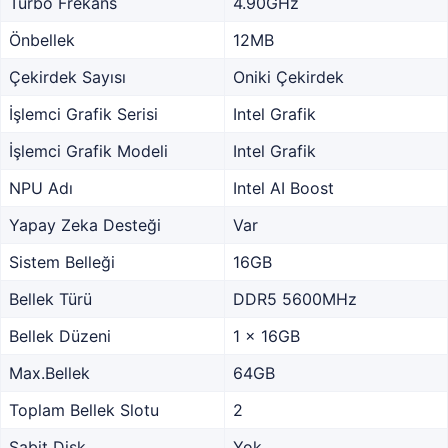
Turbo Frekans
4.90GHz
Önbellek
12MB
Çekirdek Sayısı
Oniki Çekirdek
İşlemci Grafik Serisi
Intel Grafik
İşlemci Grafik Modeli
Intel Grafik
NPU Adı
Intel AI Boost
Yapay Zeka Desteği
Var
Sistem Belleği
16GB
Bellek Türü
DDR5 5600MHz
Bellek Düzeni
1 x 16GB
Max.Bellek
64GB
Toplam Bellek Slotu
2
Sabit Disk
Yok