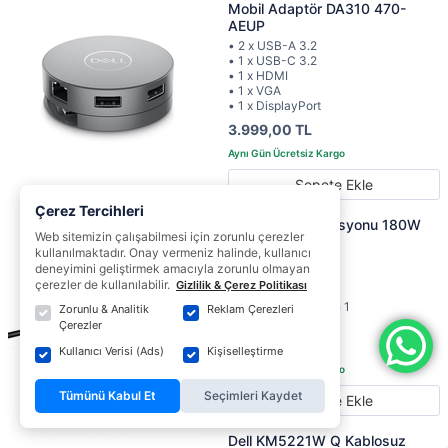
Mobil Adaptör DA310 470-
AEUP
• 2 x USB-A 3.2
• 1 x USB-C 3.2
• 1 x HDMI
• 1 x VGA
• 1 x DisplayPort
3.999,00 TL
Sepete Ekle
Çerez Tercihleri
Dell Bağlantı İstasyonu 180W
Web sitemizin çalışabilmesi için zorunlu çerezler
WD19S
kullanılmaktadır. Onay vermeniz halinde, kullanıcı
• USB-C 3.1 Gen 2
deneyimini geliştirmek amacıyla zorunlu olmayan
• 2 x DisplayPort 1.4
çerezler de kullanılabilir.
Gizlilik & Çerez Politikası
• HDMI 2.0
• 2 x USB-A 3.1 Gen 1
Zorunlu & Analitik
Reklam Çerezleri
• Gigabit Ethernet
Çerezler
8.809,00 TL
Kullanıcı Verisi (Ads)
Kişiselleştirme
Tümünü Kabul Et
Seçimleri Kaydet
Sepete Ekle
Dell KM5221W Q Kablosuz