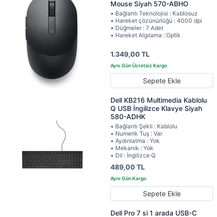
Mouse Siyah 570-ABHO
• Bağlantı Teknolojisi : Kablosuz
• Hareket çözünürlüğü : 4000 dpi
• Düğmeler : 7 Adet
• Hareket Algılama : Optik
1.349,00 TL
Sepete Ekle
Dell KB216 Multimedia Kablolu
Q USB İngilizce Klavye Siyah
580-ADHK
• Bağlantı Şekli : Kablolu
• Numerik Tuş : Var
• Aydınlatma : Yok
• Mekanik : Yok
• Dil : İngilizce Q
489,00 TL
Sepete Ekle
Dell Pro 7 si 1 arada USB-C