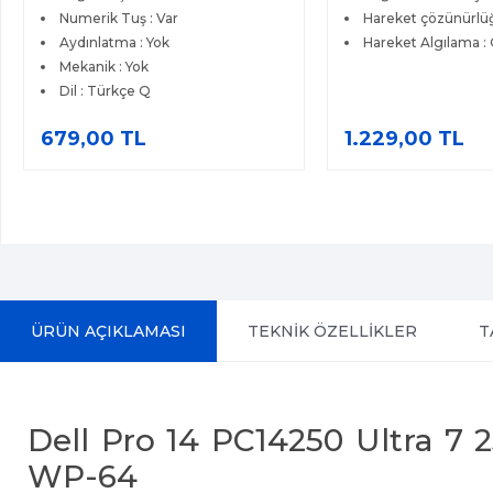
Hareket çözünürlüğü : 4000 dpi
Hareket çözünürlüğ
Hareket Algılama : Optik
Düğmeler : 7 Adet
Hareket Algılama : 
1.229,00 TL
1.349,00 TL
ÜRÜN AÇIKLAMASI
TEKNİK ÖZELLİKLER
T
Dell Pro 14 PC14250 Ultra 
WP-64