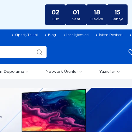
02
01
18
14
Gün
Saat
Dakika
Saniye
Sipariş Takibi
Blog
İade İşlemleri
İşlem Rehberi
ri Depolama
Network Ürünler
Yazıcılar