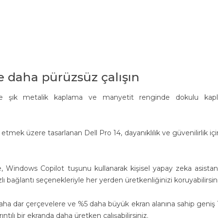
ve daha pürüzsüz çalışın
de şık metalik kaplama ve manyetit renginde dokulu kap
etmek üzere tasarlanan Dell Pro 14, dayanıklılık ve güvenilirlik için
e, Windows Copilot tuşunu kullanarak kişisel yapay zeka asistan
ızlı bağlantı seçenekleriyle her yerden üretkenliğinizi koruyabilirsin
 daha dar çerçevelere ve %5 daha büyük ekran alanına sahip geniş 
tılı bir ekranda daha üretken çalışabilirsiniz.