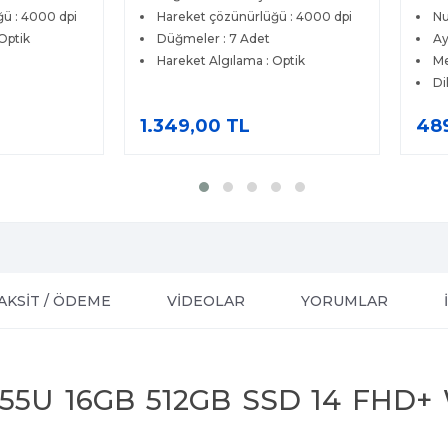
ü : 4000 dpi
Numerik Tuş : Var
1 
Aydınlatma : Yok
1 
Optik
Mekanik : Yok
1 
Dil : İngilizce Q
1 
489,00 TL
3.9
AKSİT / ÖDEME
VİDEOLAR
YORUMLAR
7 255U 16GB 512GB SSD 14 FHD+