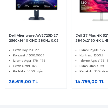
Dell 27 Plus 4K S2725QS 27
Dell Alienware A
3840x2160 4K UHD 120Hz
2560x1440 WQHD 
4ms HDMI DP FreeSync
ms HDMI DP Adapt
Ekran Boyutu : 27
Ekran Boyutu : 27
Premium IPS Monitör
QD-OLED Gaming 
Kontrast : 1500:1
Kontrast : 1500000:
İzleme Açısı : 178 - 178
İzleme Açısı : 178 - 
Ekran Oranı : 16:9
Ekran Oranı : 16:9
Parlaklık : 350 cd/m
Parlaklık : 200 cd/
14.759,00 TL
24.199,00 TL