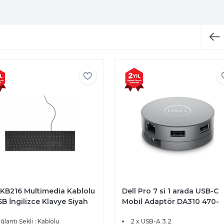
 Pro 7 si 1 arada USB-C
Dell Bağlantı İstasyonu 18
il Adaptör DA310 470-
WD19S
P
x USB-A 3.2
USB-C 3.1 Gen 2