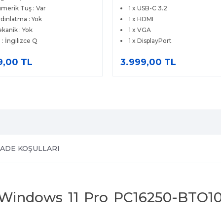
x USB-C 3.2
2 x DisplayPort 1.4
x HDMI
HDMI 2.0
x VGA
2 x USB-A 3.1 Gen 1
x DisplayPort
Gigabit Ethernet
99,00 TL
8.809,00 TL
İADE KOŞULLARI
 Windows 11 Pro PC16250-BTO10