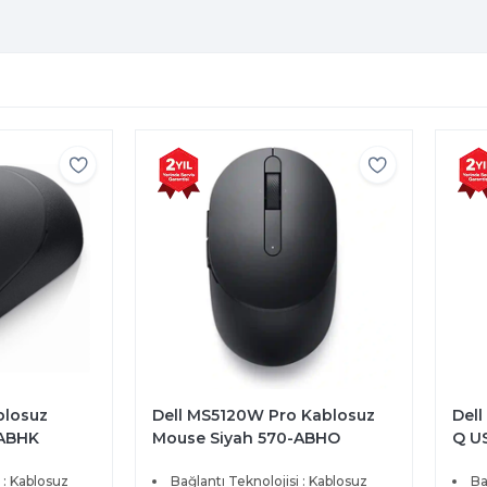
 Kablosuz
Dell KB216 Multimedia Kablolu
Dell
-ABHO
Q USB İngilizce Klavye Siyah
Mob
580-ADHK
AEU
 : Kablosuz
Bağlantı Şekli : Kablolu
2 