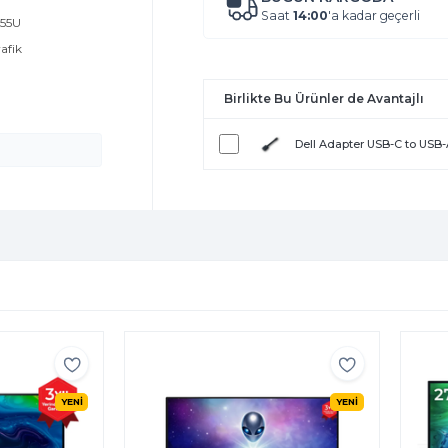
Saat
14:00
'a kadar geçerli
255U
rafik
Birlikte Bu Ürünler de Avantajlı
Dell Adapter USB-C to USB
YENİ
YENİ