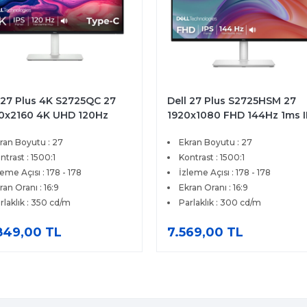
 27 Plus S2725HSM 27
Dell Alienware AW3425DW
0x1080 FHD 144Hz 1ms IPS
34 3440x1440 WQHD 180H
I FreeSync Premium IPS
1ms HDMI DP FreeSync
ran Boyutu : 27
Ekran Boyutu : 34
t Monitor
Premium HDR 400 Curved
ntrast : 1500:1
Gaming Monitör
Kontrast : 3000:1
leme Açısı : 178 - 178
İzleme Açısı : 178 - 178
ran Oranı : 16:9
Ekran Oranı : 21:9
rlaklık : 300 cd/m
Parlaklık : 400 cd/m
69,00 TL
17.119,00 TL