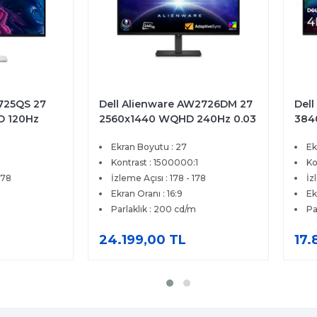
W2726DM 27
Dell 27 Plus 4K S2725QC 27
Dell
240Hz 0.03
3840x2160 4K UHD 120Hz
192
ive Sync
4ms HDMI Type-C FreeSync
HDM
Ekran Boyutu : 27
Ek
Monitör
Premium IPS Monitör
Pivo
1
Kontrast : 1500:1
Ko
178
İzleme Açısı : 178 - 178
İz
Ekran Oranı : 16:9
Ek
m
Parlaklık : 350 cd/m
Pa
17.849,00 TL
7.5