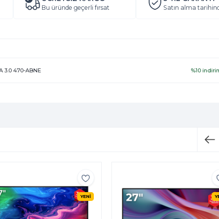
Bu üründe geçerli fırsat
Satın alma tarihin
-A 3.0 470-ABNE
%10 indiri
YENİ