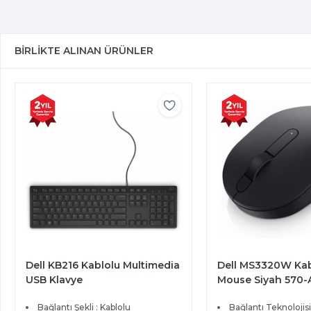
BIRLIKTE ALINAN ÜRÜNLER
Dell MS3320W Kablosuz
Dell MS5120W Pro
Mouse Siyah 570-ABHK
Mouse Siyah 570
Bağlantı Teknolojisi : Kablosuz
Bağlantı Teknolojisi