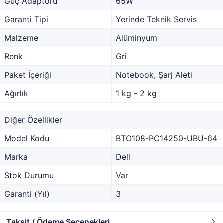
Güç Adaptörü
65W
Garanti Tipi
Yerinde Teknik Servis
Malzeme
Alüminyum
Renk
Gri
Paket İçeriği
Notebook, Şarj Aleti
Ağırlık
1 kg - 2 kg
Diğer Özellikler
Model Kodu
BTO108-PC14250-UBU-64
Marka
Dell
Stok Durumu
Var
Garanti (Yıl)
3
Taksit / Ödeme Seçenekleri