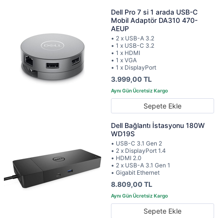
Dell Pro 7 si 1 arada USB-C
Mobil Adaptör DA310 470-
AEUP
• 2 x USB-A 3.2
• 1 x USB-C 3.2
• 1 x HDMI
• 1 x VGA
• 1 x DisplayPort
3.999,00 TL
Sepete Ekle
Dell Bağlantı İstasyonu 180W
WD19S
• USB-C 3.1 Gen 2
• 2 x DisplayPort 1.4
• HDMI 2.0
• 2 x USB-A 3.1 Gen 1
• Gigabit Ethernet
8.809,00 TL
Sepete Ekle