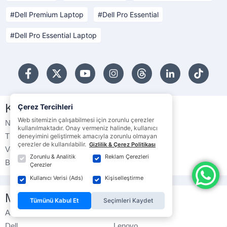
Dell Premium Laptop
Dell Pro Essential
Dell Pro Essential Laptop
Kategoriler
Çerez Tercihleri
Web sitemizin çalışabilmesi için zorunlu çerezler
Notebook
Bilgisayar
kullanılmaktadır. Onay vermeniz halinde, kullanıcı
Tüketici Ürünleri
Monitörler
deneyimini geliştirmek amacıyla zorunlu olmayan
çerezler de kullanılabilir.
Gizlilik & Çerez Politikası
Veri Depolama
Çevre Birimleri
Zorunlu & Analitik
Reklam Çerezleri
Bilgisayar Bileşenleri
Yazıcılar
Çerezler
Kullanıcı Verisi (Ads)
Kişiselleştirme
Markalar
Tümünü Kabul Et
Seçimleri Kaydet
Asus
Hp
Dell
Lenovo