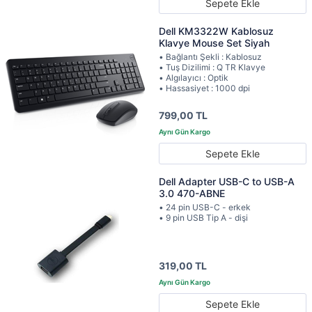
Sepete Ekle
Dell KM3322W Kablosuz
Klavye Mouse Set Siyah
• Bağlantı Şekli : Kablosuz
• Tuş Dizilimi : Q TR Klavye
• Algılayıcı : Optik
• Hassasiyet : 1000 dpi
799,00 TL
Sepete Ekle
Dell Adapter USB-C to USB-A
3.0 470-ABNE
• 24 pin USB-C - erkek
• 9 pin USB Tip A - dişi
319,00 TL
Sepete Ekle