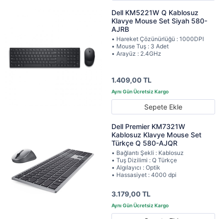
Dell KM5221W Q Kablosuz
Klavye Mouse Set Siyah 580-
AJRB
• Hareket Çözünürlüğü : 1000DPI
• Mouse Tuş : 3 Adet
• Arayüz : 2.4GHz
1.409,00 TL
Sepete Ekle
Dell Premier KM7321W
Kablosuz Klavye Mouse Set
Türkçe Q 580-AJQR
• Bağlantı Şekli : Kablosuz
• Tuş Dizilimi : Q Türkçe
• Algılayıcı : Optik
• Hassasiyet : 4000 dpi
3.179,00 TL