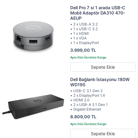
Dell Pro 7 si 1 arada USB-C
Mobil Adaptör DA310 470-
AEUP
• 2 x USB-A 3.2
• 1 x USB-C 3.2
• 1 x HDMI
• 1 x VGA
• 1 x DisplayPort
3.999,00 TL
Sepete Ekle
Dell Bağlantı İstasyonu 180W
WD19S
• USB-C 3.1 Gen 2
• 2 x DisplayPort 1.4
• HDMI 2.0
• 2 x USB-A 3.1 Gen 1
• Gigabit Ethernet
8.809,00 TL
Sepete Ekle