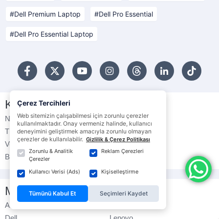
Dell Premium Laptop
Dell Pro Essential
Dell Pro Essential Laptop
Kategoriler
Çerez Tercihleri
Web sitemizin çalışabilmesi için zorunlu çerezler
Notebook
Bilgisayar
kullanılmaktadır. Onay vermeniz halinde, kullanıcı
Tüketici Ürünleri
Monitörler
deneyimini geliştirmek amacıyla zorunlu olmayan
çerezler de kullanılabilir.
Gizlilik & Çerez Politikası
Veri Depolama
Çevre Birimleri
Zorunlu & Analitik
Reklam Çerezleri
Bilgisayar Bileşenleri
Yazıcılar
Çerezler
Kullanıcı Verisi (Ads)
Kişiselleştirme
Markalar
Tümünü Kabul Et
Seçimleri Kaydet
Asus
Hp
Dell
Lenovo