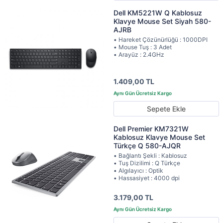
Dell KM5221W Q Kablosuz
Klavye Mouse Set Siyah 580-
AJRB
• Hareket Çözünürlüğü : 1000DPI
• Mouse Tuş : 3 Adet
• Arayüz : 2.4GHz
1.409,00 TL
Sepete Ekle
Dell Premier KM7321W
Kablosuz Klavye Mouse Set
Türkçe Q 580-AJQR
• Bağlantı Şekli : Kablosuz
• Tuş Dizilimi : Q Türkçe
• Algılayıcı : Optik
• Hassasiyet : 4000 dpi
3.179,00 TL