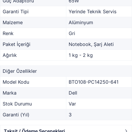
Güç Adaptörü
65W
Garanti Tipi
Yerinde Teknik Servis
Malzeme
Alüminyum
Renk
Gri
Paket İçeriği
Notebook, Şarj Aleti
Ağırlık
1 kg - 2 kg
Diğer Özellikler
Model Kodu
BTO108-PC14250-641
Marka
Dell
Stok Durumu
Var
Garanti (Yıl)
3
Taksit / Ödeme Seçenekleri