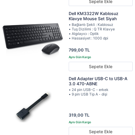
Sepete Ekle
Dell KM3322W Kablosuz
Klavye Mouse Set Siyah
• Bağlantı Şekli : Kablosuz
• Tuş Dizilimi : Q TR Klavye
• Algılayıcı : Optik
• Hassasiyet : 1000 dpi
799,00 TL
Sepete Ekle
Dell Adapter USB-C to USB-A
3.0 470-ABNE
• 24 pin USB-C - erkek
• 9 pin USB Tip A - dişi
319,00 TL
Sepete Ekle