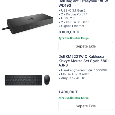
Dell Bağlantı İstasyonu 180W
WD19S
• USB-C 3.1 Gen 2
• 2 x DisplayPort 1.4
• HDMI 2.0
• 2 x USB-A 3.1 Gen 1
• Gigabit Ethernet
8.809,00 TL
Sepete Ekle
Dell KM5221W Q Kablosuz
Klavye Mouse Set Siyah 580-
AJRB
• Hareket Çözünürlüğü : 1000DPI
• Mouse Tuş : 3 Adet
• Arayüz : 2.4GHz
1.409,00 TL
Sepete Ekle