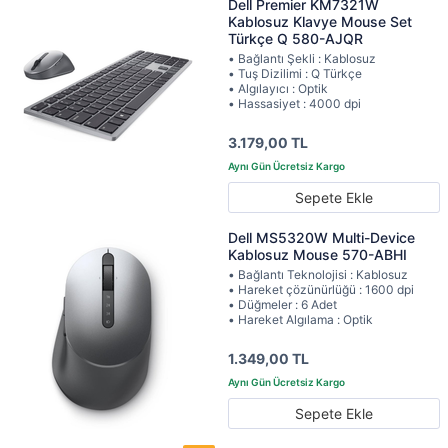
Dell Premier KM7321W
Kablosuz Klavye Mouse Set
Türkçe Q 580-AJQR
• Bağlantı Şekli : Kablosuz
• Tuş Dizilimi : Q Türkçe
• Algılayıcı : Optik
• Hassasiyet : 4000 dpi
3.179,00 TL
Sepete Ekle
Dell MS5320W Multi-Device
Kablosuz Mouse 570-ABHI
• Bağlantı Teknolojisi : Kablosuz
• Hareket çözünürlüğü : 1600 dpi
• Düğmeler : 6 Adet
• Hareket Algılama : Optik
1.349,00 TL
Sepete Ekle