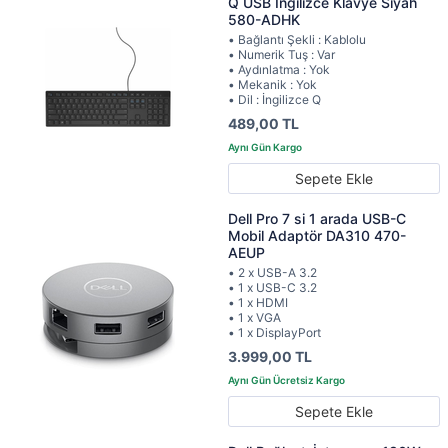
Q USB İngilizce Klavye Siyah
580-ADHK
• Bağlantı Şekli : Kablolu
• Numerik Tuş : Var
• Aydınlatma : Yok
• Mekanik : Yok
• Dil : İngilizce Q
489,00 TL
Sepete Ekle
Dell Pro 7 si 1 arada USB-C
Mobil Adaptör DA310 470-
AEUP
• 2 x USB-A 3.2
• 1 x USB-C 3.2
• 1 x HDMI
• 1 x VGA
• 1 x DisplayPort
3.999,00 TL
Sepete Ekle