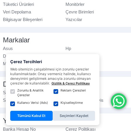
Tüketici Ürünleri
Monitörler
Veri Depolama
Çevre Birimleri
Bilgisayar Bileşenleri
Yazıcılar
Markalar
Asus
Hp
Dell
Lenovo
Çerez Tercihleri
MSI
Gigabyte
Web sitemizin çalışabilmesi için zorunlu çerezler
kullanılmaktadır. Onay vermeniz halinde, kullanıcı
deneyimini geliştirmek amacıyla zorunlu olmayan
Destek
çerezler de kullanılabilir.
Gizlilik & Çerez Politikası
Zorunlu & Analitik
Reklam Çerezleri
Sipariş Takibi
İade İşlemleri
Çerezler
Sık Sorulan Sorular
Yetkili Teknik Servis
Kullanıcı Verisi (Ads)
Kişiselleştirme
Tümünü Kabul Et
Seçimleri Kaydet
Yasal Bilgilendirme
Banka Hesap No
Çerez Politikası