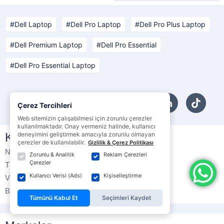
Dell Laptop
Dell Pro Laptop
Dell Pro Plus Laptop
Dell Premium Laptop
Dell Pro Essential
Dell Pro Essential Laptop
Çerez Tercihleri
Web sitemizin çalışabilmesi için zorunlu çerezler
kullanılmaktadır. Onay vermeniz halinde, kullanıcı
Kategoriler
deneyimini geliştirmek amacıyla zorunlu olmayan
çerezler de kullanılabilir.
Gizlilik & Çerez Politikası
Notebook
Bilgisayar
Zorunlu & Analitik
Reklam Çerezleri
Çerezler
Tüketici Ürünleri
Monitörler
Kullanıcı Verisi (Ads)
Kişiselleştirme
Veri Depolama
Çevre Birimleri
Bilgisayar Bileşenleri
Yazıcılar
Tümünü Kabul Et
Seçimleri Kaydet