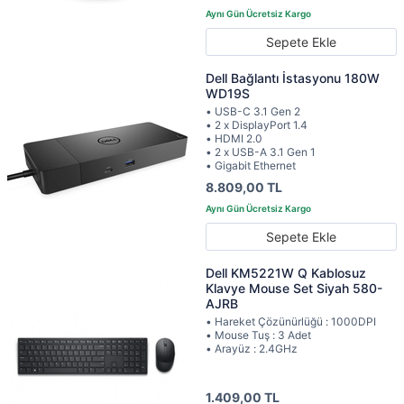
Sepete Ekle
Dell Bağlantı İstasyonu 180W
WD19S
• USB-C 3.1 Gen 2
• 2 x DisplayPort 1.4
• HDMI 2.0
• 2 x USB-A 3.1 Gen 1
• Gigabit Ethernet
8.809,00 TL
Sepete Ekle
Dell KM5221W Q Kablosuz
Klavye Mouse Set Siyah 580-
AJRB
• Hareket Çözünürlüğü : 1000DPI
• Mouse Tuş : 3 Adet
• Arayüz : 2.4GHz
1.409,00 TL