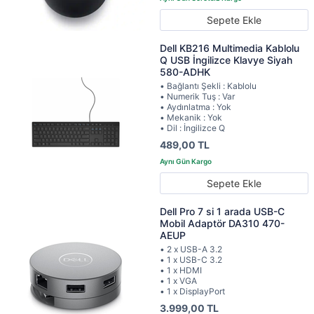
Sepete Ekle
Dell KB216 Multimedia Kablolu
Q USB İngilizce Klavye Siyah
580-ADHK
• Bağlantı Şekli : Kablolu
• Numerik Tuş : Var
• Aydınlatma : Yok
• Mekanik : Yok
• Dil : İngilizce Q
489,00 TL
Sepete Ekle
Dell Pro 7 si 1 arada USB-C
Mobil Adaptör DA310 470-
AEUP
• 2 x USB-A 3.2
• 1 x USB-C 3.2
• 1 x HDMI
• 1 x VGA
• 1 x DisplayPort
3.999,00 TL