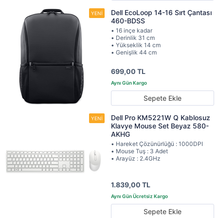
Dell EcoLoop 14-16 Sırt Çantası
460-BDSS
• 16 inçe kadar
• Derinlik 31 cm
• Yükseklik 14 cm
• Genişlik 44 cm
699,00 TL
Sepete Ekle
Dell Pro KM5221W Q Kablosuz
Klavye Mouse Set Beyaz 580-
AKHG
• Hareket Çözünürlüğü : 1000DPI
• Mouse Tuş : 3 Adet
• Arayüz : 2.4GHz
1.839,00 TL
Sepete Ekle