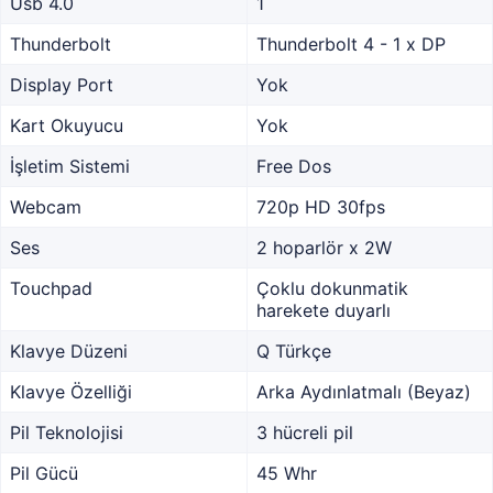
Usb 4.0
1
Thunderbolt
Thunderbolt 4 - 1 x DP
Display Port
Yok
Kart Okuyucu
Yok
İşletim Sistemi
Free Dos
Webcam
720p HD 30fps
Ses
2 hoparlör x 2W
Touchpad
Çoklu dokunmatik
harekete duyarlı
Klavye Düzeni
Q Türkçe
Klavye Özelliği
Arka Aydınlatmalı (Beyaz)
Pil Teknolojisi
3 hücreli pil
Pil Gücü
45 Whr