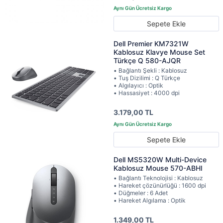
Sepete Ekle
Dell Premier KM7321W
Kablosuz Klavye Mouse Set
Türkçe Q 580-AJQR
• Bağlantı Şekli : Kablosuz
• Tuş Dizilimi : Q Türkçe
• Algılayıcı : Optik
• Hassasiyet : 4000 dpi
3.179,00 TL
Sepete Ekle
Dell MS5320W Multi-Device
Kablosuz Mouse 570-ABHI
• Bağlantı Teknolojisi : Kablosuz
• Hareket çözünürlüğü : 1600 dpi
• Düğmeler : 6 Adet
• Hareket Algılama : Optik
1.349,00 TL