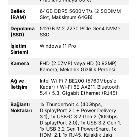
Bellek
64GB DDR5 5600MT/s (2 SODIMM
(RAM)
Slot, Maksimum 64GB)
Depolama
512GB M.2 2230 PCIe Gen4 NVMe
(SSD)
SSD
İşletim
Windows 11 Pro
Sistemi
Kamera
FHD (2.07MP) veya HD (0.92MP)
Kamera, Mekanik Gizlilik Perdesi
Ağ ve
Intel Wi-Fi 7 BE200 (5760Mbps'e
İletişim
Kadar) / Wi-Fi 6E AX211, Bluetooth
5.4 / 5.3, Gigabit Ethernet (RJ45)
Bağlantı
1x Thunderbolt 4 (40Gbps,
Noktaları
DisplayPort 2.1 + Power Delivery
3.1), 1x USB-C 3.2 Gen 2 (10Gbps,
DisplayPort 2.0), 1x USB 3.2 Gen 1,
1x USB 3.2 Gen 1 PowerShare, 1x
HDMI 2.1, 1x RJ45, Kulaklık Jakı