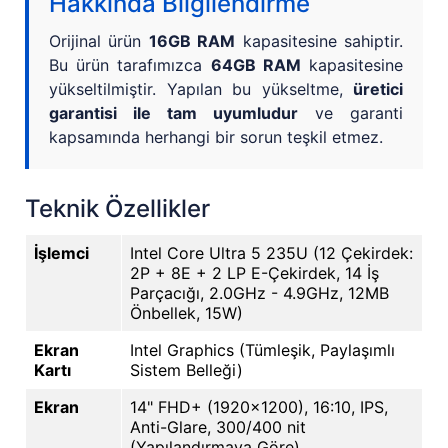
Hakkında Bilgilendirme
Orijinal ürün
16GB RAM
kapasitesine sahiptir.
Bu ürün tarafımızca
64GB RAM
kapasitesine
yükseltilmiştir. Yapılan bu yükseltme,
üretici
garantisi ile tam uyumludur
ve garanti
kapsamında herhangi bir sorun teşkil etmez.
Teknik Özellikler
İşlemci
Intel Core Ultra 5 235U (12 Çekirdek:
2P + 8E + 2 LP E-Çekirdek, 14 İş
Parçacığı, 2.0GHz - 4.9GHz, 12MB
Önbellek, 15W)
Ekran
Intel Graphics (Tümleşik, Paylaşımlı
Kartı
Sistem Belleği)
Ekran
14" FHD+ (1920x1200), 16:10, IPS,
Anti-Glare, 300/400 nit
(Yapılandırmaya Göre)