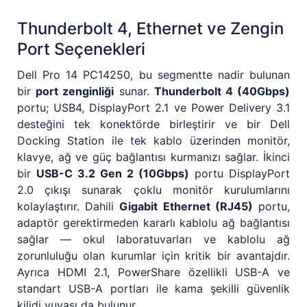
Thunderbolt 4, Ethernet ve Zengin
Port Seçenekleri
Dell Pro 14 PC14250, bu segmentte nadir bulunan
bir
port zenginliği
sunar.
Thunderbolt 4 (40Gbps)
portu; USB4, DisplayPort 2.1 ve Power Delivery 3.1
desteğini tek konektörde birleştirir ve bir Dell
Docking Station ile tek kablo üzerinden monitör,
klavye, ağ ve güç bağlantısı kurmanızı sağlar. İkinci
bir
USB-C 3.2 Gen 2 (10Gbps)
portu DisplayPort
2.0 çıkışı sunarak çoklu monitör kurulumlarını
kolaylaştırır. Dahili
Gigabit Ethernet (RJ45)
portu,
adaptör gerektirmeden kararlı kablolu ağ bağlantısı
sağlar — okul laboratuvarları ve kablolu ağ
zorunluluğu olan kurumlar için kritik bir avantajdır.
Ayrıca HDMI 2.1, PowerShare özellikli USB-A ve
standart USB-A portları ile kama şekilli güvenlik
kilidi yuvası da bulunur.