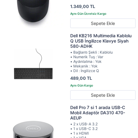
1.349,00 TL
Sepete Ekle
Dell KB216 Multimedia Kablolu
Q USB İngilizce Klavye Siyah
580-ADHK
• Bağlantı Şekli : Kablolu
• Numerik Tuş : Var
• Aydınlatma : Yok
• Mekanik : Yok
• Dil : İngilizce Q
489,00 TL
Sepete Ekle
Dell Pro 7 si 1 arada USB-C
Mobil Adaptör DA310 470-
AEUP
• 2 x USB-A 3.2
• 1 x USB-C 3.2
• 1 x HDMI
• 1 x VGA