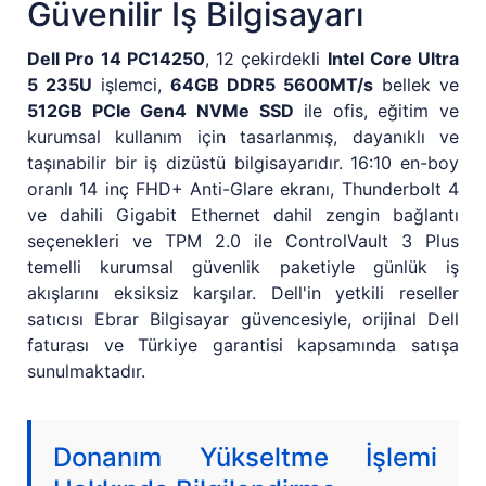
Güvenilir İş Bilgisayarı
Dell Pro 14 PC14250
, 12 çekirdekli
Intel Core Ultra
5 235U
işlemci,
64GB DDR5 5600MT/s
bellek ve
512GB PCIe Gen4 NVMe SSD
ile ofis, eğitim ve
kurumsal kullanım için tasarlanmış, dayanıklı ve
taşınabilir bir iş dizüstü bilgisayarıdır. 16:10 en-boy
oranlı 14 inç FHD+ Anti-Glare ekranı, Thunderbolt 4
ve dahili Gigabit Ethernet dahil zengin bağlantı
seçenekleri ve TPM 2.0 ile ControlVault 3 Plus
temelli kurumsal güvenlik paketiyle günlük iş
akışlarını eksiksiz karşılar. Dell'in yetkili reseller
satıcısı Ebrar Bilgisayar güvencesiyle, orijinal Dell
faturası ve Türkiye garantisi kapsamında satışa
sunulmaktadır.
Donanım Yükseltme İşlemi