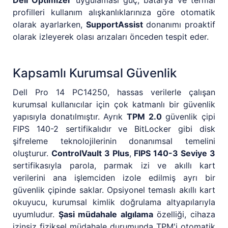
profilleri kullanım alışkanlıklarınıza göre otomatik
olarak ayarlarken,
SupportAssist
donanımı proaktif
olarak izleyerek olası arızaları önceden tespit eder.
Kapsamlı Kurumsal Güvenlik
Dell Pro 14 PC14250, hassas verilerle çalışan
kurumsal kullanıcılar için çok katmanlı bir güvenlik
yapısıyla donatılmıştır. Ayrık
TPM 2.0
güvenlik çipi
FIPS 140-2 sertifikalıdır ve BitLocker gibi disk
şifreleme teknolojilerinin donanımsal temelini
oluşturur.
ControlVault 3 Plus
,
FIPS 140-3 Seviye 3
sertifikasıyla parola, parmak izi ve akıllı kart
verilerini ana işlemciden izole edilmiş ayrı bir
güvenlik çipinde saklar. Opsiyonel temaslı akıllı kart
okuyucu, kurumsal kimlik doğrulama altyapılarıyla
uyumludur.
Şasi müdahale algılama
özelliği, cihaza
izinsiz fiziksel müdahale durumunda TPM'i otomatik