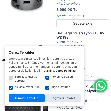
• 1 x DisplayPort
3.999,00 TL
Sepete Ekle
Dell Bağlantı İstasyonu 180W
WD19S
• USB-C 3.1 Gen 2
• 2 x DisplayPort 1.4
• HDMI 2.0
Çerez Tercihleri
• 2 x USB-A 3.1 Gen 1
• Gigabit Ethernet
Web sitemizin çalışabilmesi için zorunlu çerezler
kullanılmaktadır. Onay vermeniz halinde, kullanıcı
8.809,00 TL
deneyimini geliştirmek amacıyla zorunlu olmayan
çerezler de kullanılabilir.
Gizlilik & Çerez Politikası
Sepete Ekle
Zorunlu & Analitik
Reklam Çerezleri
Çerezler
Dell KM5221W Q Kablosuz
Kullanıcı Verisi (Ads)
Kişiselleştirme
Klavye Mouse Set Siyah 580-
AJRB
Tümünü Kabul Et
Seçimleri Kaydet
• Hareket Çözünürlüğü : 1000DPI
• Mouse Tuş : 3 Adet
• Arayüz : 2.4GHz