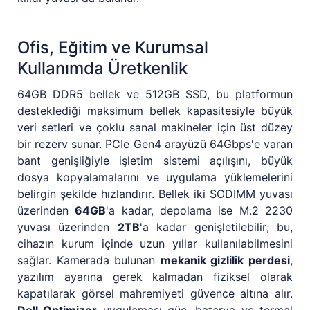
Ofis, Eğitim ve Kurumsal
Kullanımda Üretkenlik
64GB DDR5 bellek ve 512GB SSD, bu platformun
desteklediği maksimum bellek kapasitesiyle büyük
veri setleri ve çoklu sanal makineler için üst düzey
bir rezerv sunar. PCIe Gen4 arayüzü 64Gbps'e varan
bant genişliğiyle işletim sistemi açılışını, büyük
dosya kopyalamalarını ve uygulama yüklemelerini
belirgin şekilde hızlandırır. Bellek iki SODIMM yuvası
üzerinden
64GB
'a kadar, depolama ise M.2 2230
yuvası üzerinden
2TB
'a kadar genişletilebilir; bu,
cihazın kurum içinde uzun yıllar kullanılabilmesini
sağlar. Kamerada bulunan
mekanik gizlilik perdesi
,
yazılım ayarına gerek kalmadan fiziksel olarak
kapatılarak görsel mahremiyeti güvence altına alır.
Dell Optimizer
uygulaması güç, batarya ve termal