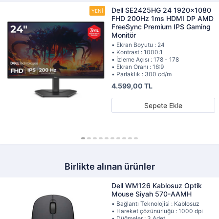
Dell SE2425HG 24 1920x1080
FHD 200Hz 1ms HDMI DP AMD
FreeSync Premium IPS Gaming
Monitör
• Ekran Boyutu : 24
• Kontrast : 1000:1
• İzleme Açısı : 178 - 178
• Ekran Oranı : 16:9
• Parlaklık : 300 cd/m
4.599,00 TL
Sepete Ekle
Birlikte alınan ürünler
Dell WM126 Kablosuz Optik
Mouse Siyah 570-AAMH
• Bağlantı Teknolojisi : Kablosuz
• Hareket çözünürlüğü : 1000 dpi
• Düğmeler : 3 Adet