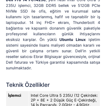
235U işlemci, 32GB DDR5 bellek ve 512GB PCIe
NVMe SSD ile ofis, eğitim ve kurumsal saha
kullanımı için tasarlanmış, hafif ve taşınabilir bir iş
laptopudur. 14 inç FHD+ ekranı, Thunderbolt 4
bağlantısı ve kapsamlı donanım güvenlik paketiyle
profesyonel kullanıcıların günlük ihtiyaçlarını
eksiksiz karşılar. Ön yüklü
Ubuntu Linux
işletim
sistemi sayesinde lisans maliyeti olmadan kararlı ve
güvenli bir çalışma ortamı sunar. Dell'in yetkili
reseller satıcısı Ebrar Bilgisayar güvencesiyle, orijinal
Dell faturası ve Türkiye garantisi kapsamında satışa
sunulmaktadır.
Teknik Özellikler
İşlemci
Intel Core Ultra 5 235U (12 Çekirdek:
2P + 8E + 2 Düşük Güç E-Çekirdeği,
14 İş Parçacığı, 2.0GHz - 4.9GHz,