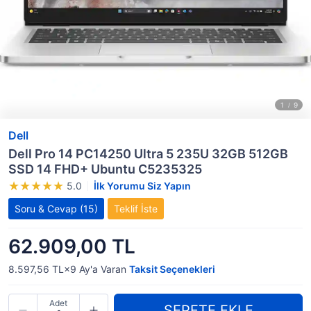
Dell
Dell Pro 14 PC14250 Ultra 5 235U 32GB 512GB
SSD 14 FHD+ Ubuntu C5235325
5.0
İlk Yorumu Siz Yapın
Soru & Cevap
(15)
Teklif İste
62.909,00 TL
8.597,56 TL×9
Ay'a Varan
Taksit Seçenekleri
Adet