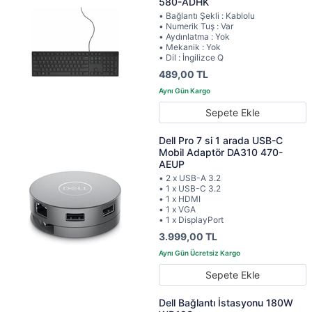
580-ADHK
• Bağlantı Şekli : Kablolu
• Numerik Tuş : Var
• Aydınlatma : Yok
• Mekanik : Yok
• Dil : İngilizce Q
489,00 TL
Sepete Ekle
Dell Pro 7 si 1 arada USB-C
Mobil Adaptör DA310 470-
AEUP
• 2 x USB-A 3.2
• 1 x USB-C 3.2
• 1 x HDMI
• 1 x VGA
• 1 x DisplayPort
3.999,00 TL
Sepete Ekle
Dell Bağlantı İstasyonu 180W