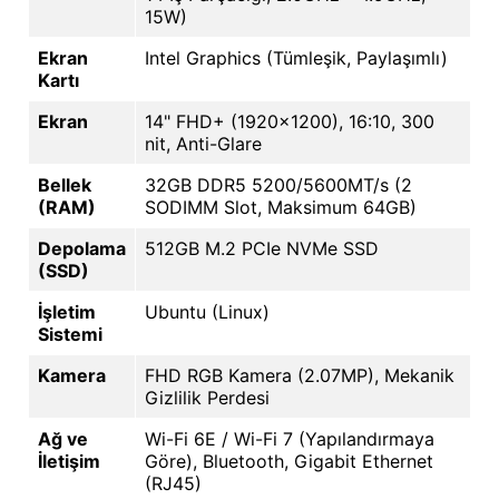
15W)
Ekran
Intel Graphics (Tümleşik, Paylaşımlı)
Kartı
Ekran
14" FHD+ (1920x1200), 16:10, 300
nit, Anti-Glare
Bellek
32GB DDR5 5200/5600MT/s (2
(RAM)
SODIMM Slot, Maksimum 64GB)
Depolama
512GB M.2 PCIe NVMe SSD
(SSD)
İşletim
Ubuntu (Linux)
Sistemi
Kamera
FHD RGB Kamera (2.07MP), Mekanik
Gizlilik Perdesi
Ağ ve
Wi-Fi 6E / Wi-Fi 7 (Yapılandırmaya
İletişim
Göre), Bluetooth, Gigabit Ethernet
(RJ45)