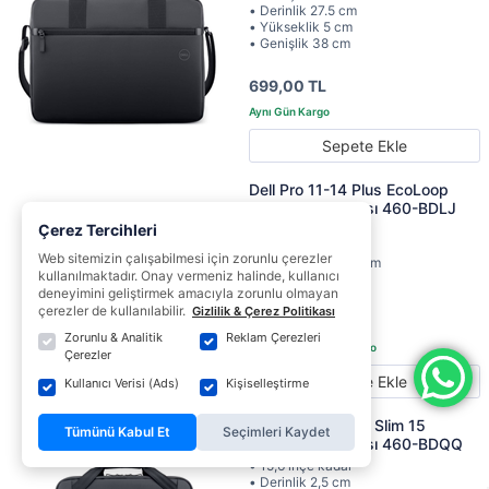
• Derinlik 27.5 cm
• Yükseklik 5 cm
• Genişlik 38 cm
699,00 TL
Sepete Ekle
Dell Pro 11-14 Plus EcoLoop
Notebook Çantası 460-BDLJ
Çerez Tercihleri
• 14 inçe kadar
• Derinlik 3 cm
Web sitemizin çalışabilmesi için zorunlu çerezler
• Yükseklik 24.50 cm
kullanılmaktadır. Onay vermeniz halinde, kullanıcı
• Genişlik 35 cm
deneyimini geliştirmek amacıyla zorunlu olmayan
çerezler de kullanılabilir.
Gizlilik & Çerez Politikası
1.519,00 TL
Zorunlu & Analitik
Reklam Çerezleri
Çerezler
Sepete Ekle
Kullanıcı Verisi (Ads)
Kişiselleştirme
Dell EcoLoop Pro Slim 15
Tümünü Kabul Et
Seçimleri Kaydet
Notebook Çantası 460-BDQQ
• 15,6 inçe kadar
• Derinlik 2,5 cm