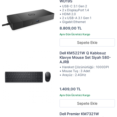
WD19S
• USB-C 3.1 Gen 2
• 2 x DisplayPort 1.4
• HDMI 2.0
• 2 x USB-A 3.1 Gen 1
• Gigabit Ethernet
8.809,00 TL
Sepete Ekle
Dell KM5221W Q Kablosuz
Klavye Mouse Set Siyah 580-
AJRB
• Hareket Çözünürlüğü : 1000DPI
• Mouse Tuş : 3 Adet
• Arayüz : 2.4GHz
1.409,00 TL
Sepete Ekle
Dell Premier KM7321W