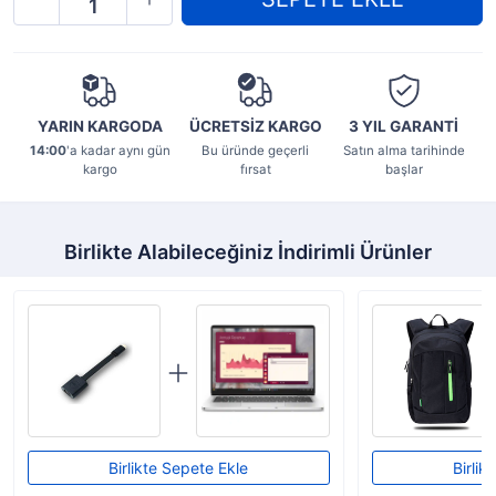
YARIN KARGODA
ÜCRETSİZ KARGO
3 YIL
GARANTİ
14:00
'a kadar aynı gün
Bu üründe geçerli
Satın alma tarihinde
kargo
fırsat
başlar
Birlikte Alabileceğiniz İndirimli Ürünler
Birlikte Sepete Ekle
Birlik