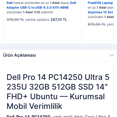
Dell
markalı ürünlerden en az
1 Adet
alana,
Dell
FreeDOS Laptop
ka
Adapter USB-C to USB-A 3.0 470-ABNE
en az
1 Adet
alana,
ürününden
1 Adet %10
indirimli!.
Geçirmez 15 Sırt Ç
ürününden
1 Adet 
319,00 TL
yerine sadece
287,10 TL
879,00 TL
yerin
Ürün Açıklaması
Dell Pro 14 PC14250 Ultra 5
235U 32GB 512GB SSD 14"
FHD+ Ubuntu — Kurumsal
Mobil Verimlilik
Dell Pro 14 PC14250
, yeni nesil Intel Core Ultra 5