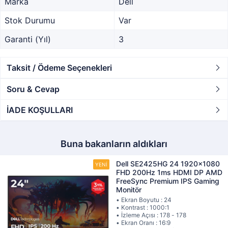
Marka
Dell
Stok Durumu
Var
Garanti (Yıl)
3
Taksit / Ödeme Seçenekleri
Soru & Cevap
İADE KOŞULLARI
Buna bakanların aldıkları
Dell SE2425HG 24 1920x1080
FHD 200Hz 1ms HDMI DP AMD
FreeSync Premium IPS Gaming
Monitör
• Ekran Boyutu : 24
• Kontrast : 1000:1
• İzleme Açısı : 178 - 178
• Ekran Oranı : 16:9