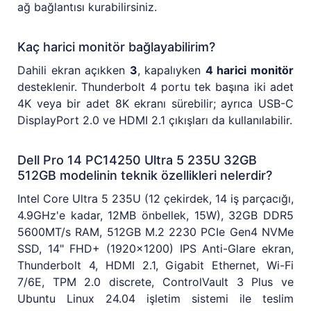
ağ bağlantısı kurabilirsiniz.
Kaç harici monitör bağlayabilirim?
Dahili ekran açıkken
3
, kapalıyken
4 harici monitör
desteklenir. Thunderbolt 4 portu tek başına iki adet
4K veya bir adet 8K ekranı sürebilir; ayrıca USB-C
DisplayPort 2.0 ve HDMI 2.1 çıkışları da kullanılabilir.
Dell Pro 14 PC14250 Ultra 5 235U 32GB
512GB modelinin teknik özellikleri nelerdir?
Intel Core Ultra 5 235U (12 çekirdek, 14 iş parçacığı,
4.9GHz'e kadar, 12MB önbellek, 15W), 32GB DDR5
5600MT/s RAM, 512GB M.2 2230 PCIe Gen4 NVMe
SSD, 14" FHD+ (1920x1200) IPS Anti-Glare ekran,
Thunderbolt 4, HDMI 2.1, Gigabit Ethernet, Wi-Fi
7/6E, TPM 2.0 discrete, ControlVault 3 Plus ve
Ubuntu Linux 24.04 işletim sistemi ile teslim