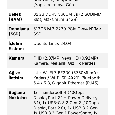
(Yapılandırmaya Göre)
Bellek
32GB DDR5 5600MT/s (2 SODIMM
(RAM)
Slot, Maksimum 64GB)
Depolama
512GB M.2 2230 PCIe Gen4 NVMe
(SSD)
SSD
İşletim
Ubuntu Linux 24.04
Sistemi
Kamera
FHD (2.07MP) veya HD (0.92MP)
Kamera, Mekanik Gizlilik Perdesi
Ağ ve
Intel Wi-Fi 7 BE200 (5760Mbps'e
İletişim
Kadar) / Wi-Fi 6E AX211, Bluetooth
5.4 / 5.3, Gigabit Ethernet (RJ45)
Bağlantı
1x Thunderbolt 4 (40Gbps,
Noktaları
DisplayPort 2.1 + Power Delivery
3.1), 1x USB-C 3.2 Gen 2 (10Gbps,
DisplayPort 2.0), 1x USB 3.2 Gen 1,
1x USB 3.2 Gen 1 PowerShare, 1x