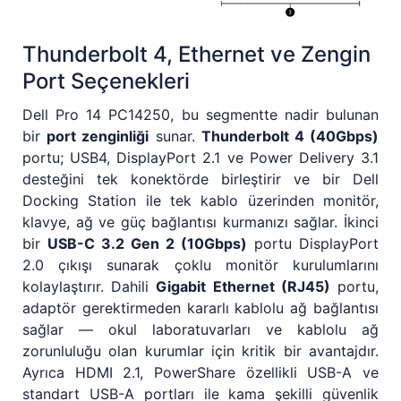
Thunderbolt 4, Ethernet ve Zengin
Port Seçenekleri
Dell Pro 14 PC14250, bu segmentte nadir bulunan
bir
port zenginliği
sunar.
Thunderbolt 4 (40Gbps)
portu; USB4, DisplayPort 2.1 ve Power Delivery 3.1
desteğini tek konektörde birleştirir ve bir Dell
Docking Station ile tek kablo üzerinden monitör,
klavye, ağ ve güç bağlantısı kurmanızı sağlar. İkinci
bir
USB-C 3.2 Gen 2 (10Gbps)
portu DisplayPort
2.0 çıkışı sunarak çoklu monitör kurulumlarını
kolaylaştırır. Dahili
Gigabit Ethernet (RJ45)
portu,
adaptör gerektirmeden kararlı kablolu ağ bağlantısı
sağlar — okul laboratuvarları ve kablolu ağ
zorunluluğu olan kurumlar için kritik bir avantajdır.
Ayrıca HDMI 2.1, PowerShare özellikli USB-A ve
standart USB-A portları ile kama şekilli güvenlik