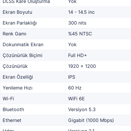
DLSS Kare Oluşturma
Yok
Ekran Boyutu
14 - 14.5 inc
Ekran Parlaklığı
300 nits
Renk Gamı
%45 NTSC
Dokunmatik Ekran
Yok
Çözünürlük Biçimi
Full HD+
Çözünürlük
1920 x 1200
Ekran Özelliği
IPS
Yenileme Hızı
60 Hz
Wi-Fi
WiFi 6E
Bluetooth
Versiyon 5.3
Ethernet
Gigabit (1000 Mbps)
Hdmı
Versiyon 2.1