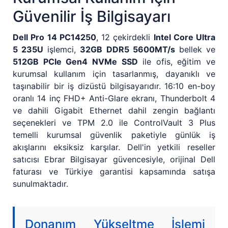
Güvenilir İş Bilgisayarı
Dell Pro 14 PC14250
, 12 çekirdekli
Intel Core Ultra
5 235U
işlemci,
32GB DDR5 5600MT/s
bellek ve
512GB PCIe Gen4 NVMe SSD
ile ofis, eğitim ve
kurumsal kullanım için tasarlanmış, dayanıklı ve
taşınabilir bir iş dizüstü bilgisayarıdır. 16:10 en-boy
oranlı 14 inç FHD+ Anti-Glare ekranı, Thunderbolt 4
ve dahili Gigabit Ethernet dahil zengin bağlantı
seçenekleri ve TPM 2.0 ile ControlVault 3 Plus
temelli kurumsal güvenlik paketiyle günlük iş
akışlarını eksiksiz karşılar. Dell'in yetkili reseller
satıcısı Ebrar Bilgisayar güvencesiyle, orijinal Dell
faturası ve Türkiye garantisi kapsamında satışa
sunulmaktadır.
Donanım Yükseltme İşlemi