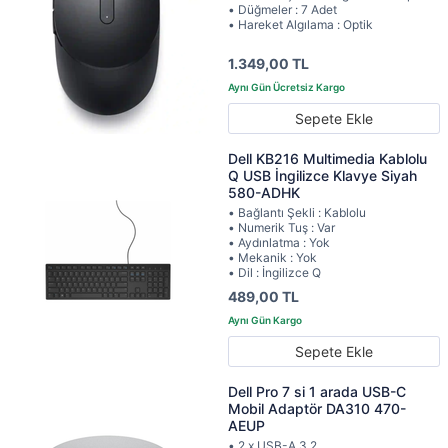
• Düğmeler : 7 Adet
• Hareket Algılama : Optik
1.349,00 TL
Sepete Ekle
Dell KB216 Multimedia Kablolu
Q USB İngilizce Klavye Siyah
580-ADHK
• Bağlantı Şekli : Kablolu
• Numerik Tuş : Var
• Aydınlatma : Yok
• Mekanik : Yok
• Dil : İngilizce Q
489,00 TL
Sepete Ekle
Dell Pro 7 si 1 arada USB-C
Mobil Adaptör DA310 470-
AEUP
• 2 x USB-A 3.2