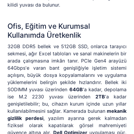
kilidi yuvası da bulunur.
Ofis, Eğitim ve Kurumsal
Kullanımda Üretkenlik
32GB DDR5 bellek ve 512GB SSD, onlarca tarayıcı
sekmesi, ağır Excel tabloları ve sanal makinelerin bir
arada çalışmasına imkân tanır. PCIe Gen4 arayüzü
64Gbps'e varan bant genişliğiyle işletim sistemi
açılışını, büyük dosya kopyalamalarını ve uygulama
yüklemelerini belirgin şekilde hızlandırır. Bellek iki
SODIMM yuvası üzerinden
64GB
'a kadar, depolama
ise M.2 2230 yuvası üzerinden
2TB
'a kadar
genişletilebilir; bu, cihazın kurum içinde uzun yıllar
kullanılabilmesini sağlar. Kamerada bulunan
mekanik
gizlilik perdesi
, yazılım ayarına gerek kalmadan
fiziksel olarak kapatılarak görsel mahremiyeti
güvence altına alır.
Dell Optimizer
uygulaması güç,