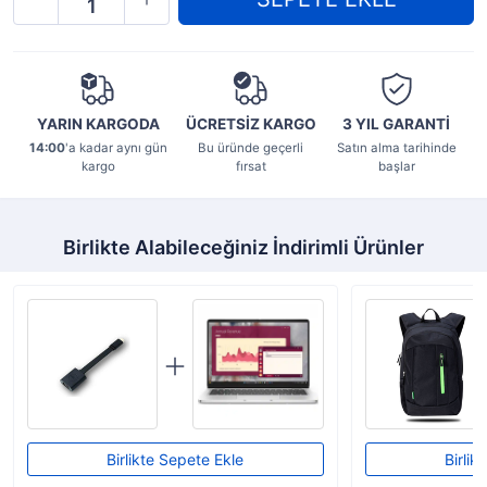
YARIN KARGODA
ÜCRETSİZ KARGO
3 YIL
GARANTİ
14:00
'a kadar aynı gün
Bu üründe geçerli
Satın alma tarihinde
kargo
fırsat
başlar
Birlikte Alabileceğiniz İndirimli Ürünler
Birlikte Sepete Ekle
Birlik