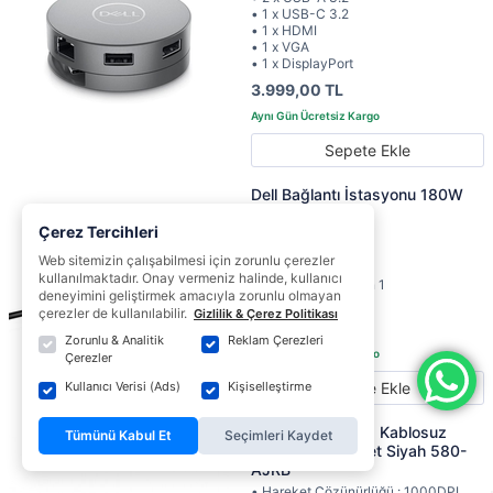
• 1 x USB-C 3.2
• 1 x HDMI
• 1 x VGA
• 1 x DisplayPort
3.999,00 TL
Sepete Ekle
Dell Bağlantı İstasyonu 180W
WD19S
Çerez Tercihleri
• USB-C 3.1 Gen 2
• 2 x DisplayPort 1.4
Web sitemizin çalışabilmesi için zorunlu çerezler
• HDMI 2.0
kullanılmaktadır. Onay vermeniz halinde, kullanıcı
• 2 x USB-A 3.1 Gen 1
deneyimini geliştirmek amacıyla zorunlu olmayan
• Gigabit Ethernet
çerezler de kullanılabilir.
Gizlilik & Çerez Politikası
8.809,00 TL
Zorunlu & Analitik
Reklam Çerezleri
Çerezler
Sepete Ekle
Kullanıcı Verisi (Ads)
Kişiselleştirme
Dell KM5221W Q Kablosuz
Tümünü Kabul Et
Seçimleri Kaydet
Klavye Mouse Set Siyah 580-
AJRB
• Hareket Çözünürlüğü : 1000DPI