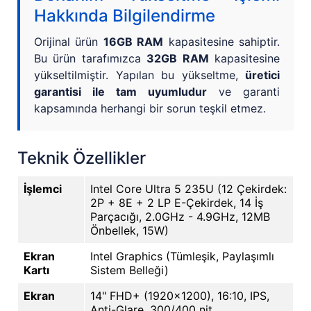
Hakkında Bilgilendirme
Orijinal ürün
16GB RAM
kapasitesine sahiptir.
Bu ürün tarafımızca
32GB RAM
kapasitesine
yükseltilmiştir. Yapılan bu yükseltme,
üretici
garantisi ile tam uyumludur
ve garanti
kapsamında herhangi bir sorun teşkil etmez.
Teknik Özellikler
İşlemci
Intel Core Ultra 5 235U (12 Çekirdek:
2P + 8E + 2 LP E-Çekirdek, 14 İş
Parçacığı, 2.0GHz - 4.9GHz, 12MB
Önbellek, 15W)
Ekran
Intel Graphics (Tümleşik, Paylaşımlı
Kartı
Sistem Belleği)
Ekran
14" FHD+ (1920x1200), 16:10, IPS,
Anti-Glare, 300/400 nit