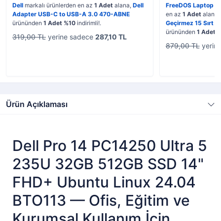
Dell
markalı ürünlerden en az
1 Adet
alana,
Dell
FreeDOS Laptop
ka
Adapter USB-C to USB-A 3.0 470-ABNE
en az
1 Adet
alana,
ürününden
1 Adet %10
indirimli!.
Geçirmez 15 Sırt Ç
ürününden
1 Adet 
319,00 TL
yerine sadece
287,10 TL
879,00 TL
yerin
Ürün Açıklaması
Dell Pro 14 PC14250 Ultra 5
235U 32GB 512GB SSD 14"
FHD+ Ubuntu Linux 24.04
BTO113 — Ofis, Eğitim ve
Kurumsal Kullanım İçin