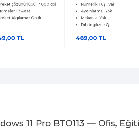
reket çözünürlüğü : 4000 dpi
Numerik Tuş : Var
ğmeler : 7 Adet
Aydınlatma : Yok
reket Algılama : Optik
Mekanik : Yok
Dil : İngilizce Q
49,00 TL
489,00 TL
dows 11 Pro BTO113 — Ofis, Eği