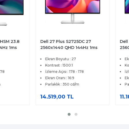
5HSM 23.8
Dell 27 Plus S2725DC 27
Dell
4Hz 1ms
2560x1440 QHD 144Hz 1ms
256
 Pivot
HDMI DP Type-C FreeSync
IPS
Ekran Boyutu : 27
Ek
tör
Pivot Premium IPS Monitör
Prem
Kontrast : 1500:1
Ko
178
İzleme Açısı : 178 - 178
İz
Ekran Oranı : 16:9
Ek
m
Parlaklık : 350 cd/m
Pa
14.519,00 TL
11.