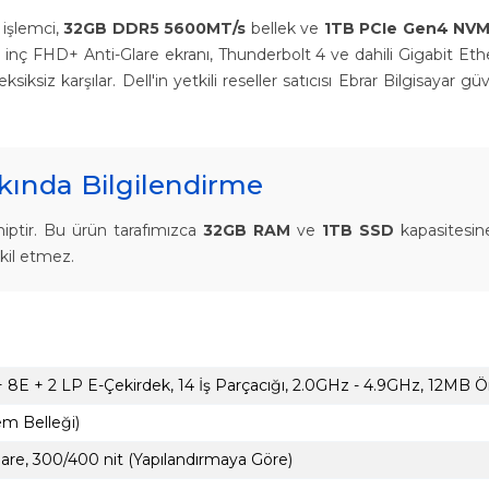
işlemci,
32GB DDR5 5600MT/s
bellek ve
1TB PCIe Gen4 NV
nlı 14 inç FHD+ Anti-Glare ekranı, Thunderbolt 4 ve dahili Gigabit 
siksiz karşılar. Dell'in yetkili reseller satıcısı Ebrar Bilgisayar g
ında Bilgilendirme
iptir. Bu ürün tarafımızca
32GB RAM
ve
1TB SSD
kapasitesine
kil etmez.
 + 8E + 2 LP E-Çekirdek, 14 İş Parçacığı, 2.0GHz - 4.9GHz, 12MB Ö
em Belleği)
lare, 300/400 nit (Yapılandırmaya Göre)