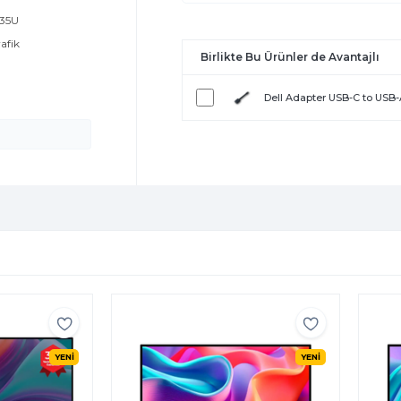
235U
rafik
Birlikte Bu Ürünler de Avantajlı
Dell Adapter USB-C to USB
YENİ
YENİ