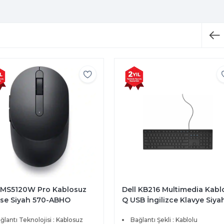
l MS5120W Pro Kablosuz
Dell KB216 Multimedia Kabl
se Siyah 570-ABHO
Q USB İngilizce Klavye Siya
580-ADHK
ğlantı Teknolojisi : Kablosuz
Bağlantı Şekli : Kablolu