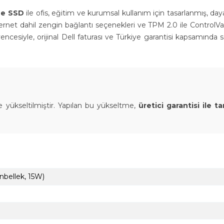
Me SSD
ile ofis, eğitim ve kurumsal kullanım için tasarlanmış, daya
Ethernet dahil zengin bağlantı seçenekleri ve TPM 2.0 ile ControlVa
üvencesiyle, orijinal Dell faturası ve Türkiye garantisi kapsamında s
 yükseltilmiştir. Yapılan bu yükseltme,
üretici garantisi ile t
nbellek, 15W)