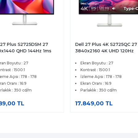
 27 Plus S2725DSM 27
Dell 27 Plus 4K S2725QC 27
0x1440 QHD 144Hz 1ms
3840x2160 4K UHD 120Hz
 HDMI DP FreeSync
4ms HDMI Type-C FreeSyn
ran Boyutu : 27
Ekran Boyutu : 27
ium IPS Pivot Monitor
Premium IPS Monitör
ntrast : 1500:1
Kontrast : 1500:1
leme Açısı : 178 - 178
İzleme Açısı : 178 - 178
ran Oranı : 16:9
Ekran Oranı : 16:9
rlaklık : 350 cd/m
Parlaklık : 350 cd/m
189,00 TL
17.849,00 TL