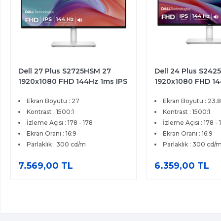
Dell 27 Plus S2725HSM 27
Dell 24 Plus S242
1920x1080 FHD 144Hz 1ms IPS
1920x1080 FHD 14
HDMI FreeSync Premium IPS
HDMI IPS FreeSync
Ekran Boyutu : 27
Ekran Boyutu : 23.8
Pivot Monitor
Profesyonel Moni
Kontrast : 1500:1
Kontrast : 1500:1
İzleme Açısı : 178 - 178
İzleme Açısı : 178 - 
Ekran Oranı : 16:9
Ekran Oranı : 16:9
Parlaklık : 300 cd/m
Parlaklık : 300 cd/
7.569,00 TL
6.359,00 TL