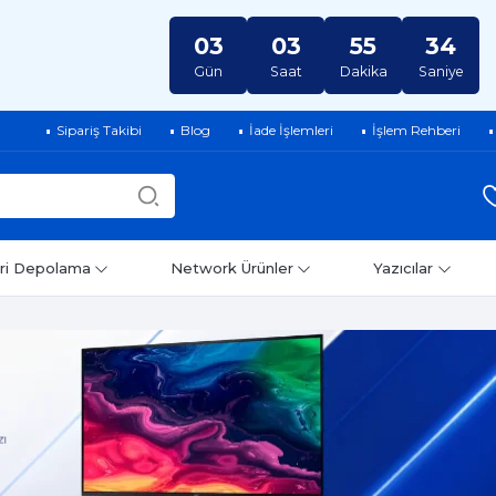
03
03
55
33
Gün
Saat
Dakika
Saniye
Sipariş Takibi
Blog
İade İşlemleri
İşlem Rehberi
ri Depolama
Network Ürünler
Yazıcılar