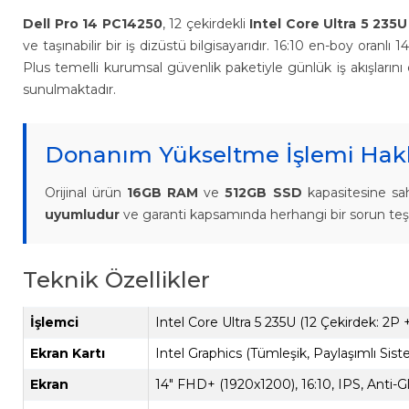
Dell Pro 14 PC14250
, 12 çekirdekli
Intel Core Ultra 5 235U
ve taşınabilir bir iş dizüstü bilgisayarıdır. 16:10 en-boy ora
Plus temelli kurumsal güvenlik paketiyle günlük iş akışlarını ek
sunulmaktadır.
Donanım Yükseltme İşlemi Hakk
Orijinal ürün
16GB RAM
ve
512GB SSD
kapasitesine sah
uyumludur
ve garanti kapsamında herhangi bir sorun teş
Teknik Özellikler
İşlemci
Intel Core Ultra 5 235U (12 Çekirdek: 2P
Ekran Kartı
Intel Graphics (Tümleşik, Paylaşımlı Sist
Ekran
14" FHD+ (1920x1200), 16:10, IPS, Anti-G