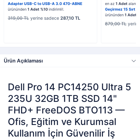
Adapter USB-C to USB-A 3.0 470-ABNE
en az
1 Adet
alana,
ürününden
1 Adet %10
indirimli!.
Geçirmez 15 Sırt Ç
ürününden
1 Adet 
319,00 TL
yerine sadece
287,10 TL
879,00 TL
yerin
Ürün Açıklaması
Dell Pro 14 PC14250 Ultra 5
235U 32GB 1TB SSD 14"
FHD+ FreeDOS BTO113 —
Ofis, Eğitim ve Kurumsal
Kullanım İçin Güvenilir İş