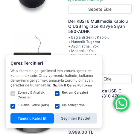
Sepete Ekle
Dell KB216 Multimedia Kablolu
Q USB İngilizce Klavye Siyah
580-ADHK
• Bağlantı Şekli : Kablolu
• Numerik Tuş : Var
• Aydınlatma : Yok
• Mekanik : Yok
• Dil : İngilizce Q
489,00 TL
Çerez Tercihleri
Web sitemizin çalışabilmesi için zorunlu çerezler
kullanılmaktadır. Onay vermeniz halinde, kullanıcı
Sepete Ekle
deneyimini geliştirmek amacıyla zorunlu olmayan
çerezler de kullanılabilir.
Gizlilik & Çerez Politikası
Dell Pro 7 si 1 arada USB-C
Zorunlu & Analitik
Reklam Çerezleri
Mobil Adaptör DA310 470-
Çerezler
AEUP
Kullanıcı Verisi (Ads)
Kişiselleştirme
• 2 x USB-A 3.2
• 1 x USB-C 3.2
• 1 x HDMI
Tümünü Kabul Et
Seçimleri Kaydet
• 1 x VGA
• 1 x DisplayPort
3.999,00 TL