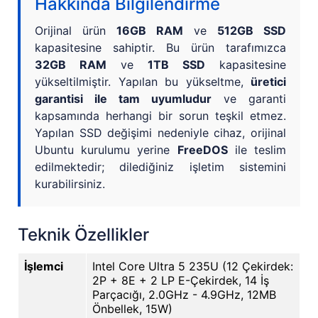
Hakkında Bilgilendirme
Orijinal ürün
16GB RAM
ve
512GB SSD
kapasitesine sahiptir. Bu ürün tarafımızca
32GB RAM
ve
1TB SSD
kapasitesine
yükseltilmiştir. Yapılan bu yükseltme,
üretici
garantisi ile tam uyumludur
ve garanti
kapsamında herhangi bir sorun teşkil etmez.
Yapılan SSD değişimi nedeniyle cihaz, orijinal
Ubuntu kurulumu yerine
FreeDOS
ile teslim
edilmektedir; dilediğiniz işletim sistemini
kurabilirsiniz.
Teknik Özellikler
İşlemci
Intel Core Ultra 5 235U (12 Çekirdek:
2P + 8E + 2 LP E-Çekirdek, 14 İş
Parçacığı, 2.0GHz - 4.9GHz, 12MB
Önbellek, 15W)