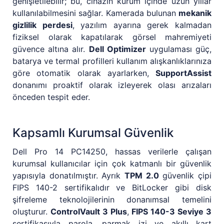
genişletilebilir; bu, cihazın kurum içinde uzun yıllar
kullanılabilmesini sağlar. Kamerada bulunan
mekanik
gizlilik perdesi
, yazılım ayarına gerek kalmadan
fiziksel olarak kapatılarak görsel mahremiyeti
güvence altına alır.
Dell Optimizer
uygulaması güç,
batarya ve termal profilleri kullanım alışkanlıklarınıza
göre otomatik olarak ayarlarken,
SupportAssist
donanımı proaktif olarak izleyerek olası arızaları
önceden tespit eder.
Kapsamlı Kurumsal Güvenlik
Dell Pro 14 PC14250, hassas verilerle çalışan
kurumsal kullanıcılar için çok katmanlı bir güvenlik
yapısıyla donatılmıştır. Ayrık
TPM 2.0
güvenlik çipi
FIPS 140-2 sertifikalıdır ve BitLocker gibi disk
şifreleme teknolojilerinin donanımsal temelini
oluşturur.
ControlVault 3 Plus
,
FIPS 140-3 Seviye 3
sertifikasıyla parola, parmak izi ve akıllı kart