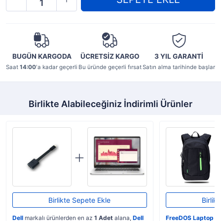
BUGÜN KARGODA
ÜCRETSİZ KARGO
3 YIL
GARANTİ
Saat
14:00
'a kadar geçerli
Bu üründe geçerli fırsat
Satın alma tarihinde başlar
Birlikte Alabileceğiniz İndirimli Ürünler
Birlikte Sepete Ekle
Birlik
Dell
markalı ürünlerden en az
1 Adet
alana,
Dell
FreeDOS Laptop
ka