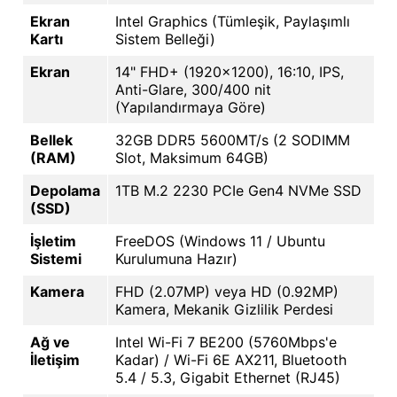
Ekran
Intel Graphics (Tümleşik, Paylaşımlı
Kartı
Sistem Belleği)
Ekran
14" FHD+ (1920x1200), 16:10, IPS,
Anti-Glare, 300/400 nit
(Yapılandırmaya Göre)
Bellek
32GB DDR5 5600MT/s (2 SODIMM
(RAM)
Slot, Maksimum 64GB)
Depolama
1TB M.2 2230 PCIe Gen4 NVMe SSD
(SSD)
İşletim
FreeDOS (Windows 11 / Ubuntu
Sistemi
Kurulumuna Hazır)
Kamera
FHD (2.07MP) veya HD (0.92MP)
Kamera, Mekanik Gizlilik Perdesi
Ağ ve
Intel Wi-Fi 7 BE200 (5760Mbps'e
İletişim
Kadar) / Wi-Fi 6E AX211, Bluetooth
5.4 / 5.3, Gigabit Ethernet (RJ45)