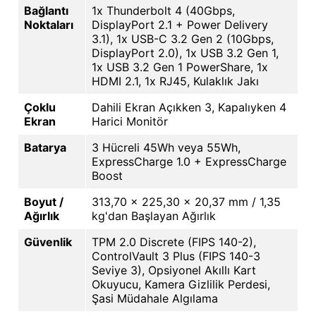
Bağlantı
1x Thunderbolt 4 (40Gbps,
Noktaları
DisplayPort 2.1 + Power Delivery
3.1), 1x USB-C 3.2 Gen 2 (10Gbps,
DisplayPort 2.0), 1x USB 3.2 Gen 1,
1x USB 3.2 Gen 1 PowerShare, 1x
HDMI 2.1, 1x RJ45, Kulaklık Jakı
Çoklu
Dahili Ekran Açıkken 3, Kapalıyken 4
Ekran
Harici Monitör
Batarya
3 Hücreli 45Wh veya 55Wh,
ExpressCharge 1.0 + ExpressCharge
Boost
Boyut /
313,70 x 225,30 x 20,37 mm / 1,35
Ağırlık
kg'dan Başlayan Ağırlık
Güvenlik
TPM 2.0 Discrete (FIPS 140-2),
ControlVault 3 Plus (FIPS 140-3
Seviye 3), Opsiyonel Akıllı Kart
Okuyucu, Kamera Gizlilik Perdesi,
Şasi Müdahale Algılama