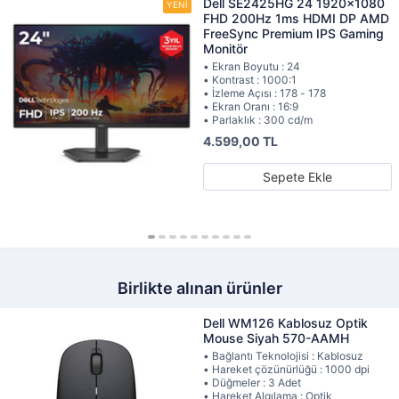
Dell SE2425HG 24 1920x1080
FHD 200Hz 1ms HDMI DP AMD
FreeSync Premium IPS Gaming
Monitör
• Ekran Boyutu : 24
• Kontrast : 1000:1
• İzleme Açısı : 178 - 178
• Ekran Oranı : 16:9
• Parlaklık : 300 cd/m
4.599,00 TL
Sepete Ekle
Birlikte alınan ürünler
Dell WM126 Kablosuz Optik
Mouse Siyah 570-AAMH
• Bağlantı Teknolojisi : Kablosuz
• Hareket çözünürlüğü : 1000 dpi
• Düğmeler : 3 Adet
• Hareket Algılama : Optik