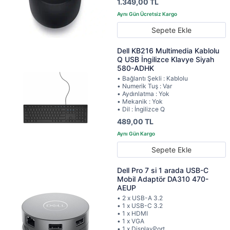
1.349,00 TL
Sepete Ekle
Dell KB216 Multimedia Kablolu
Q USB İngilizce Klavye Siyah
580-ADHK
• Bağlantı Şekli : Kablolu
• Numerik Tuş : Var
• Aydınlatma : Yok
• Mekanik : Yok
• Dil : İngilizce Q
489,00 TL
Sepete Ekle
Dell Pro 7 si 1 arada USB-C
Mobil Adaptör DA310 470-
AEUP
• 2 x USB-A 3.2
• 1 x USB-C 3.2
• 1 x HDMI
• 1 x VGA
• 1 x DisplayPort