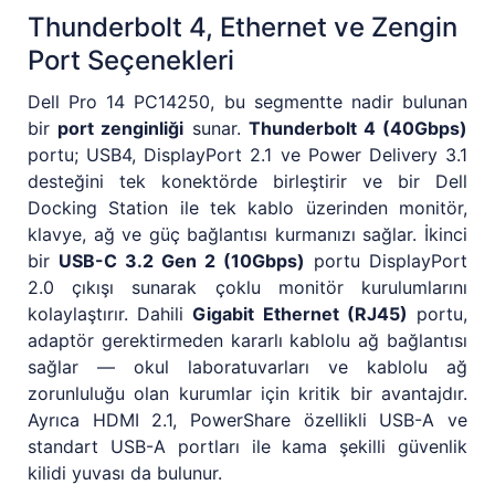
Thunderbolt 4, Ethernet ve Zengin
Port Seçenekleri
Dell Pro 14 PC14250, bu segmentte nadir bulunan
bir
port zenginliği
sunar.
Thunderbolt 4 (40Gbps)
portu; USB4, DisplayPort 2.1 ve Power Delivery 3.1
desteğini tek konektörde birleştirir ve bir Dell
Docking Station ile tek kablo üzerinden monitör,
klavye, ağ ve güç bağlantısı kurmanızı sağlar. İkinci
bir
USB-C 3.2 Gen 2 (10Gbps)
portu DisplayPort
2.0 çıkışı sunarak çoklu monitör kurulumlarını
kolaylaştırır. Dahili
Gigabit Ethernet (RJ45)
portu,
adaptör gerektirmeden kararlı kablolu ağ bağlantısı
sağlar — okul laboratuvarları ve kablolu ağ
zorunluluğu olan kurumlar için kritik bir avantajdır.
Ayrıca HDMI 2.1, PowerShare özellikli USB-A ve
standart USB-A portları ile kama şekilli güvenlik
kilidi yuvası da bulunur.