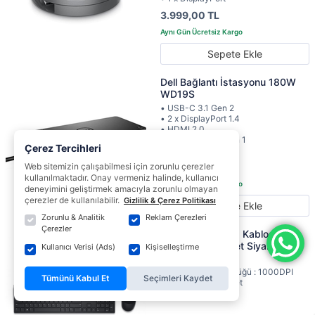
3.999,00 TL
Sepete Ekle
Dell Bağlantı İstasyonu 180W
WD19S
• USB-C 3.1 Gen 2
• 2 x DisplayPort 1.4
• HDMI 2.0
• 2 x USB-A 3.1 Gen 1
Çerez Tercihleri
• Gigabit Ethernet
8.809,00 TL
Web sitemizin çalışabilmesi için zorunlu çerezler
kullanılmaktadır. Onay vermeniz halinde, kullanıcı
deneyimini geliştirmek amacıyla zorunlu olmayan
çerezler de kullanılabilir.
Gizlilik & Çerez Politikası
Sepete Ekle
Zorunlu & Analitik
Reklam Çerezleri
Çerezler
Dell KM5221W Q Kablosuz
Klavye Mouse Set Siyah 580-
Kullanıcı Verisi (Ads)
Kişiselleştirme
AJRB
• Hareket Çözünürlüğü : 1000DPI
Tümünü Kabul Et
Seçimleri Kaydet
• Mouse Tuş : 3 Adet
• Arayüz : 2.4GHz