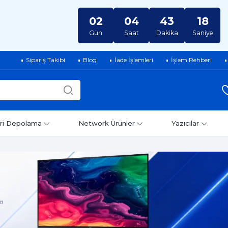
02
04
43
17
Gün
Saat
Dakika
Saniye
Sipariş Takibi
Blog
İade İşlemleri
İşlem Rehberi
ri Depolama
Network Ürünler
Yazıcılar