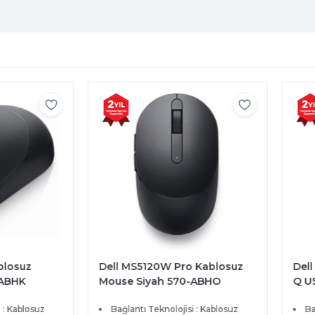
blosuz
Dell MS5120W Pro Kablosuz
Dell
-ABHK
Mouse Siyah 570-ABHO
Q US
580
 : Kablosuz
Bağlantı Teknolojisi : Kablosuz
Ba