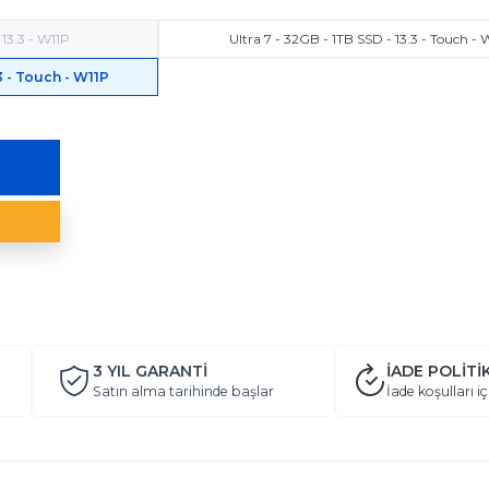
 13.3 - W11P
Ultra 7 - 32GB - 1TB SSD - 13.3 - Touch - 
3 - Touch - W11P
3 YIL
GARANTİ
İADE POLİTİ
Satın alma tarihinde başlar
İade koşulları iç