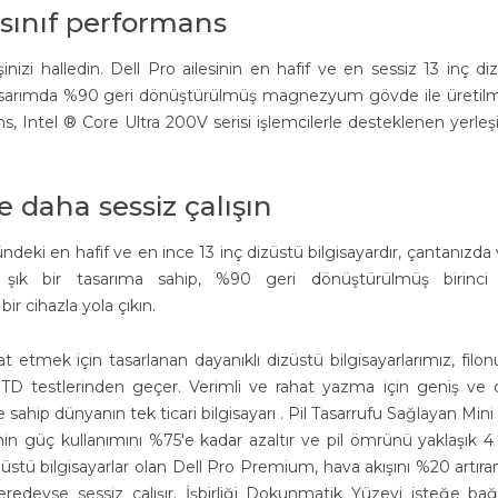
 sınıf performans
izi halledin. Dell Pro ailesinin en hafif ve en sessiz 13 inç di
ir tasarımda %90 geri dönüştürülmüş magnezyum gövde ile üretilmi
, Intel ® Core Ultra 200V serisi işlemcilerle desteklenen yerleşi
e daha sessiz çalışın
deki en hafif ve en ince 13 inç dizüstü bilgisayardır, çantanızda
 şık bir tasarıma sahip, %90 geri dönüştürülmüş birinci s
r cihazla yola çıkın.
t etmek için tasarlanan dayanıklı dizüstü bilgisayarlarımız, filo
L-STD testlerinden geçer. Verimli ve rahat yazma için geniş ve 
e sahip dünyanın tek ticari bilgisayarı . Pil Tasarrufu Sağlayan Min
nin güç kullanımını %75'e kadar azaltır ve pil ömrünü yaklaşık 4
izüstü bilgisayarlar olan Dell Pro Premium, hava akışını %20 artıran
edeyse sessiz çalışır. İşbirliği Dokunmatik Yüzeyi isteğe bağl