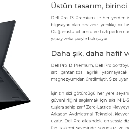
Üstün tasarım, birinci
Dell Pro 13 Premium ile her yerden işin
bilgisayarı olan cihazınız, yenilikçi b
Olağanüstü pil ömrü ve hızlı performans
yapay zeka çipiyle buluşuyor.
Daha şık, daha hafif v
Dell Pro 13 Premium, Dell Pro portföyün
sırt çantanızda ağırlık yapmayacak
magnezyumdan üretilmiştir. Size uyan bi
İşinizin sizi götürdüğü her yere seyaha
güvenilirliğini sağlamak için sıkı MI
tuşlara sahip zarif Zero-Lattice Klavyey
Arkadan Aydınlatmalı Teknoloji, klavye
uzatır. Dell Pro ailesindeki en sessiz d
fan sistemi sayesinde sorunsuz ve ner