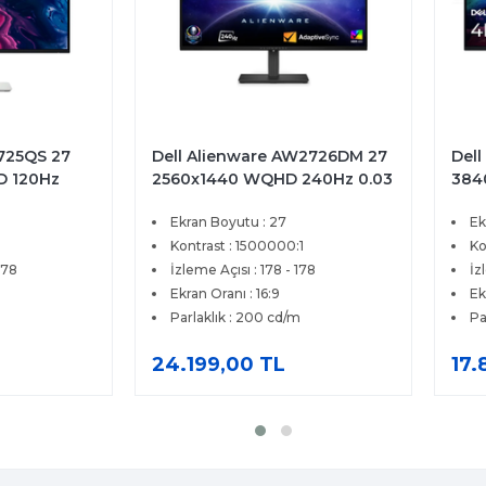
2725QS 27
Dell Alienware AW2726DM 27
Dell
D 120Hz
2560x1440 WQHD 240Hz 0.03
384
eSync
ms HDMI DP Adaptive Sync
4ms
Ekran Boyutu : 27
Ek
tör
QD-OLED Gaming Monitör
Pre
Kontrast : 1500000:1
Ko
178
İzleme Açısı : 178 - 178
İz
Ekran Oranı : 16:9
Ek
Parlaklık : 200 cd/m
Pa
24.199,00 TL
17.