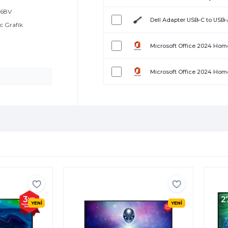
 268V
Dell Adapter USB-C to USB
rc Grafik
Microsoft Office 2024 Home
Microsoft Office 2024 Home
YENİ
YENİ