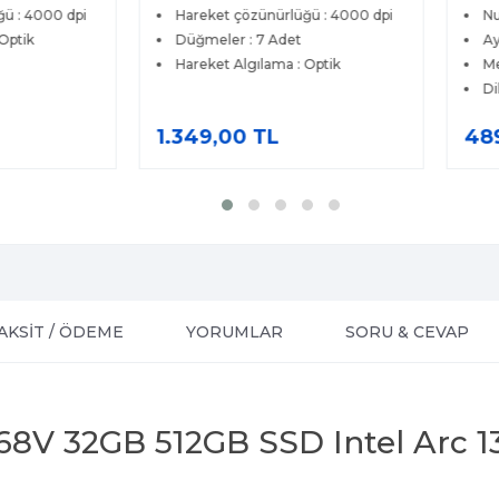
ü : 4000 dpi
Hareket çözünürlüğü : 4000 dpi
Nu
Optik
Düğmeler : 7 Adet
Ay
Hareket Algılama : Optik
Me
Di
1.349,00 TL
48
AKSİT / ÖDEME
YORUMLAR
SORU & CEVAP
268V 32GB 512GB SSD Intel Arc 