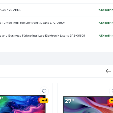
-A 3.0 470-ABNE
%10 indiri
 Türkçe İngilizce Elektronik Lisans EP2-06804
%10 indiri
 and Business Türkçe İngilizce Elektronik Lisans EP2-06609
%10 indiri
YENİ
Y