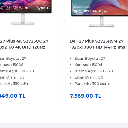
 27 Plus 4K S2725QC 27
Dell 27 Plus S2725HSM 27
0x2160 4K UHD 120Hz
1920x1080 FHD 144Hz 1ms 
 HDMI Type-C FreeSync
HDMI FreeSync Premium IP
ran Boyutu : 27
Ekran Boyutu : 27
mium IPS Monitör
Pivot Monitor
ntrast : 1500:1
Kontrast : 1500:1
leme Açısı : 178 - 178
İzleme Açısı : 178 - 178
ran Oranı : 16:9
Ekran Oranı : 16:9
rlaklık : 350 cd/m
Parlaklık : 300 cd/m
849,00 TL
7.569,00 TL