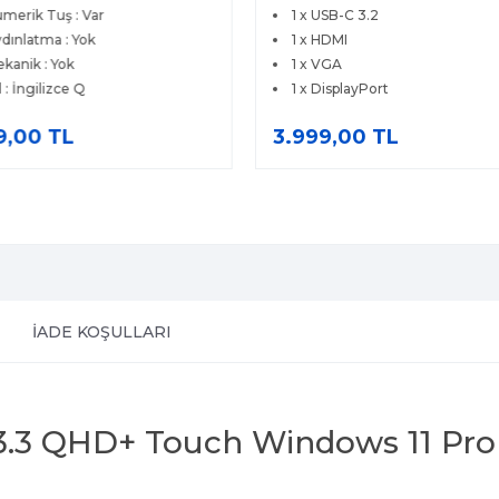
merik Tuş : Var
1 x USB-C 3.2
dınlatma : Yok
1 x HDMI
kanik : Yok
1 x VGA
l : İngilizce Q
1 x DisplayPort
9,00 TL
3.999,00 TL
İADE KOŞULLARI
13.3 QHD+ Touch Windows 11 Pro