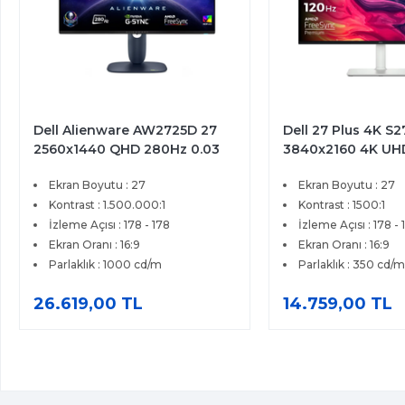
Dell Alienware AW2725D 27
Dell 27 Plus 4K S
2560x1440 QHD 280Hz 0.03
3840x2160 4K UH
ms HDMI DP Type-C True
4ms HDMI DP Fre
Ekran Boyutu : 27
Ekran Boyutu : 27
Black 400 QD-OLED Gaming
Premium IPS Moni
Monitör
Kontrast : 1.500.000:1
Kontrast : 1500:1
İzleme Açısı : 178 - 178
İzleme Açısı : 178 - 
Ekran Oranı : 16:9
Ekran Oranı : 16:9
Parlaklık : 1000 cd/m
Parlaklık : 350 cd/m
26.619,00 TL
14.759,00 TL