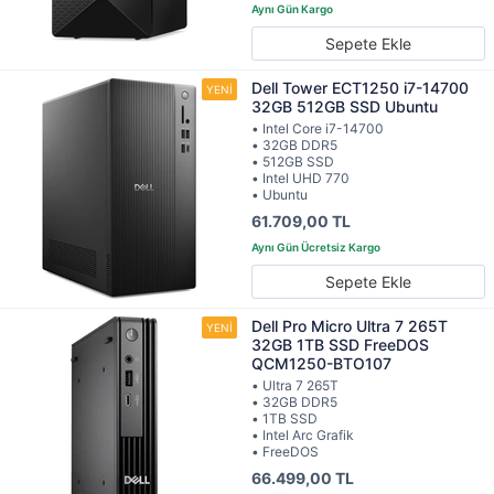
Sepete Ekle
Dell Tower ECT1250 i7-14700
32GB 512GB SSD Ubuntu
• Intel Core i7-14700
• 32GB DDR5
• 512GB SSD
• Intel UHD 770
• Ubuntu
61.709,00 TL
Sepete Ekle
Dell Pro Micro Ultra 7 265T
32GB 1TB SSD FreeDOS
QCM1250-BTO107
• Ultra 7 265T
• 32GB DDR5
• 1TB SSD
• Intel Arc Grafik
• FreeDOS
66.499,00 TL