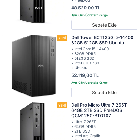
• FreeDOS
48.529,00 TL
Sepete Ekle
Dell Tower ECT1250 i5-14400
32GB 512GB SSD Ubuntu
• Intel Core i5-14400
• 32GB DDR5
• 512GB SSD
• Intel UHD 730
• Ubuntu
52.119,00 TL
Sepete Ekle
Dell Pro Micro Ultra 7 265T
64GB 2TB SSD FreeDOS
QCM1250-BTO107
• Ultra 7 265T
• 64GB DDR5
• 2TB SSD
• Intel Arc Grafik