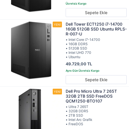
Sepete Ekle
Dell Tower ECT1250 i7-14700
16GB 512GB SSD Ubuntu RPLS-
R-007-U
• Intel Core i7-14700
• 16GB DDR5
• 512GB SSD
• Intel UHD 770
• Ubuntu
49.729,00 TL
Sepete Ekle
Dell Pro Micro Ultra 7 265T
32GB 2TB SSD FreeDOS
QCM1250-BTO107
• Ultra 7 265T
• 32GB DDR5
• 2TB SSD
• Intel Arc Grafik
• FreeDOS