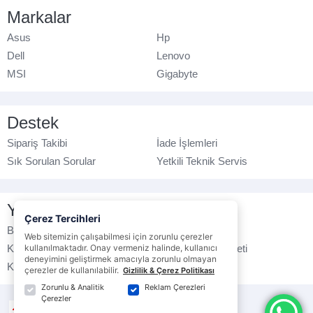
Markalar
Asus
Hp
Dell
Lenovo
MSI
Gigabyte
Destek
Sipariş Takibi
İade İşlemleri
Sık Sorulan Sorular
Yetkili Teknik Servis
Yasal Bilgilendirme
Çerez Tercihleri
Banka Hesap No
Çerez Politikası
Web sitemizin çalışabilmesi için zorunlu çerezler
Kullanım Koşulları
kullanılmaktadır. Onay vermeniz halinde, kullanıcı
Ticari Elektronik İleti
deneyimini geliştirmek amacıyla zorunlu olmayan
K.V.K.K. Politikası
Veri Gizliliği
çerezler de kullanılabilir.
Gizlilik & Çerez Politikası
Zorunlu & Analitik
Reklam Çerezleri
Çerezler