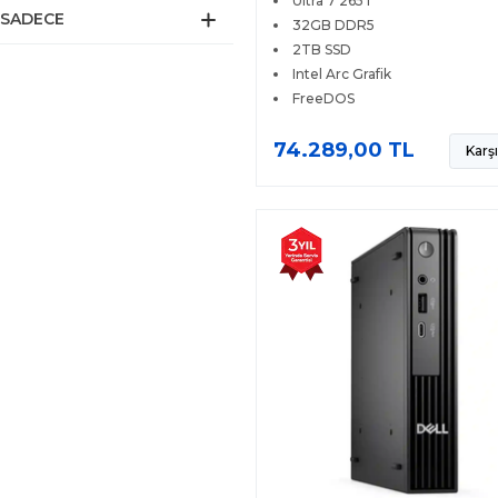
Ultra 7 265T
SADECE
32GB DDR5
2TB SSD
Intel Arc Grafik
FreeDOS
74.289,00 TL
Karşı