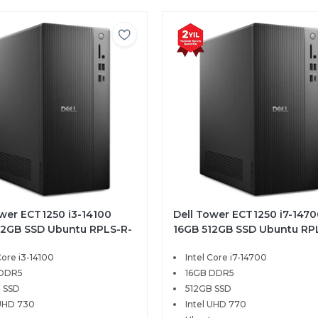
ower ECT1250 i3-14100
Dell Tower ECT1250 i7-1470
12GB SSD Ubuntu RPLS-R-
16GB 512GB SSD Ubuntu RP
007-U
Core i3-14100
Intel Core i7-14700
 DDR5
16GB DDR5
 SSD
512GB SSD
 UHD 730
Intel UHD 770