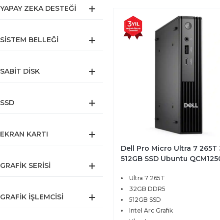
YAPAY ZEKA DESTEĞI
SISTEM BELLEĞI
SABIT DISK
SSD
EKRAN KARTI
Dell Pro Micro Ultra 7 265T
512GB SSD Ubuntu QCM125
GRAFIK SERISI
BTO107
Ultra 7 265T
32GB DDR5
GRAFIK İŞLEMCISI
512GB SSD
Intel Arc Grafik