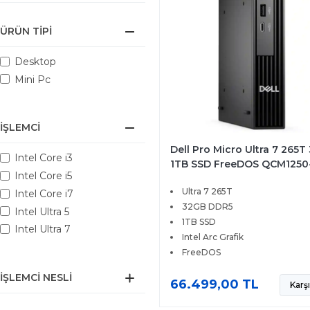
ÜRÜN TIPI
Desktop
Mini Pc
İŞLEMCI
Dell Pro Micro Ultra 7 265T
Intel Core i3
1TB SSD FreeDOS QCM1250
Intel Core i5
BTO107
Ultra 7 265T
Intel Core i7
32GB DDR5
Intel Ultra 5
1TB SSD
Intel Ultra 7
Intel Arc Grafik
FreeDOS
İŞLEMCI NESLI
66.499,00 TL
Karşı