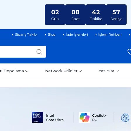
02
08
42
56
Gün
Saat
Dakika
Saniye
Sipariş Takibi
Blog
İade İşlemleri
İşlem Rehberi
ri Depolama
Network Ürünler
Yazıcılar