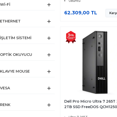
Ubuntu
WI-FI
62.309,00 TL
Karşı
ETHERNET
İŞLETIM SISTEMI
OPTIK OKUYUCU
KLAVYE MOUSE
VESA
Dell Pro Micro Ultra 7 265T
RENK
2TB SSD FreeDOS QCM1250
BTO107