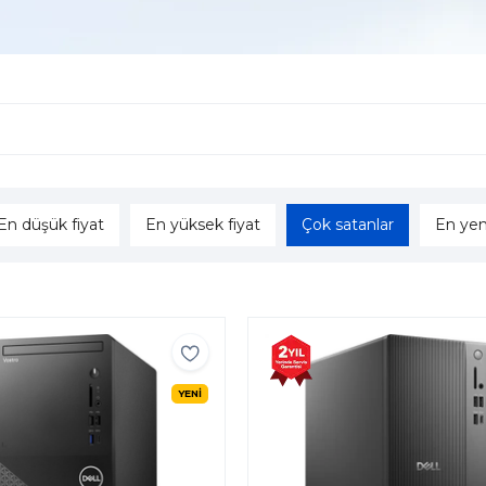
En düşük fiyat
En yüksek fiyat
Çok satanlar
En yen
YENİ