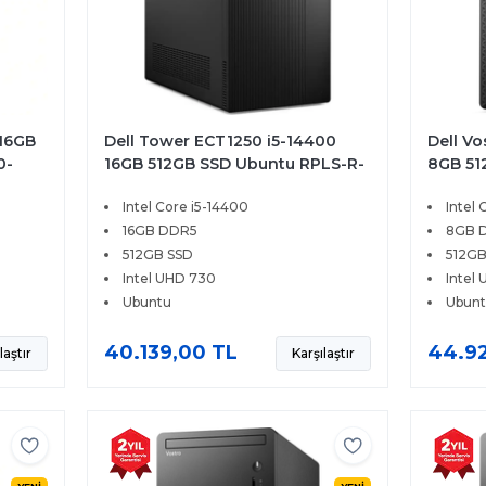
 16GB
Dell Tower ECT1250 i5-14400
Dell V
0-
16GB 512GB SSD Ubuntu RPLS-R-
8GB 51
003-U
N6007
Intel Core i5-14400
Intel 
16GB DDR5
8GB 
512GB SSD
512GB
Intel UHD 730
Intel
Ubuntu
Ubun
40.139,00 TL
44.92
laştır
Karşılaştır