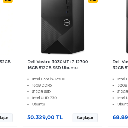
YENİ
YENİ
 32GB
Dell Vostro 3030MT i7-12700
Dell V
-
16GB 512GB SSD Ubuntu
32GB 5
Intel Core i7-12700
Intel 
16GB DDR5
32GB
512GB SSD
512GB
Intel UHD 730
Intel
Ubuntu
Ubun
50.329,00 TL
68.89
laştır
Karşılaştır