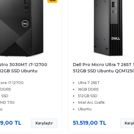
YENİ
ostro 3030MT i7-12700
Dell Pro Micro Ultra 7 265T
12GB SSD Ubuntu
512GB SSD Ubuntu QCM125
BTO107
Core i7-12700
Ultra 7 265T
 DDR5
16GB DDR5
 SSD
512GB SSD
 UHD 730
Intel Arc Grafik
tu
Ubuntu
9,00 TL
51.519,00 TL
Karşılaştır
Karşı