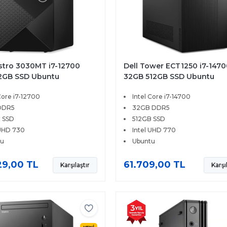
ostro 3030MT i7-12700
Dell Tower ECT1250 i7-1470
2GB SSD Ubuntu
32GB 512GB SSD Ubuntu
VDT3030MTU
Core i7-12700
Intel Core i7-14700
DDR5
32GB DDR5
 SSD
512GB SSD
 UHD 730
Intel UHD 770
tu
Ubuntu
9,00 TL
61.709,00 TL
Karşılaştır
Karşı