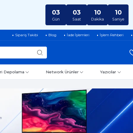
03
03
10
08
Gün
Saat
Dakika
Saniye
Sipariş Takibi
Blog
İade İşlemleri
İşlem Rehberi
ri Depolama
Network Ürünler
Yazıcılar