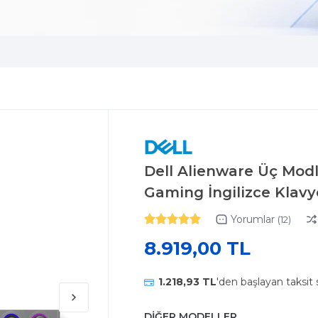
Dell Alienware Üç Mod
Gaming İngilizce Klav
Yorumlar
(12)
8.919,00 TL
1.218,93 TL
'den başlayan taksit 
DİĞER MODELLER