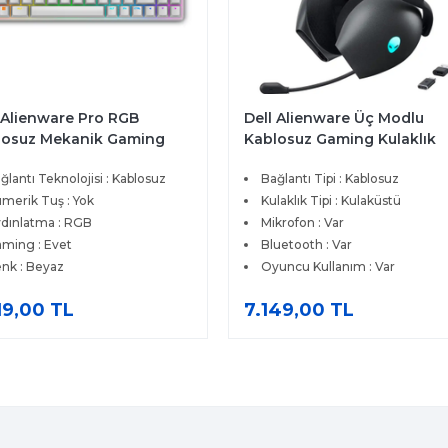
 Alienware Pro RGB
Dell Alienware Üç Modlu
losuz Mekanik Gaming
Kablosuz Gaming Kulaklık
lizce Klavye Beyaz 545-
545-BBFW
ğlantı Teknolojisi : Kablosuz
Bağlantı Tipi : Kablosuz
R
merik Tuş : Yok
Kulaklık Tipi : Kulaküstü
dınlatma : RGB
Mikrofon : Var
ming : Evet
Bluetooth : Var
nk : Beyaz
Oyuncu Kullanım : Var
19,00 TL
7.149,00 TL