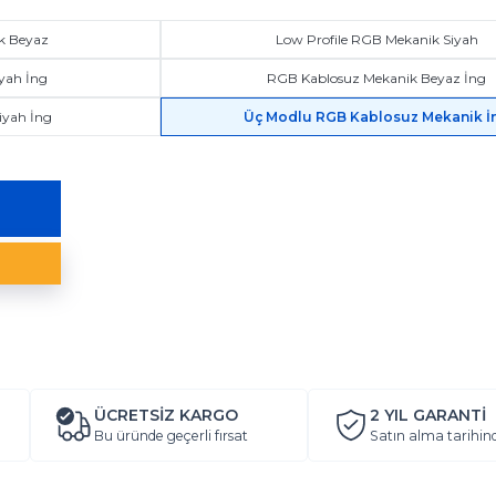
k Beyaz
Low Profile RGB Mekanik Siyah
yah İng
RGB Kablosuz Mekanik Beyaz İng
iyah İng
Üç Modlu RGB Kablosuz Mekanik İ
ÜCRETSİZ KARGO
2 YIL
GARANTİ
Bu üründe geçerli fırsat
Satın alma tarihin