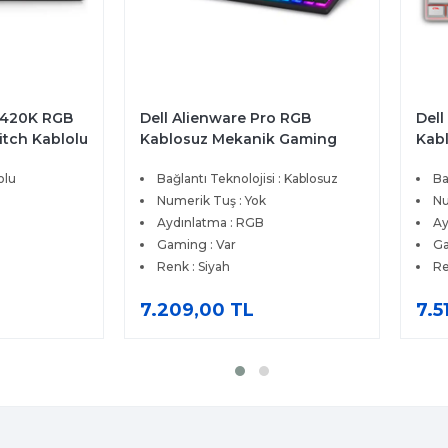
W420K RGB
Dell Alienware Pro RGB
Dell
itch Kablolu
Kablosuz Mekanik Gaming
Kab
e Gaming
İngilizce Klavye Siyah 545-
İngi
olu
Bağlantı Teknolojisi : Kablosuz
Ba
BBFQ
BBF
Numerik Tuş : Yok
Nu
Aydınlatma : RGB
Ay
Gaming : Var
Ga
Renk : Siyah
Re
7.209,00 TL
7.5