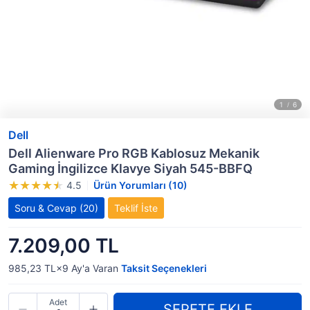
Dell
Dell Alienware Pro RGB Kablosuz Mekanik
Gaming İngilizce Klavye Siyah 545-BBFQ
4.5
Ürün Yorumları (10)
Soru & Cevap
(20)
Teklif İste
7.209,00 TL
985,23 TL×9
Ay'a Varan
Taksit Seçenekleri
Adet