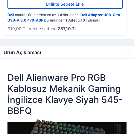
Birlikte Sepete Ekle
Dell
markalı ürünlerden en az
1 Adet
alana,
Dell Adapter USB-C to
USB-A 3.0 470-ABNE
ürününden
1 Adet %10
indirimli!.
319,00 TL
yerine sadece
287,10 TL
Ürün Açıklaması
Dell Alienware Pro RGB
Kablosuz Mekanik Gaming
İngilizce Klavye Siyah 545-
BBFQ