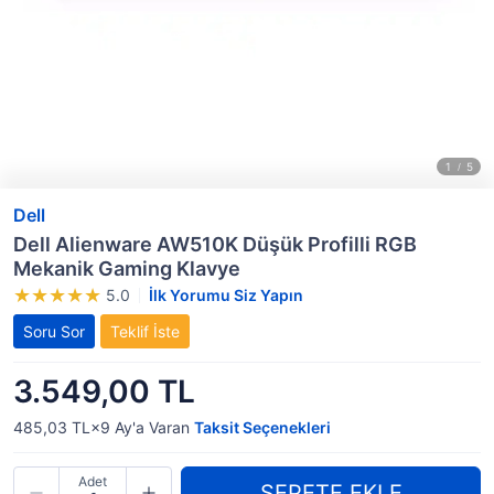
Dell
Dell Alienware AW510K Düşük Profilli RGB
Mekanik Gaming Klavye
5.0
İlk Yorumu Siz Yapın
Soru Sor
Teklif İste
3.549,00 TL
485,03 TL×9
Ay'a Varan
Taksit Seçenekleri
Adet