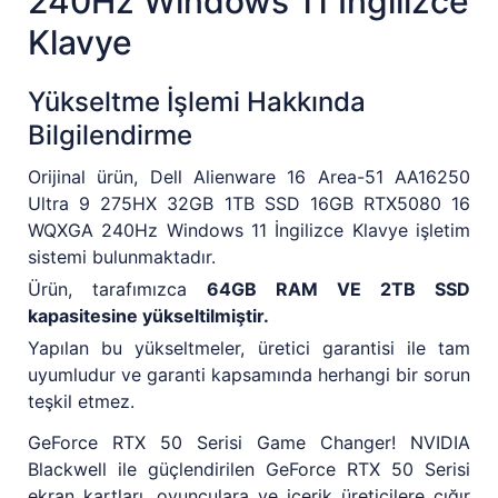
240Hz Windows 11 İngilizce
Klavye
Yükseltme İşlemi Hakkında
Bilgilendirme
Orijinal ürün, Dell Alienware 16 Area-51 AA16250
Ultra 9 275HX 32GB 1TB SSD 16GB RTX5080 16
WQXGA 240Hz Windows 11 İngilizce Klavye işletim
sistemi bulunmaktadır.
Ürün, tarafımızca
64GB RAM VE 2TB SSD
kapasitesine yükseltilmiştir.
Yapılan bu yükseltmeler, üretici garantisi ile tam
uyumludur ve garanti kapsamında herhangi bir sorun
teşkil etmez.
GeForce RTX 50 Serisi Game Changer! NVIDIA
Blackwell ile güçlendirilen GeForce RTX 50 Serisi
ekran kartları, oyunculara ve içerik üreticilere çığır