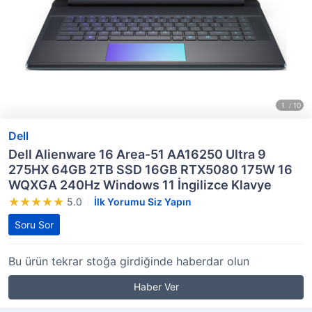
Dell
Dell Alienware 16 Area-51 AA16250 Ultra 9
275HX 64GB 2TB SSD 16GB RTX5080 175W 16
WQXGA 240Hz Windows 11 İngilizce Klavye
5.0
İlk Yorumu Siz Yapın
Soru Sor
Bu ürün tekrar stoğa girdiğinde haberdar olun
Haber Ver