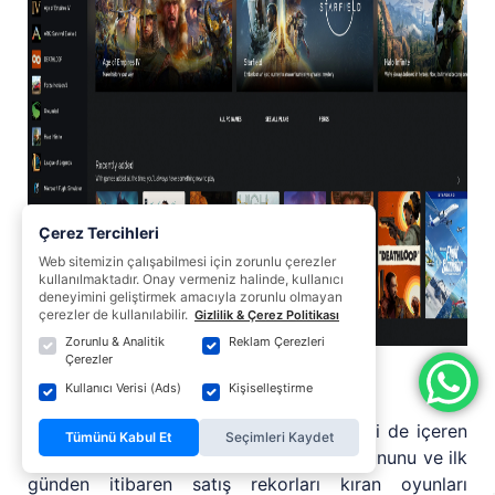
Çerez Tercihleri
Web sitemizin çalışabilmesi için zorunlu çerezler
kullanılmaktadır. Onay vermeniz halinde, kullanıcı
deneyimini geliştirmek amacıyla zorunlu olmayan
çerezler de kullanılabilir.
Gizlilik & Çerez Politikası
Zorunlu & Analitik
Reklam Çerezleri
Çerezler
Oyuna hazırlanın
Kullanıcı Verisi (Ads)
Kişiselleştirme
Yeni Alienware bilgisayarınız ve EA play'i de içeren
Tümünü Kabul Et
Seçimleri Kaydet
PC Game Pass ile yüzlerce bilgisayar oyununu ve ilk
günden itibaren satış rekorları kıran oyunları