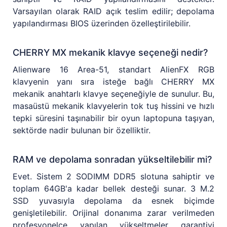
Varsayılan olarak RAID açık teslim edilir; depolama
yapılandırması BIOS üzerinden özelleştirilebilir.
CHERRY MX mekanik klavye seçeneği nedir?
Alienware 16 Area-51, standart AlienFX RGB
klavyenin yanı sıra isteğe bağlı CHERRY MX
mekanik anahtarlı klavye seçeneğiyle de sunulur. Bu,
masaüstü mekanik klavyelerin tok tuş hissini ve hızlı
tepki süresini taşınabilir bir oyun laptopuna taşıyan,
sektörde nadir bulunan bir özelliktir.
RAM ve depolama sonradan yükseltilebilir mi?
Evet. Sistem 2 SODIMM DDR5 slotuna sahiptir ve
toplam 64GB'a kadar bellek desteği sunar. 3 M.2
SSD yuvasıyla depolama da esnek biçimde
genişletilebilir. Orijinal donanıma zarar verilmeden
profesyonelce yapılan yükseltmeler garantiyi