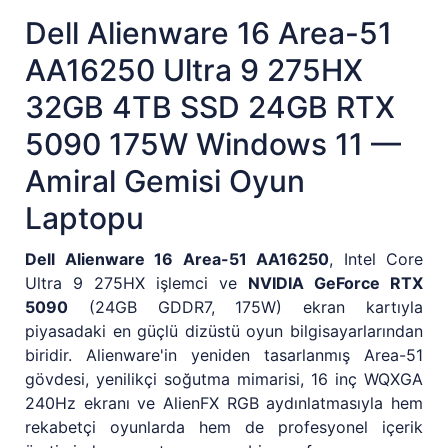
Dell Alienware 16 Area-51
AA16250 Ultra 9 275HX
32GB 4TB SSD 24GB RTX
5090 175W Windows 11 —
Amiral Gemisi Oyun
Laptopu
Dell Alienware 16 Area-51 AA16250
, Intel Core
Ultra 9 275HX işlemci ve
NVIDIA GeForce RTX
5090
(24GB GDDR7, 175W) ekran kartıyla
piyasadaki en güçlü dizüstü oyun bilgisayarlarından
biridir. Alienware'in yeniden tasarlanmış Area-51
gövdesi, yenilikçi soğutma mimarisi, 16 inç WQXGA
240Hz ekranı ve AlienFX RGB aydınlatmasıyla hem
rekabetçi oyunlarda hem de profesyonel içerik