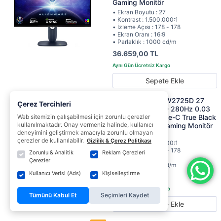
Gaming Monitör
• Ekran Boyutu : 27
• Kontrast : 1.500.000:1
• İzleme Açısı : 178 - 178
• Ekran Oranı : 16:9
• Parlaklık : 1000 cd/m
36.659,00 TL
Sepete Ekle
Dell Alienware AW2725D 27
Çerez Tercihleri
2560x1440 QHD 280Hz 0.03
Web sitemizin çalışabilmesi için zorunlu çerezler
ms HDMI DP Type-C True Black
kullanılmaktadır. Onay vermeniz halinde, kullanıcı
400 QD-OLED Gaming Monitör
deneyimini geliştirmek amacıyla zorunlu olmayan
• Ekran Boyutu : 27
çerezler de kullanılabilir.
Gizlilik & Çerez Politikası
• Kontrast : 1.500.000:1
• İzleme Açısı : 178 - 178
Zorunlu & Analitik
Reklam Çerezleri
• Ekran Oranı : 16:9
Çerezler
• Parlaklık : 1000 cd/m
Kullanıcı Verisi (Ads)
Kişiselleştirme
26.619,00 TL
Tümünü Kabul Et
Seçimleri Kaydet
Sepete Ekle