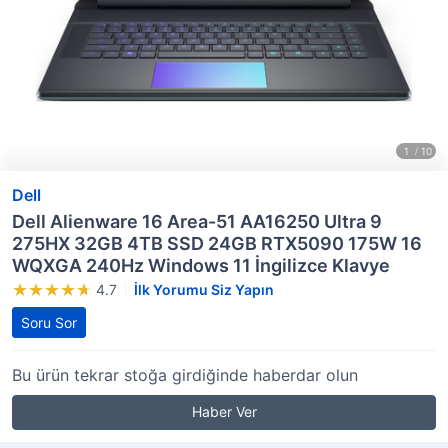
Dell
Dell Alienware 16 Area-51 AA16250 Ultra 9
275HX 32GB 4TB SSD 24GB RTX5090 175W 16
WQXGA 240Hz Windows 11 İngilizce Klavye
4.7
İlk Yorumu Siz Yapın
Soru Sor
Bu ürün tekrar stoğa girdiğinde haberdar olun
Haber Ver