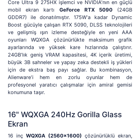
Core Ultra 9 275HX işlemci ve NVIDIA'nın en güçlü
mobil ekran kartı
GeForce RTX 5090
(24GB
GDDR7) ile donatılmıştır. 175W'a kadar Dynamic
Boost gücüyle çalışan RTX 5090, DLSS teknolojileri
ve gelişmiş ışın izleme desteğiyle en yeni AAA
oyunları WQXGA çözünürlükte maksimum grafik
ayarlarında ve yüksek kare hızlarında çalıştırır.
24GB'lık geniş VRAM kapasitesi, 4K içerik üretimi,
büyük 3B sahneler ve yapay zeka destekli iş yükleri
için de ekstra baş payı sağlar. Bu kombinasyon,
Alienware'i hem en zorlu oyunlar hem de
profesyonel yaratıcı çalışmalar için amiral gemisi
konumuna taşır.
16" WQXGA 240Hz Gorilla Glass
Ekran
16 inç
WQXGA (2560x1600)
çözünürlüklü ekran,