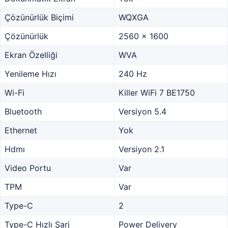
Çözünürlük Biçimi
WQXGA
Çözünürlük
2560 x 1600
Ekran Özelliği
WVA
Yenileme Hızı
240 Hz
Wi-Fi
Killer WiFi 7 BE1750
Bluetooth
Versiyon 5.4
Ethernet
Yok
Hdmı
Versiyon 2.1
Video Portu
Var
TPM
Var
Type-C
2
Type-C Hızlı Şarj
Power Delivery