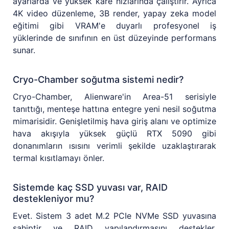
ayarlarda ve yüksek kare hızlarında çalıştırır. Ayrıca
4K video düzenleme, 3B render, yapay zeka model
eğitimi gibi VRAM'e duyarlı profesyonel iş
yüklerinde de sınıfının en üst düzeyinde performans
sunar.
Cryo-Chamber soğutma sistemi nedir?
Cryo-Chamber, Alienware'in Area-51 serisiyle
tanıttığı, menteşe hattına entegre yeni nesil soğutma
mimarisidir. Genişletilmiş hava giriş alanı ve optimize
hava akışıyla yüksek güçlü RTX 5090 gibi
donanımların ısısını verimli şekilde uzaklaştırarak
termal kısıtlamayı önler.
Sistemde kaç SSD yuvası var, RAID
destekleniyor mu?
Evet. Sistem 3 adet M.2 PCIe NVMe SSD yuvasına
sahiptir ve RAID yapılandırmasını destekler.