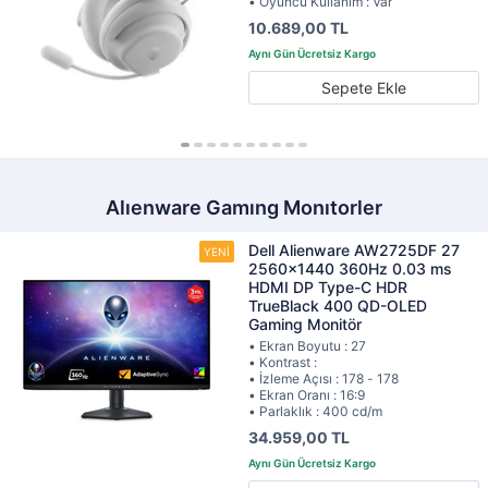
• Oyuncu Kullanım : Var
10.689,00 TL
Sepete Ekle
Alıenware Gamıng Monıtorler
Dell Alienware AW2725DF 27
2560x1440 360Hz 0.03 ms
HDMI DP Type-C HDR
TrueBlack 400 QD-OLED
Gaming Monitör
• Ekran Boyutu : 27
• Kontrast :
• İzleme Açısı : 178 - 178
• Ekran Oranı : 16:9
• Parlaklık : 400 cd/m
34.959,00 TL