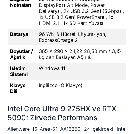
Noktaları
DisplayPort Alt Mode, Power
Delivery) , 2x USB 3.2 Gen1 (5Gbps) ,
1x USB 3.2 Gen1 PowerShare , 1x
HDMI 2.1 , 1x SD Kart Yuvası
Batarya
96 Wh, 6 Hücreli Lityum-İyon,
ExpressCharge 2
Boyutlar /
365 x 290 x 24,22-28,50 mm / 3,15
Ağırlık
kg'dan Başlayan Ağırlık
İşletim
Windows 11
Sistemi
Klavye
İngilizce (Q Klavye)
Dili
Intel Core Ultra 9 275HX ve RTX
5090: Zirvede Performans
Alienware 16 Area-51 AA16250, 24 çekirdekli Intel