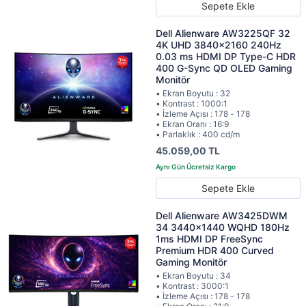
Sepete Ekle
Dell Alienware AW3225QF 32
4K UHD 3840x2160 240Hz
0.03 ms HDMI DP Type-C HDR
400 G-Sync QD OLED Gaming
Monitör
• Ekran Boyutu : 32
• Kontrast : 1000:1
• İzleme Açısı : 178 - 178
• Ekran Oranı : 16:9
• Parlaklık : 400 cd/m
45.059,00 TL
Sepete Ekle
Dell Alienware AW3425DWM
34 3440x1440 WQHD 180Hz
1ms HDMI DP FreeSync
Premium HDR 400 Curved
Gaming Monitör
• Ekran Boyutu : 34
• Kontrast : 3000:1
• İzleme Açısı : 178 - 178