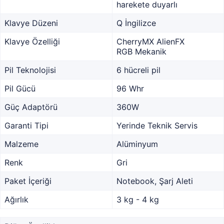
harekete duyarlı
Klavye Düzeni
Q İngilizce
Klavye Özelliği
CherryMX AlienFX
RGB Mekanik
Pil Teknolojisi
6 hücreli pil
Pil Gücü
96 Whr
Güç Adaptörü
360W
Garanti Tipi
Yerinde Teknik Servis
Malzeme
Alüminyum
Renk
Gri
Paket İçeriği
Notebook, Şarj Aleti
Ağırlık
3 kg - 4 kg