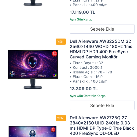
• Ekran Oranı : 21:9
• Parlaklık : 400 cd/m
17.119,00 TL
Sepete Ekle
Dell Alienware AW3225DM 32
2560x1440 WQHD 180Hz 1ms
HDMI DP HDR 400 FreeSync
Curved Gaming Monitör
• Ekran Boyutu : 32
• Kontrast : 3000:1
• İzleme Açısı : 178 - 178
• Ekran Oranı : 16:9
• Parlaklık : 400 cd/m
13.309,00 TL
Sepete Ekle
Dell Alienware AW2725Q 27
3840x2160 UHD 240Hz 0.03
ms HDMI DP Type-C True Black
400 FreeSync QD-OLED