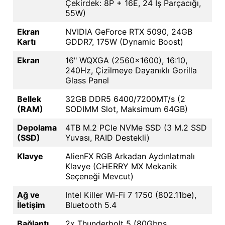
Çekirdek: 8P + 16E, 24 İş Parçacığı,
55W)
Ekran
NVIDIA GeForce RTX 5090, 24GB
Kartı
GDDR7, 175W (Dynamic Boost)
Ekran
16" WQXGA (2560x1600), 16:10,
240Hz, Çizilmeye Dayanıklı Gorilla
Glass Panel
Bellek
32GB DDR5 6400/7200MT/s (2
(RAM)
SODIMM Slot, Maksimum 64GB)
Depolama
4TB M.2 PCIe NVMe SSD (3 M.2 SSD
(SSD)
Yuvası, RAID Destekli)
Klavye
AlienFX RGB Arkadan Aydınlatmalı
Klavye (CHERRY MX Mekanik
Seçeneği Mevcut)
Ağ ve
Intel Killer Wi-Fi 7 1750 (802.11be),
İletişim
Bluetooth 5.4
Bağlantı
2x Thunderbolt 5 (80Gbps,