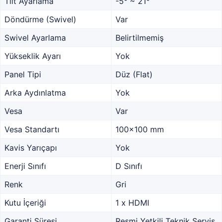
Tilt Ayarlama
-5° ~ 21°
Döndürme (Swivel)
Var
Swivel Ayarlama
Belirtilmemiş
Yükseklik Ayarı
Yok
Panel Tipi
Düz (Flat)
Arka Aydınlatma
Yok
Vesa
Var
Vesa Standartı
100x100 mm
Kavis Yarıçapı
Yok
Enerji Sınıfı
D Sınıfı
Renk
Gri
Kutu İçeriği
1 x HDMI
Garanti Süresi
Resmi Yetkili Teknik Servis