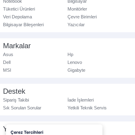
Notebook
Bilgisayar
Tüketici Ürünleri
Monitörler
Veri Depolama
Çevre Birimleri
Bilgisayar Bileşenleri
Yazıcılar
Markalar
Asus
Hp
Dell
Lenovo
MSI
Gigabyte
Destek
Sipariş Takibi
İade İşlemleri
Sık Sorulan Sorular
Yetkili Teknik Servis
Yasal Bilgilendirme
Çerez Tercihleri