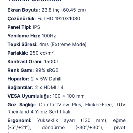
Ekran Boyutu:
23.8 inç (60.45 cm)
Çözünürlük:
Full HD 1920x1080
Panel Tipi:
IPS
Yenileme Hızı:
100Hz
Tepki Süresi:
4ms (Extreme Mode)
Parlaklık:
250 cd/m²
Kontrast Oranı:
1500:1
Renk Gamı:
99% sRGB
Hoparlör:
2 x 5W Dahili
Bağlantılar:
2 x HDMI 1.4
VESA Uyumluluğu:
100 x 100 mm
Göz Sağlığı:
ComfortView Plus, Flicker-Free, TÜV
Rheinland 4 Yıldız Sertifikalı
Ergonomi:
Yükseklik ayarı (130 mm), eğme
(-5°/+21°), döndürme (-30°/+30°), pivot