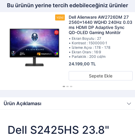
Bu ürünün yerine tercih edebileceğiniz ürünler
Dell Alienware AW2726DM 27
2560x1440 WQHD 240Hz 0.03
ms HDMI DP Adaptive Sync
QD-OLED Gaming Monitör
• Ekran Boyutu : 27
• Kontrast : 1500000:1
• İzleme Açısı : 178 - 178
• Ekran Oranı : 16:9
• Parlaklık : 200 cd/m
24.199,00 TL
Sepete Ekle
Ürün Açıklaması
Dell S2425HS 23.8"