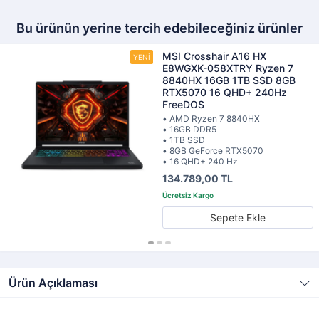
Bu ürünün yerine tercih edebileceğiniz ürünler
MSI Crosshair A16 HX
E8WGXK-058XTRY Ryzen 7
8840HX 16GB 1TB SSD 8GB
RTX5070 16 QHD+ 240Hz
FreeDOS
• AMD Ryzen 7 8840HX
• 16GB DDR5
• 1TB SSD
• 8GB GeForce RTX5070
• 16 QHD+ 240 Hz
134.789,00 TL
Sepete Ekle
Ürün Açıklaması