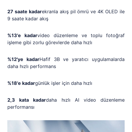
27 saate kadar
ekranla akış pil ömrü ve 4K OLED ile
9 saate kadar akış
%13'e kadar
video düzenleme ve toplu fotoğraf
işleme gibi zorlu görevlerde daha hızlı
%12'ye kadar
Hafif 3B ve yaratıcı uygulamalarda
daha hızlı performans
%18'e kadar
günlük işler için daha hızlı
2,3 kata kadar
daha hızlı AI video düzenleme
performansı