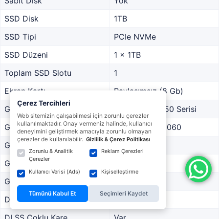
Sabit Disk
Yok
SSD Disk
1TB
SSD Tipi
PCIe NVMe
SSD Düzeni
1 x 1TB
Toplam SSD Slotu
1
Ekran Kartı
Paylaşımsız (8 Gb)
Çerez Tercihleri
Grafik Serisi
GeForce RTX 50 Serisi
Web sitemizin çalışabilmesi için zorunlu çerezler
kullanılmaktadır. Onay vermeniz halinde, kullanıcı
Grafik İşlemcisi
GeForce RTX5060
deneyimini geliştirmek amacıyla zorunlu olmayan
çerezler de kullanılabilir.
Gizlilik & Çerez Politikası
Grafik Genişliği
128Bit
Zorunlu & Analitik
Reklam Çerezleri
Çerezler
Grafik Yapısı
GDDR7
Kullanıcı Verisi (Ads)
Kişiselleştirme
Grafik Gücü
Belirtilmemiş
Tümünü Kabul Et
Seçimleri Kaydet
DLSS Sürümü
DLSS 4
DLSS Çoklu Kare
Var