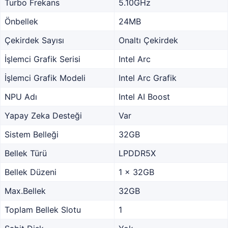
Turbo Frekans
5.10GHz
Önbellek
24MB
Çekirdek Sayısı
Onaltı Çekirdek
İşlemci Grafik Serisi
Intel Arc
İşlemci Grafik Modeli
Intel Arc Grafik
NPU Adı
Intel AI Boost
Yapay Zeka Desteği
Var
Sistem Belleği
32GB
Bellek Türü
LPDDR5X
Bellek Düzeni
1 x 32GB
Max.Bellek
32GB
Toplam Bellek Slotu
1