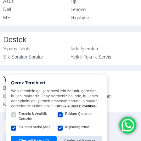
Asus
Hp
Dell
Lenovo
MSI
Gigabyte
Destek
Sipariş Takibi
İade İşlemleri
Sık Sorulan Sorular
Yetkili Teknik Servis
Yasal Bilgilendirme
Çerez Tercihleri
Banka Hesap No
Çerez Politikası
Web sitemizin çalışabilmesi için zorunlu çerezler
kullanılmaktadır. Onay vermeniz halinde, kullanıcı
Kullanım Koşulları
Ticari Elektronik İleti
deneyimini geliştirmek amacıyla zorunlu olmayan
K.V.K.K. Politikası
Veri Gizliliği
çerezler de kullanılabilir.
Gizlilik & Çerez Politikası
Zorunlu & Analitik
Reklam Çerezleri
Çerezler
Kullanıcı Verisi (Ads)
Kişiselleştirme
Tümünü Kabul Et
Seçimleri Kaydet