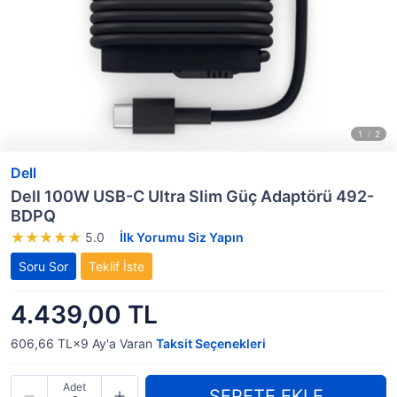
Dell
Dell 100W USB-C Ultra Slim Güç Adaptörü 492-
BDPQ
5.0
İlk Yorumu Siz Yapın
Soru Sor
Teklif İste
4.439,00 TL
606,66 TL×9
Ay'a Varan
Taksit Seçenekleri
Adet