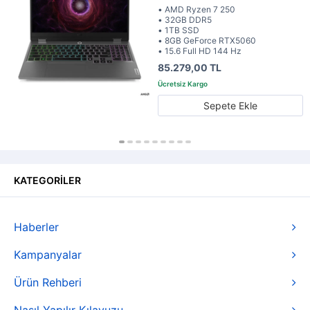
• AMD Ryzen 7 250
• 32GB DDR5
• 1TB SSD
• 8GB GeForce RTX5060
• 15.6 Full HD 144 Hz
85.279,00 TL
Sepete Ekle
KATEGORİLER
Haberler
Kampanyalar
Ürün Rehberi