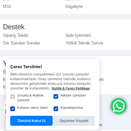
MSI
Gigabyte
Destek
Sipariş Takibi
İade İşlemleri
Sık Sorulan Sorular
Yetkili Teknik Servis
Yasal Bilgilendirme
Çerez Tercihleri
Banka Hesap No
Çerez Politikası
Web sitemizin çalışabilmesi için zorunlu çerezler
kullanılmaktadır. Onay vermeniz halinde, kullanıcı
Kullanım Koşulları
Ticari Elektronik İleti
deneyimini geliştirmek amacıyla zorunlu olmayan
K.V.K.K. Politikası
Veri Gizliliği
çerezler de kullanılabilir.
Gizlilik & Çerez Politikası
Zorunlu & Analitik
Reklam Çerezleri
Çerezler
Kullanıcı Verisi (Ads)
Kişiselleştirme
Tümünü Kabul Et
Seçimleri Kaydet
© ebrarbilgisayar.com
- Tüm hakları saklıdır.