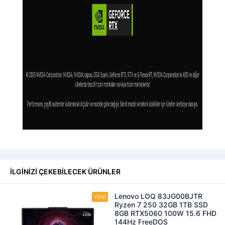
İLGİNİZİ ÇEKEBİLECEK ÜRÜNLER
Lenovo LOQ 83JG00BJTR
Ryzen 7 250 32GB 1TB SSD
8GB RTX5060 100W 15.6 FHD
144Hz FreeDOS