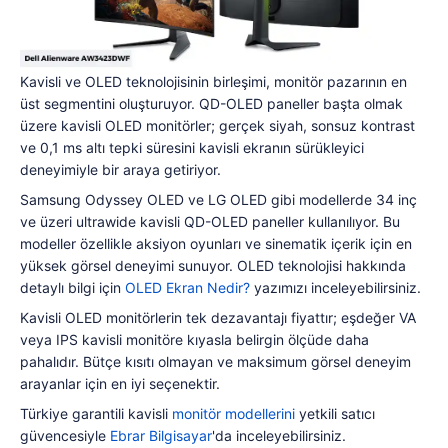
Kavisli ve OLED teknolojisinin birleşimi, monitör pazarının en
üst segmentini oluşturuyor. QD-OLED paneller başta olmak
üzere kavisli OLED monitörler; gerçek siyah, sonsuz kontrast
ve 0,1 ms altı tepki süresini kavisli ekranın sürükleyici
deneyimiyle bir araya getiriyor.
Samsung Odyssey OLED ve LG OLED gibi modellerde 34 inç
ve üzeri ultrawide kavisli QD-OLED paneller kullanılıyor. Bu
modeller özellikle aksiyon oyunları ve sinematik içerik için en
yüksek görsel deneyimi sunuyor. OLED teknolojisi hakkında
detaylı bilgi için
OLED Ekran Nedir?
yazımızı inceleyebilirsiniz.
Kavisli OLED monitörlerin tek dezavantajı fiyattır; eşdeğer VA
veya IPS kavisli monitöre kıyasla belirgin ölçüde daha
pahalıdır. Bütçe kısıtı olmayan ve maksimum görsel deneyim
arayanlar için en iyi seçenektir.
Türkiye garantili kavisli
monitör modellerini
yetkili satıcı
güvencesiyle
Ebrar Bilgisayar
'da inceleyebilirsiniz.