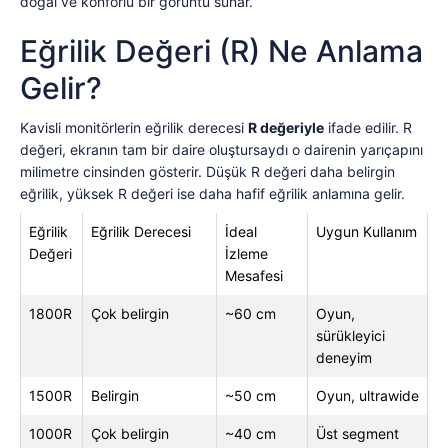
doğal ve konforlu bir görüntü sunar.
Eğrilik Değeri (R) Ne Anlama
Gelir?
Kavisli monitörlerin eğrilik derecesi
R değeriyle
ifade edilir. R
değeri, ekranın tam bir daire oluştursaydı o dairenin yarıçapını
milimetre cinsinden gösterir. Düşük R değeri daha belirgin
eğrilik, yüksek R değeri ise daha hafif eğrilik anlamına gelir.
Eğrilik
Eğrilik Derecesi
İdeal
Uygun Kullanım
Değeri
İzleme
Mesafesi
1800R
Çok belirgin
~60 cm
Oyun,
sürükleyici
deneyim
1500R
Belirgin
~50 cm
Oyun, ultrawide
1000R
Çok belirgin
~40 cm
Üst segment