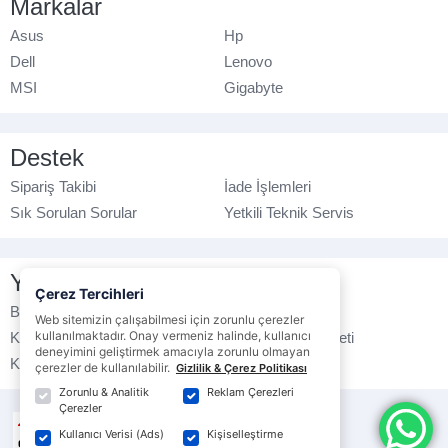
Markalar
Asus
Hp
Dell
Lenovo
MSI
Gigabyte
Destek
Sipariş Takibi
İade İşlemleri
Sık Sorulan Sorular
Yetkili Teknik Servis
Yasal Bilgilendirme
Çerez Tercihleri
Banka Hesap No
Çerez Politikası
Web sitemizin çalışabilmesi için zorunlu çerezler
kullanılmaktadır. Onay vermeniz halinde, kullanıcı
Kullanım Koşulları
Ticari Elektronik İleti
deneyimini geliştirmek amacıyla zorunlu olmayan
K.V.K.K. Politikası
Veri Gizliliği
çerezler de kullanılabilir.
Gizlilik & Çerez Politikası
Zorunlu & Analitik
Reklam Çerezleri
Çerezler
Kullanıcı Verisi (Ads)
Kişiselleştirme