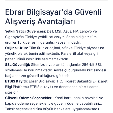
Ebrar Bilgisayar'da Güvenli
Alışveriş Avantajları
Yetkili Satıcı Güvencesi:
Dell, MSI, Asus, HP, Lenovo ve
Gigabyte'ın Türkiye yetkili satıcısıyız. Satın aldığınız tüm
ürünler Türkiye resmi garantisi kapsamındadır.
Orijinal Ürün:
Tüm ürünler orijinal, sıfır ve Türkiye piyasasına
yönelik olarak temin edilmektedir. Paralel ithalat veya gri
pazar ürünü kesinlikle satılmamaktadır.
SSL Güvenliği:
Sitemizde yapılan tüm işlemler 256-bit SSL
şifrelemesi ile korunmaktadır. Adres çubuğundaki kilit simgesi
bağlantınızın güvenli olduğunu gösterir.
ETBIS Kayıtlı:
Ebrar Bilgisayar, T.C. Ticaret Bakanlığı E-Ticaret
Bilgi Platformu ETBIS'e kayıtlı ve denetlenen bir e-ticaret
sitesidir.
Güvenli Ödeme Seçenekleri:
Kredi kartı, banka havalesi ve
kapıda ödeme seçenekleriyle güvenli ödeme yapabilirsiniz.
Taksit seçenekleri tüm büyük bankalara uygulanmaktadır.