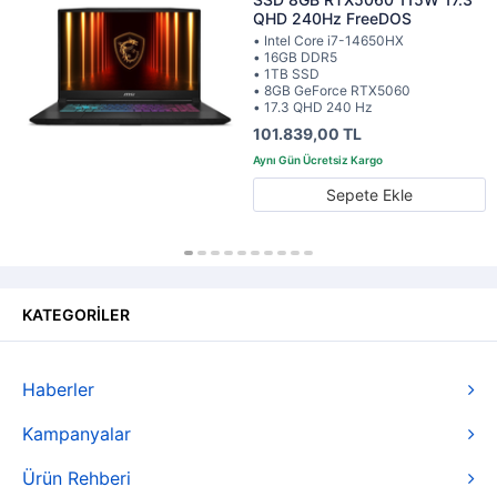
QHD 240Hz FreeDOS
• Intel Core i7-14650HX
• 16GB DDR5
• 1TB SSD
• 8GB GeForce RTX5060
• 17.3 QHD 240 Hz
101.839,00 TL
Sepete Ekle
KATEGORİLER
Haberler
Kampanyalar
Ürün Rehberi