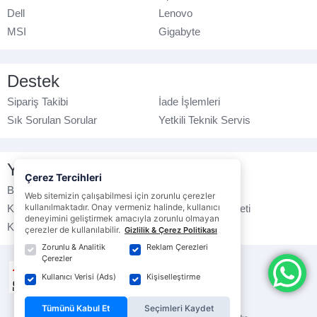
Dell
Lenovo
MSI
Gigabyte
Destek
Sipariş Takibi
İade İşlemleri
Sık Sorulan Sorular
Yetkili Teknik Servis
Yasal Bilgilendirme
Çerez Tercihleri
Banka Hesap No
Çerez Politikası
Web sitemizin çalışabilmesi için zorunlu çerezler
kullanılmaktadır. Onay vermeniz halinde, kullanıcı
Kullanım Koşulları
Ticari Elektronik İleti
deneyimini geliştirmek amacıyla zorunlu olmayan
K.V.K.K. Politikası
Veri Gizliliği
çerezler de kullanılabilir.
Gizlilik & Çerez Politikası
Zorunlu & Analitik
Reklam Çerezleri
Çerezler
Kullanıcı Verisi (Ads)
Kişiselleştirme
Tümünü Kabul Et
Seçimleri Kaydet