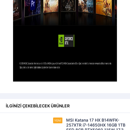
İLGİNİZİ ÇEKEBİLECEK ÜRÜNLER
MSI Katana 17 HX B14WFK-
257XTR i7-14650HX 16GB 1TB
SSD 8GB RTX5060 115W 17.3