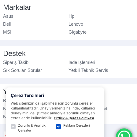
Markalar
Asus
Hp
Dell
Lenovo
MSI
Gigabyte
Destek
Sipariş Takibi
İade İşlemleri
Sık Sorulan Sorular
Yetkili Teknik Servis
Yasal Bilgilendirme
Çerez Tercihleri
Banka Hesap No
Çerez Politikası
Web sitemizin çalışabilmesi için zorunlu çerezler
kullanılmaktadır. Onay vermeniz halinde, kullanıcı
Kullanım Koşulları
Ticari Elektronik İleti
deneyimini geliştirmek amacıyla zorunlu olmayan
K.V.K.K. Politikası
Veri Gizliliği
çerezler de kullanılabilir.
Gizlilik & Çerez Politikası
Zorunlu & Analitik
Reklam Çerezleri
Çerezler