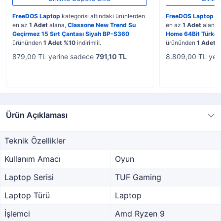
FreeDOS Laptop
kategorisi altındaki ürünlerden
FreeDOS Laptop
ka
en az
1 Adet
alana,
Classone New Trend Su
en az
1 Adet
alana,
Geçirmez 15 Sırt Çantası Siyah BP-S360
Home 64Bit Türk
ürününden
1 Adet %10
indirimli!.
ürününden
1 Adet 
879,00 TL
yerine sadece
791,10 TL
8.809,00 TL
yer
Ürün Açıklaması
Teknik Özellikler
Kullanım Amacı
Oyun
Laptop Serisi
TUF Gaming
Laptop Türü
Laptop
İşlemci
Amd Ryzen 9