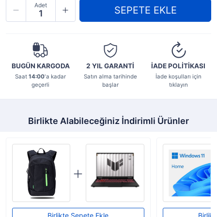
Adet
BUGÜN KARGODA
2 YIL
GARANTİ
İADE POLİTİKASI
Saat
14:00
'a kadar
Satın alma tarihinde
İade koşulları için
geçerli
başlar
tıklayın
Birlikte Alabileceğiniz İndirimli Ürünler
Birlikte Sepete Ekle
Birlik