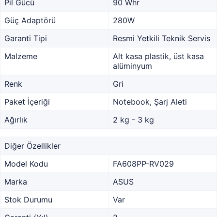
Pil Gücü
90 Whr
Güç Adaptörü
280W
Garanti Tipi
Resmi Yetkili Teknik Servis
Malzeme
Alt kasa plastik, üst kasa
alüminyum
Renk
Gri
Paket İçeriği
Notebook, Şarj Aleti
Ağırlık
2 kg - 3 kg
Diğer Özellikler
Model Kodu
FA608PP-RV029
Marka
ASUS
Stok Durumu
Var