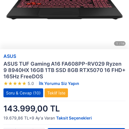
ASUS
ASUS TUF Gaming A16 FA608PP-RV029 Ryzen
9 8940HX 16GB 1TB SSD 8GB RTX5070 16 FHD+
165Hz FreeDOS
5.0
İlk Yorumu Siz Yapın
Soru & Cevap
(10)
Teklif İste
143.999,00 TL
19.679,86 TL×9
Ay'a Varan
Taksit Seçenekleri